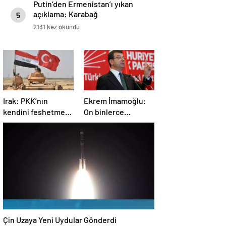
Putin’den Ermenistan’ı yıkan
açıklama: Karabağ
5
Azerbaycan’ın ayrılmaz bir
2131 kez okundu
parçasıdır!
Irak: PKK’nın
Ekrem İmamoğlu:
kendini feshetme
On binlerce
kararını
vatandaşımızın
memnuniyetle
hayatına mal olan
karşılıyoruz
dönemin
kapanmasına çok
sevindim
Çin Uzaya Yeni Uydular Gönderdi