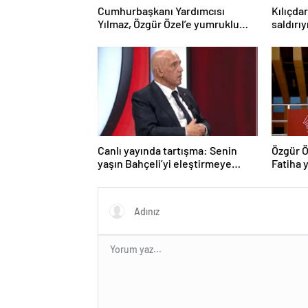
Cumhurbaşkanı Yardımcısı
Kılıçda
Yılmaz, Özgür Özel’e yumruklu
saldırı
saldırıyı kınadı
Canlı yayında tartışma: Senin
Özgür Ö
yaşın Bahçeli’yi eleştirmeye
Fatiha y
yetmez