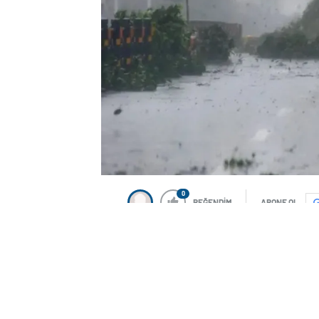
0
BEĞENDİM
ABONE OL