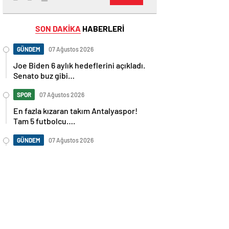
SON DAKİKA
HABERLERİ
GÜNDEM
07 Ağustos 2026
Joe Biden 6 aylık hedeflerini açıkladı.
Senato buz gibi…
SPOR
07 Ağustos 2026
En fazla kızaran takım Antalyaspor!
Tam 5 futbolcu….
GÜNDEM
07 Ağustos 2026
Norweç silahlı kuvvetleri kadınlardan
oluşan özel kuvvetler eğitimlerini
başlattı.
SPOR
07 Ağustos 2026
Cristiano Ronaldo’nun akıllara zarar
tüm kariyerinin istatistiğini çıkardık !