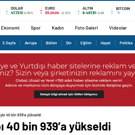
DOLAR
EURO
ALTIN
BITCOIN
47,7210
55,0404
6.497,81
%
0.05%
-0.13%
0,08
Ekonomi
Spor
Kadın
Foto Galeri
Videolar
3.Sayfa
Avrupa
Bülten
Din
Eğitim
Hayat
Politika
aybı 40 bin 939’a yükseldi
bı 40 bin 939’a yükseldi