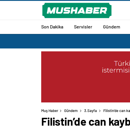
Son Dakika
Servisler
Gündem
Muş Haber
Gündem
3.Sayfa
Filistin’de can k
Filistin’de can kay