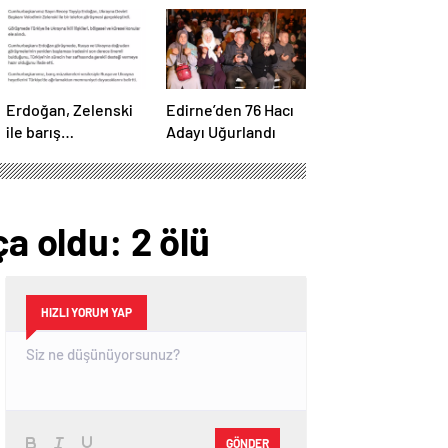
Erdoğan, Zelenski
Edirne’den 76 Hacı
ile barış
Adayı Uğurlandı
müzakereleri
hakkında görüştü
ça oldu: 2 ölü
HIZLI YORUM YAP
GÖNDER