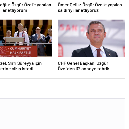
roğlu: Özgür Özel’e yapılan
Ömer Çelik: Özgür Özel’e yapılan
yı lanetliyorum
saldırıyı lanetliyoruz
zel, Sırrı Süreyya için
CHP Genel Başkanı Özgür
erine alkış istedi
Özel’den 32 anneye tebrik
telefonu