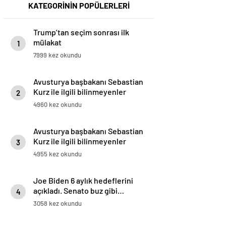
KATEGORİNİN POPÜLERLERİ
Trump’tan seçim sonrası ilk
mülakat
1
7999 kez okundu
Avusturya başbakanı Sebastian
Kurz ile ilgili bilinmeyenler
2
4960 kez okundu
Avusturya başbakanı Sebastian
Kurz ile ilgili bilinmeyenler
3
4955 kez okundu
Joe Biden 6 aylık hedeflerini
açıkladı. Senato buz gibi…
4
3058 kez okundu