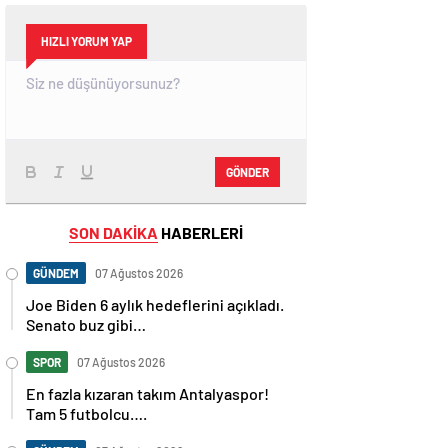
HIZLI YORUM YAP
GÖNDER
SON DAKİKA
HABERLERİ
GÜNDEM
07 Ağustos 2026
Joe Biden 6 aylık hedeflerini açıkladı.
Senato buz gibi…
SPOR
07 Ağustos 2026
En fazla kızaran takım Antalyaspor!
Tam 5 futbolcu….