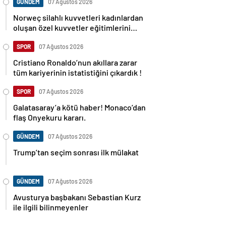
GÜNDEM
07 Ağustos 2026
Norweç silahlı kuvvetleri kadınlardan
oluşan özel kuvvetler eğitimlerini
başlattı.
SPOR
07 Ağustos 2026
Cristiano Ronaldo’nun akıllara zarar
tüm kariyerinin istatistiğini çıkardık !
SPOR
07 Ağustos 2026
Galatasaray’a kötü haber! Monaco’dan
flaş Onyekuru kararı.
GÜNDEM
07 Ağustos 2026
Trump’tan seçim sonrası ilk mülakat
GÜNDEM
07 Ağustos 2026
Avusturya başbakanı Sebastian Kurz
ile ilgili bilinmeyenler