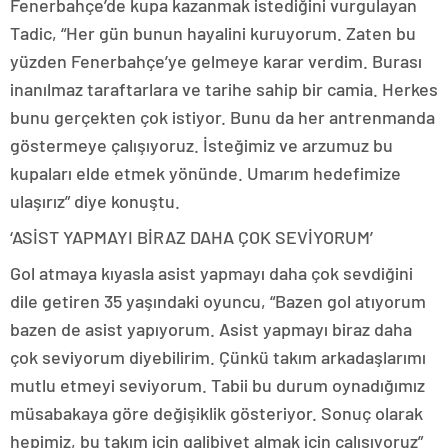
Fenerbahçe’de kupa kazanmak istediğini vurgulayan
Tadic, “Her gün bunun hayalini kuruyorum. Zaten bu
yüzden Fenerbahçe’ye gelmeye karar verdim. Burası
inanılmaz taraftarlara ve tarihe sahip bir camia. Herkes
bunu gerçekten çok istiyor. Bunu da her antrenmanda
göstermeye çalışıyoruz. İsteğimiz ve arzumuz bu
kupaları elde etmek yönünde. Umarım hedefimize
ulaşırız” diye konuştu.
‘ASİST YAPMAYI BİRAZ DAHA ÇOK SEVİYORUM’
Gol atmaya kıyasla asist yapmayı daha çok sevdiğini
dile getiren 35 yaşındaki oyuncu, “Bazen gol atıyorum
bazen de asist yapıyorum. Asist yapmayı biraz daha
çok seviyorum diyebilirim. Çünkü takım arkadaşlarımı
mutlu etmeyi seviyorum. Tabii bu durum oynadığımız
müsabakaya göre değişiklik gösteriyor. Sonuç olarak
hepimiz, bu takım için galibiyet almak için çalışıyoruz”