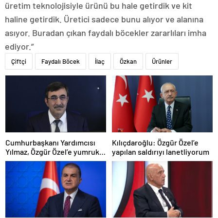
üretim teknolojisiyle ürünü bu hale getirdik ve kit
haline getirdik. Üretici sadece bunu alıyor ve alanına
asıyor. Buradan çıkan faydalı böcekler zararlıları imha
ediyor.”
Çiftçi
Faydalı Böcek
İlaç
Özkan
Ürünler
Cumhurbaşkanı Yardımcısı
Kılıçdaroğlu: Özgür Özel’e
Yılmaz, Özgür Özel’e yumruklu
yapılan saldırıyı lanetliyorum
saldırıyı kınadı