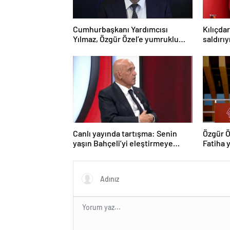
Cumhurbaşkanı Yardımcısı
Kılıçda
Yılmaz, Özgür Özel’e yumruklu
saldırı
saldırıyı kınadı
Canlı yayında tartışma: Senin
Özgür Ö
yaşın Bahçeli’yi eleştirmeye
Fatiha y
yetmez