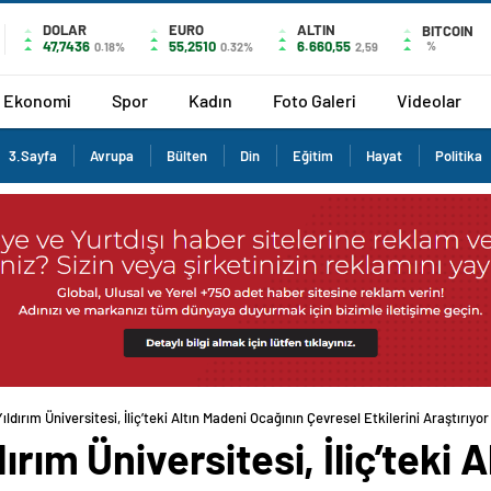
DOLAR
EURO
ALTIN
BITCOIN
47,7436
55,2510
6.660,55
%
0.18%
0.32%
2,59
Ekonomi
Spor
Kadın
Foto Galeri
Videolar
3.Sayfa
Avrupa
Bülten
Din
Eğitim
Hayat
Politika
ıldırım Üniversitesi, İliç’teki Altın Madeni Ocağının Çevresel Etkilerini Araştırıyor
ırım Üniversitesi, İliç’teki 