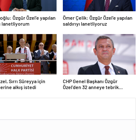
roğlu: Özgür Özel’e yapılan
Ömer Çelik: Özgür Özel’e yapılan
yı lanetliyorum
saldırıyı lanetliyoruz
zel, Sırrı Süreyya için
CHP Genel Başkanı Özgür
erine alkış istedi
Özel’den 32 anneye tebrik
telefonu