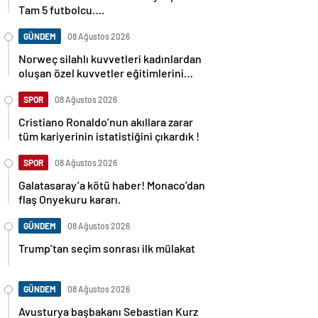
Tam 5 futbolcu….
GÜNDEM
08 Ağustos 2026
Norweç silahlı kuvvetleri kadınlardan
oluşan özel kuvvetler eğitimlerini
başlattı.
SPOR
08 Ağustos 2026
Cristiano Ronaldo’nun akıllara zarar
tüm kariyerinin istatistiğini çıkardık !
SPOR
08 Ağustos 2026
Galatasaray’a kötü haber! Monaco’dan
flaş Onyekuru kararı.
GÜNDEM
08 Ağustos 2026
Trump’tan seçim sonrası ilk mülakat
GÜNDEM
08 Ağustos 2026
Avusturya başbakanı Sebastian Kurz