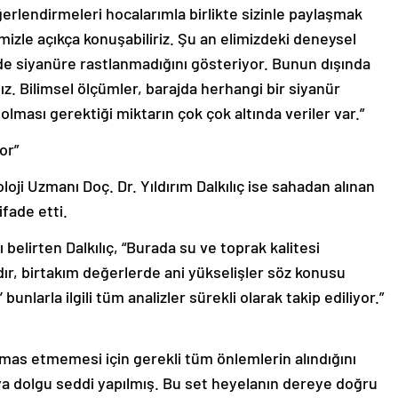
ğerlendirmeleri hocalarımla birlikte sizinle paylaşmak
rimizle açıkça konuşabiliriz. Şu an elimizdeki deneysel
inde siyanüre rastlanmadığını gösteriyor. Bunun dışında
. Bilimsel ölçümler, barajda herhangi bir siyanür
olması gerektiği miktarın çok çok altında veriler var.”
or”
ji Uzmanı Doç. Dr. Yıldırım Dalkılıç ise sahadan alınan
ifade etti.
belirten Dalkılıç, “Burada su ve toprak kalitesi
mıdır, birtakım değerlerde ani yükselişler söz konusu
unlarla ilgili tüm analizler sürekli olarak takip ediliyor.”
temas etmemesi için gerekli tüm önlemlerin alındığını
ya dolgu seddi yapılmış. Bu set heyelanın dereye doğru