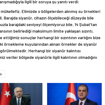
ışmadığıyla ilgili bir soruya şu yanıtı verdi:
a mükellefiz. Elimizde o bölgelerden alınmış su örnekleri
li. Barajda siyanür, cihazın ölçebileceği düzeyde bile
zla barajdaki seviyeyi ölçemiyoruz bile. 14 Şubat’tan
ının belirlediği maksimum limite yaklaşan sızıntı,
 ettiğimiz sonuçlar herhangi bir sızıntının varlığını bize
ki örnekleme kuyularından alınan örnekler de siyanür
 görülmektedir. Herhangi bir siyanür kalıntısı
z veriler bölgede siyanürle ilgili kalıntının olmadığını
ür