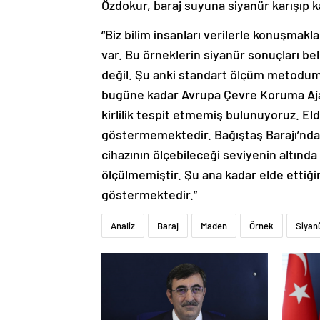
Özdokur, baraj suyuna siyanür karışıp kar
“Biz bilim insanları verilerle konuşmakl
var. Bu örneklerin siyanür sonuçları bel
değil. Şu anki standart ölçüm metodumu
bugüne kadar Avrupa Çevre Koruma Ajans
kirlilik tespit etmemiş bulunuyoruz. Elde
göstermemektedir. Bağıştaş Barajı’nda
cihazının ölçebileceği seviyenin altında
ölçülmemiştir. Şu ana kadar elde ettiğimi
göstermektedir.”
Analiz
Baraj
Maden
Örnek
Siyan