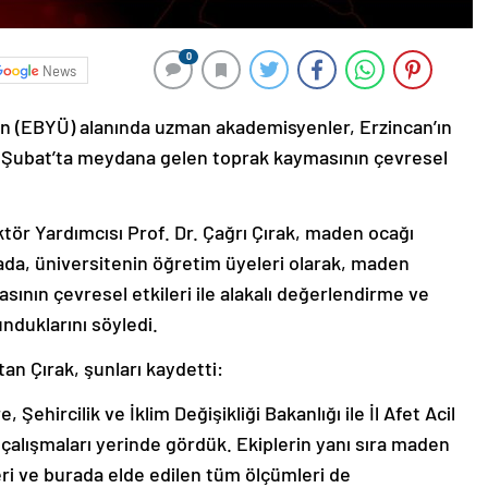
0
News
den (EBYÜ) alanında uzman akademisyenler, Erzincan’ın
 13 Şubat’ta meydana gelen toprak kaymasının çevresel
ktör Yardımcısı Prof. Dr. Çağrı Çırak, maden ocağı
ada, üniversitenin öğretim üyeleri olarak, maden
nın çevresel etkileri ile alakalı değerlendirme ve
nduklarını söyledi.
an Çırak, şunları kaydetti:
Şehircilik ve İklim Değişikliği Bakanlığı ile İl Afet Acil
çalışmaları yerinde gördük. Ekiplerin yanı sıra maden
eri ve burada elde edilen tüm ölçümleri de