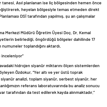
ir tanesi. Asıl planlanan ise liç bölgesinden hemen önce
eğiştirerek, heyelan bölgesiyle temas etmeden direkt
lanlaması DSİ tarafından yapılmış, şu an çalışmalar
ma Merkezi Müdürü Öğretim Üyesi Doç. Dr. Kemal
tlerin belirlediği, öngördüğü bölgeler dahilinde 17
n numuneler toplandığını aktardı.
e inceleniyor”
havadaki hidrojen siyanür miktarını ölçen sistemlerden
 söyleyen Özdokur, “Yer altı ve yer üstü toprak
 siyanür analizi, toplam siyanür, serbest siyanür, her
nlığımızın referans laboratuvarında bu analiz sonucu
var tarafından da test edilerek kayda alınmaktadır.”