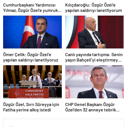
Cumhurbaşkanı Yardımcısı
Kılıçdaroğlu: Özgür Özel’e
Yılmaz, Özgür Özel’e yumruklu
yapılan saldırıyı lanetliyorum
saldırıyı kınadı
Ömer Çelik: Özgür Özel’e
Canlı yayında tartışma: Senin
yapılan saldırıyı lanetliyoruz
yaşın Bahçeli’yi eleştirmeye
yetmez
Özgür Özel, Sırrı Süreyya için
CHP Genel Başkanı Özgür
Fatiha yerine alkış istedi
Özel’den 32 anneye tebrik
telefonu