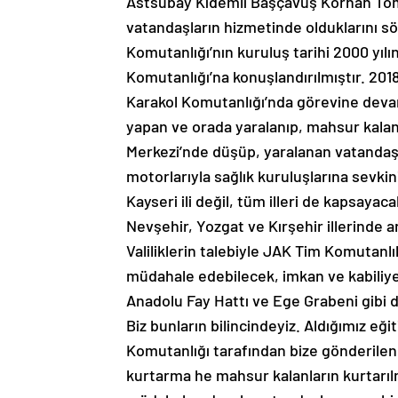
Astsubay Kıdemli Başçavuş Korhan Tom
vatandaşların hizmetinde olduklarını
Komutanlığı’nın kuruluş tarihi 2000 yıl
Komutanlığı’na konuşlandırılmıştır. 2018
Karakol Komutanlığı’nda görevine deva
yapan ve orada yaralanıp, mahsur kalan
Merkezi’nde düşüp, yaralanan vatandaşl
motorlarıyla sağlık kuruluşlarına sevki
Kayseri ili değil, tüm illeri de kapsayac
Nevşehir, Yozgat ve Kırşehir illerinde 
Valiliklerin talebiyle JAK Tim Komutanlı
müdahale edebilecek, imkan ve kabiliye
Anadolu Fay Hattı ve Ege Grabeni gibi 
Biz bunların bilincindeyiz. Aldığımız 
Komutanlığı tarafından bize gönderile
kurtarma he mahsur kalanların kurtarıl