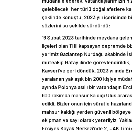
müdahale ederek, vatandaşlarımızın hi
gelebilecek, her türlü doğal afetlere ka
şeklinde konuştu. 2023 yılı içerisinde b
sözlerini şu şekilde sürdürdü:
“6 Şubat 2023 tarihinde meydana gele
ilçeleri olan 11 ili kapsayan depremde b
yerimiz Gaziantep Nurdağı, akabinde İsl
müteakip Hatay ilinde görevlendirildik.
Kayseri’ye geri döndük. 2023 yılında Er
yaralanan yaklaşık bin 200 kişiye müdah
ayında Polonya asıllı bir vatandaşın Erc
600 rakımda mahsur kaldığı Uluslararası
edildi. Bizler onun için süratle hazırlan
mahsur kaldığı yerden güvenli bölgeye 
ekipman ve sayı olarak yeterliyiz. Yaklaş
Erciyes Kayak Merkezi’nde 2. JAK Timi 