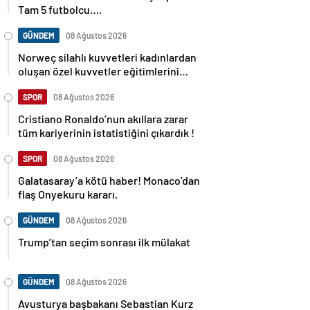
Tam 5 futbolcu….
GÜNDEM
08 Ağustos 2026
Norweç silahlı kuvvetleri kadınlardan
oluşan özel kuvvetler eğitimlerini
başlattı.
SPOR
08 Ağustos 2026
Cristiano Ronaldo’nun akıllara zarar
tüm kariyerinin istatistiğini çıkardık !
SPOR
08 Ağustos 2026
Galatasaray’a kötü haber! Monaco’dan
flaş Onyekuru kararı.
GÜNDEM
08 Ağustos 2026
Trump’tan seçim sonrası ilk mülakat
GÜNDEM
08 Ağustos 2026
Avusturya başbakanı Sebastian Kurz