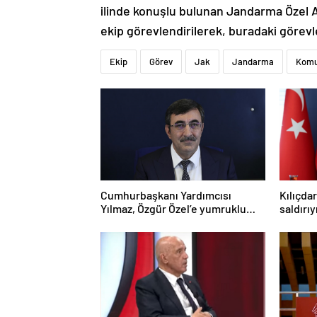
ilinde konuşlu bulunan Jandarma Özel A
ekip görevlendirilerek, buradaki görevl
Ekip
Görev
Jak
Jandarma
Komu
Cumhurbaşkanı Yardımcısı
Kılıçda
Yılmaz, Özgür Özel’e yumruklu
saldırı
saldırıyı kınadı