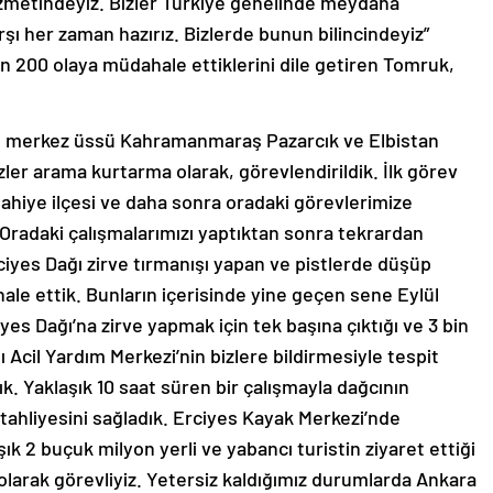
zmetindeyiz. Bizler Türkiye genelinde meydana
rşı her zaman hazırız. Bizlerde bunun bilincindeyiz”
in 200 olaya müdahale ettiklerini dile getiren Tomruk,
n merkez üssü Kahramanmaraş Pazarcık ve Elbistan
izler arama kurtarma olarak, görevlendirildik. İlk görev
ahiye ilçesi ve daha sonra oradaki görevlerimize
 Oradaki çalışmalarımızı yaptıktan sonra tekrardan
ciyes Dağı zirve tırmanışı yapan ve pistlerde düşüp
ale ettik. Bunların içerisinde yine geçen sene Eylül
iyes Dağı’na zirve yapmak için tek başına çıktığı ve 3 bin
 Acil Yardım Merkezi’nin bizlere bildirmesiyle tespit
dık. Yaklaşık 10 saat süren bir çalışmayla dağcının
tahliyesini sağladık. Erciyes Kayak Merkezi’nde
ık 2 buçuk milyon yerli ve yabancı turistin ziyaret ettiği
olarak görevliyiz. Yetersiz kaldığımız durumlarda Ankara