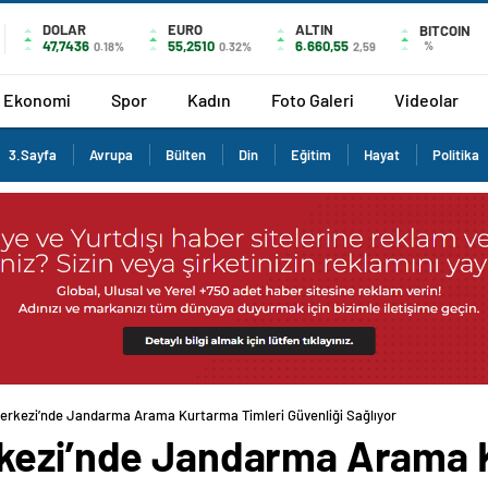
DOLAR
EURO
ALTIN
BITCOIN
47,7436
55,2510
6.660,55
%
0.18%
0.32%
2,59
Ekonomi
Spor
Kadın
Foto Galeri
Videolar
3.Sayfa
Avrupa
Bülten
Din
Eğitim
Hayat
Politika
erkezi’nde Jandarma Arama Kurtarma Timleri Güvenliği Sağlıyor
rkezi’nde Jandarma Arama 