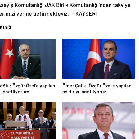
sayiş Komutanlığı JAK Birlik Komutanlığı’ndan takviye
erimizi yerine getirmekteyiz.” – KAYSERİ
tanlığı
roğlu: Özgür Özel’e yapılan
Ömer Çelik: Özgür Özel’e yapılan
yı lanetliyorum
saldırıyı lanetliyoruz