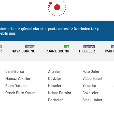
berleri anlık güncel olarak e-posta adresiniz üzerinden takip
ebilirsiniz.
K
TAHMİNİ
LİG
EKONOMİ
E
R
HAVA DURUMU
PUAN DURUMU
HISSELER
PARI
Canlı Borsa
Altınlar
Foto Galeri
Namaz Vakitleri
Dövizler
Video Galeri
Puan Durumu
Hisseler
Yazarlar
Örnek Burç Yorumu
Kripto Paralar
Gazeteler
Pariteler
Sıcak Haber