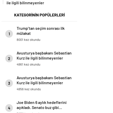
ile ilgili bilinmeyenler
KATEGORİNİN POPÜLERLERİ
Trump’tan seçim sonrası ilk
mülakat
1
8001 kez okundu
Avusturya başbakanı Sebastian
Kurz ile ilgili bilinmeyenler
2
4961 kez okundu
Avusturya başbakanı Sebastian
Kurz ile ilgili bilinmeyenler
3
4956 kez okundu
Joe Biden 6 aylık hedeflerini
açıkladı. Senato buz gibi…
4