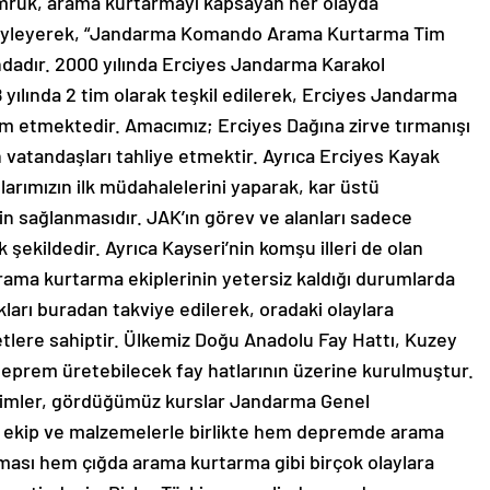
ruk, arama kurtarmayı kapsayan her olayda
 söyleyerek, “Jandarma Komando Arama Kurtarma Tim
ındadır. 2000 yılında Erciyes Jandarma Karakol
 yılında 2 tim olarak teşkil edilerek, Erciyes Jandarma
m etmektedir. Amacımız; Erciyes Dağına zirve tırmanışı
 vatandaşları tahliye etmektir. Ayrıca Erciyes Kayak
arımızın ilk müdahalelerini yaparak, kar üstü
nin sağlanmasıdır. JAK’ın görev ve alanları sadece
ak şekildedir. Ayrıca Kayseri’nin komşu illeri de olan
arama kurtarma ekiplerinin yetersiz kaldığı durumlarda
kları buradan takviye edilerek, oradaki olaylara
tlere sahiptir. Ülkemiz Doğu Anadolu Fay Hattı, Kuzey
deprem üretebilecek fay hatlarının üzerine kurulmuştur.
eğitimler, gördüğümüz kurslar Jandarma Genel
n ekip ve malzemelerle birlikte hem depremde arama
ması hem çığda arama kurtarma gibi birçok olaylara