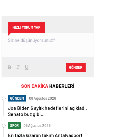
HIZLI YORUM YAP
GÖNDER
SON DAKİKA
HABERLERİ
GÜNDEM
08 Ağustos 2026
Joe Biden 6 aylık hedeflerini açıkladı.
Senato buz gibi…
SPOR
08 Ağustos 2026
En fazla kızaran takım Antalyaspor!