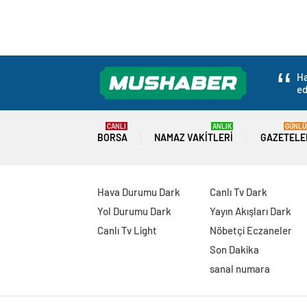
Ha
ed
CANLI
ANLIK
GÜNLÜ
BORSA
NAMAZ VAKITLERI
GAZETELE
Hava Durumu Dark
Canlı Tv Dark
Yol Durumu Dark
Yayın Akışları Dark
Canlı Tv Light
Nöbetçi Eczaneler
Son Dakika
sanal numara