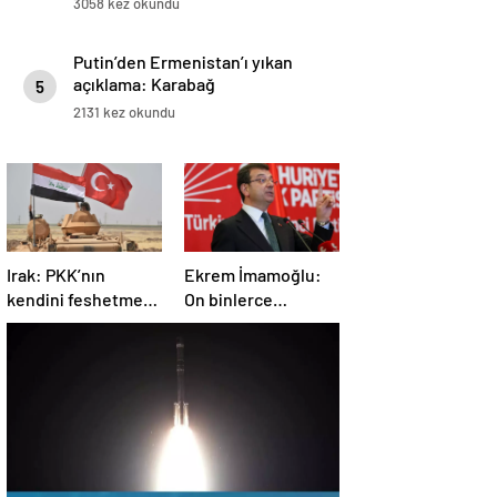
3058 kez okundu
Putin’den Ermenistan’ı yıkan
açıklama: Karabağ
5
Azerbaycan’ın ayrılmaz bir
2131 kez okundu
parçasıdır!
Irak: PKK’nın
Ekrem İmamoğlu:
kendini feshetme
On binlerce
kararını
vatandaşımızın
memnuniyetle
hayatına mal olan
karşılıyoruz
dönemin
kapanmasına çok
sevindim