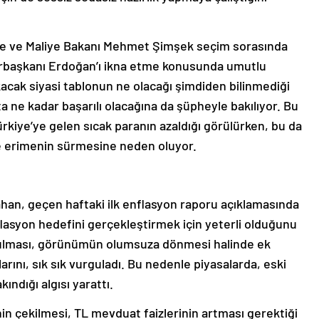
e ve Maliye Bakanı Mehmet Şimşek seçim sorasında
urbaşkanı Erdoğan’ı ikna etme konusunda umutlu
cak siyasi tablonun ne olacağı şimdiden bilinmediği
ta ne kadar başarılı olacağına da şüpheyle bakılıyor. Bu
Türkiye’ye gelen sıcak paranın azaldığı görülürken, bu da
de erimenin sürmesine neden oluyor.
han, geçen haftaki ilk enflasyon raporu açıklamasında
nflasyon hedefini gerçekleştirmek için yeterli olduğunu
bozulması, görünümün olumsuza dönmesi halinde ek
klarını, sık sık vurguladı. Bu nedenle piyasalarda, eski
ındığı algısı yarattı.
nin çekilmesi, TL mevduat faizlerinin artması gerektiği