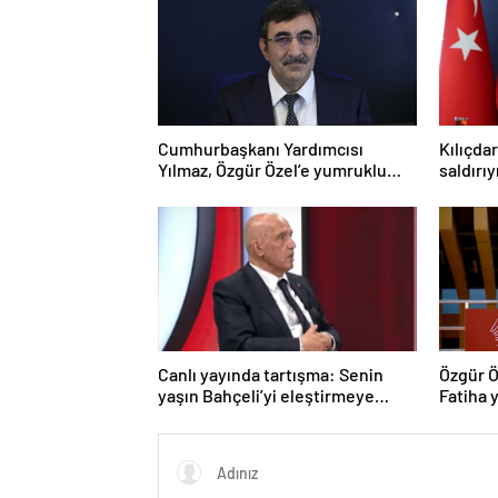
Cumhurbaşkanı Yardımcısı
Kılıçda
Yılmaz, Özgür Özel’e yumruklu
saldırı
saldırıyı kınadı
Canlı yayında tartışma: Senin
Özgür Ö
yaşın Bahçeli’yi eleştirmeye
Fatiha y
yetmez