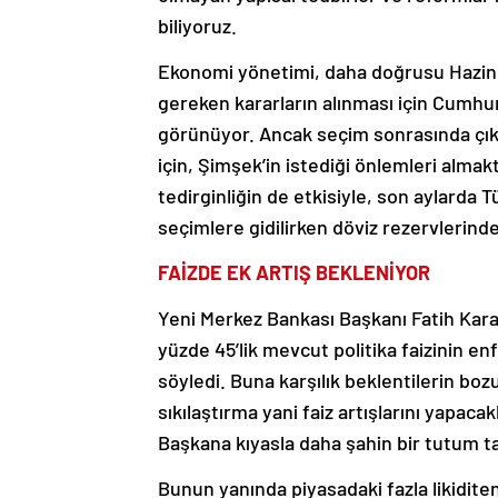
biliyoruz.
Ekonomi yönetimi, daha doğrusu Hazin
gereken kararların alınması için Cumh
görünüyor. Ancak seçim sonrasında çıka
için, Şimşek’in istediği önlemleri almak
tedirginliğin de etkisiyle, son aylarda 
seçimlere gidilirken döviz rezervlerin
FAİZDE EK ARTIŞ BEKLENİYOR
Yeni Merkez Bankası Başkanı Fatih Kara
yüzde 45’lik mevcut politika faizinin e
söyledi. Buna karşılık beklentilerin 
sıkılaştırma yani faiz artışlarını yapaca
Başkana kıyasla daha şahin bir tutum tak
Bunun yanında piyasadaki fazla likidite