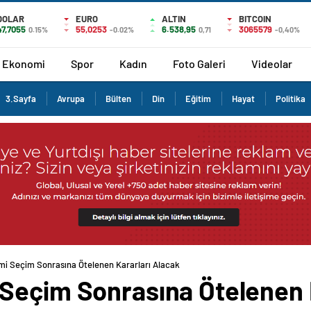
DOLAR
EURO
ALTIN
BITCOIN
47,7055
55,0253
6.538,95
3065579
0.15%
-0.02%
0,71
-0,40%
Ekonomi
Spor
Kadın
Foto Galeri
Videolar
3.Sayfa
Avrupa
Bülten
Din
Eğitim
Hayat
Politika
i Seçim Sonrasına Ötelenen Kararları Alacak
Seçim Sonrasına Ötelenen 