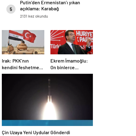
Putin’den Ermenistan’ı yıkan
açıklama: Karabağ
5
Azerbaycan’ın ayrılmaz bir
2131 kez okundu
parçasıdır!
Irak: PKK’nın
Ekrem İmamoğlu:
kendini feshetme
On binlerce
kararını
vatandaşımızın
memnuniyetle
hayatına mal olan
karşılıyoruz
dönemin
kapanmasına çok
sevindim
Çin Uzaya Yeni Uydular Gönderdi