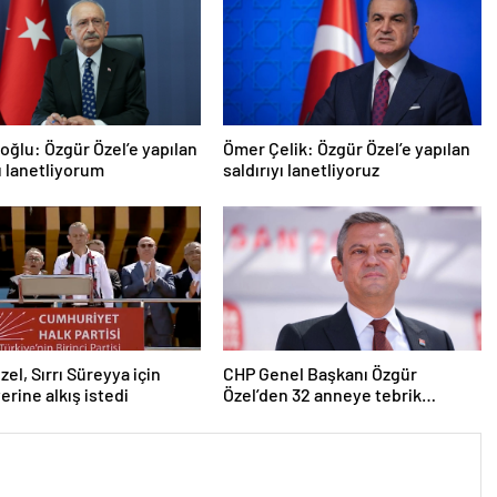
roğlu: Özgür Özel’e yapılan
Ömer Çelik: Özgür Özel’e yapılan
yı lanetliyorum
saldırıyı lanetliyoruz
zel, Sırrı Süreyya için
CHP Genel Başkanı Özgür
erine alkış istedi
Özel’den 32 anneye tebrik
telefonu