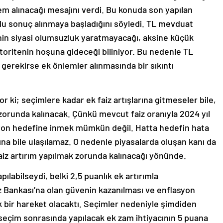
em alınacağı mesajını verdi. Bu konuda son yapılan
lu sonuç alınmaya başladığını söyledi. TL mevduat
nin siyasi olumsuzluk yaratmayacağı, aksine küçük
otoritenin hoşuna gideceği biliniyor. Bu nedenle TL
gerekirse ek önlemler alınmasında bir sıkıntı
 ki; seçimlere kadar ek faiz artışlarına gitmeseler bile,
zorunda kalınacak. Çünkü mevcut faiz oranıyla 2024 yıl
asyon hedefine inmek mümkün değil. Hatta hedefin hata
ına bile ulaşılamaz. O nedenle piyasalarda oluşan kanı da
faiz artırım yapılmak zorunda kalınacağı yönünde.
pılabilseydi, belki 2,5 puanlık ek artırımla
kez Bankası’na olan güvenin kazanılması ve enflasyon
k bir hareket olacaktı. Seçimler nedeniyle şimdiden
eçim sonrasında yapılacak ek zam ihtiyacının 5 puana