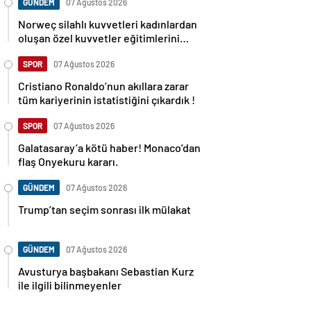
GÜNDEM
07 Ağustos 2026
Norweç silahlı kuvvetleri kadınlardan
oluşan özel kuvvetler eğitimlerini
başlattı.
SPOR
07 Ağustos 2026
Cristiano Ronaldo’nun akıllara zarar
tüm kariyerinin istatistiğini çıkardık !
SPOR
07 Ağustos 2026
Galatasaray’a kötü haber! Monaco’dan
flaş Onyekuru kararı.
GÜNDEM
07 Ağustos 2026
Trump’tan seçim sonrası ilk mülakat
GÜNDEM
07 Ağustos 2026
Avusturya başbakanı Sebastian Kurz
ile ilgili bilinmeyenler