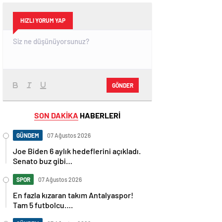
HIZLI YORUM YAP
GÖNDER
SON DAKİKA
HABERLERİ
GÜNDEM
07 Ağustos 2026
Joe Biden 6 aylık hedeflerini açıkladı.
Senato buz gibi…
SPOR
07 Ağustos 2026
En fazla kızaran takım Antalyaspor!
Tam 5 futbolcu….