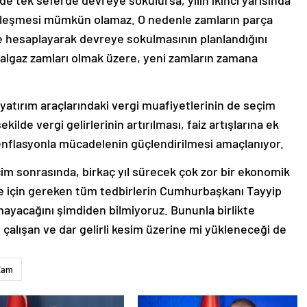
de tek seferde devreye sokulursa, yılın ikinci yarısında
leşmesi mümkün olamaz. O nedenle zamların parça
yle hesaplayarak devreye sokulmasının planlandığını
ğalgaz zamları olmak üzere, yeni zamların zamana
 yatırım araçlarındaki vergi muafiyetlerinin de seçim
ilde vergi gelirlerinin artırılması, faiz artışlarına ek
la enflasyonla mücadelenin güçlendirilmesi amaçlanıyor.
im sonrasında, birkaç yıl sürecek çok zor bir ekonomik
 için gereken tüm tedbirlerin Cumhurbaşkanı Tayyip
ayacağını şimdiden bilmiyoruz. Bununla birlikte
 çalışan ve dar gelirli kesim üzerine mi yükleneceği de
Zam