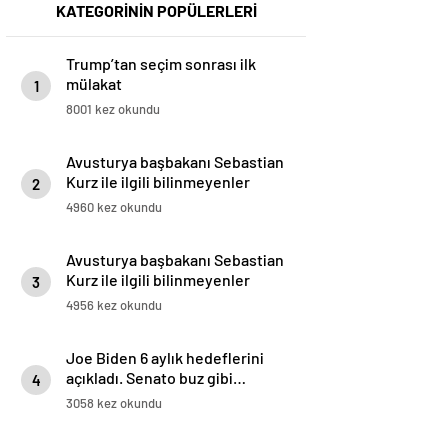
KATEGORİNİN POPÜLERLERİ
Trump’tan seçim sonrası ilk
mülakat
1
8001 kez okundu
Avusturya başbakanı Sebastian
Kurz ile ilgili bilinmeyenler
2
4960 kez okundu
Avusturya başbakanı Sebastian
Kurz ile ilgili bilinmeyenler
3
4956 kez okundu
Joe Biden 6 aylık hedeflerini
açıkladı. Senato buz gibi…
4
3058 kez okundu