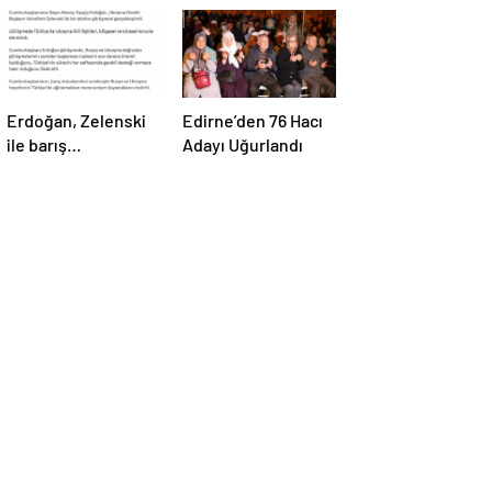
Erdoğan, Zelenski
Edirne’den 76 Hacı
ile barış
Adayı Uğurlandı
müzakereleri
hakkında görüştü