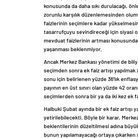
konusunda da daha sıkı durulacağı, önl
zorunlu karşılık düzenlemesinden olum
faizlerinin seçimlere kadar yükselmesi
tasarrufçuyu sevindireceği için siyasi 
mevduat faizlerinin artması konusunda 
yaşanması beklenmiyor.
Ancak Merkez Bankası yönetimi de biliyor
seçimden sonra ek faiz artışı yapılmak 
sonu için belirlenen yüzde 36’lık enfl
payının en üst sınırı olan yüzde 42 oran
seçimlerden sonra bir ya da iki kez ek 
Halbuki Şubat ayında bir ek faiz artışı ya
yetirilebilecekti. Böyle bir karar, Mer
beklentilerinin düzeltilmesi adına büyü
bunun yapılamayacağı ortaya çıkarken s