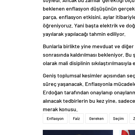
söyledi. Ancak bu zamlar gerektiği ölçü
beklenen enflasyon düşüşünün gerçek
parça, enflasyon etkisini, aylar itibari
öğreniyoruz. Yani başta elektrik ve do
yayılarak yapılacağı tahmin ediliyor.
Bunlarla birlikte yine mevduat ve diğer
sonrasında kaldırılması bekleniyor. Bu şek
olarak mali disiplinin sıkılaştırılmasıy
Geniş toplumsal kesimler açısından seç
süreç yaşanacak. Enflasyonla mücadele
Erdoğan tarafından onaylanıp onaylanm
alınacak tedbirlerin bu kez yine, sadece
merak konusu.
Enflasyon
Faiz
Gereken
Seçim