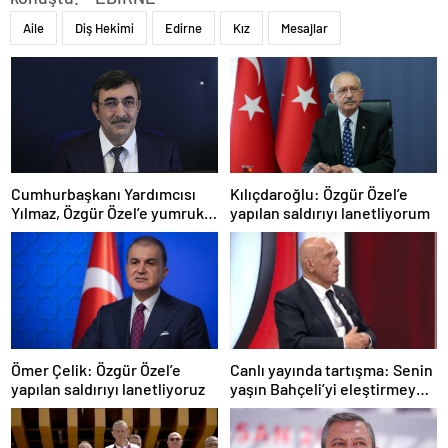
Aile
Diş Hekimi
Edirne
Kız
Mesajlar
Cumhurbaşkanı Yardımcısı
Kılıçdaroğlu: Özgür Özel’e
Yılmaz, Özgür Özel’e yumruklu
yapılan saldırıyı lanetliyorum
saldırıyı kınadı
Ömer Çelik: Özgür Özel’e
Canlı yayında tartışma: Senin
yapılan saldırıyı lanetliyoruz
yaşın Bahçeli’yi eleştirmeye
yetmez