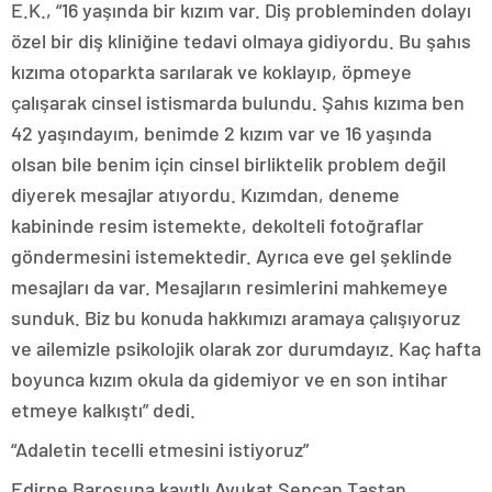
E.K., “16 yaşında bir kızım var. Diş probleminden dolayı
özel bir diş kliniğine tedavi olmaya gidiyordu. Bu şahıs
kızıma otoparkta sarılarak ve koklayıp, öpmeye
çalışarak cinsel istismarda bulundu. Şahıs kızıma ben
42 yaşındayım, benimde 2 kızım var ve 16 yaşında
olsan bile benim için cinsel birliktelik problem değil
diyerek mesajlar atıyordu. Kızımdan, deneme
kabininde resim istemekte, dekolteli fotoğraflar
göndermesini istemektedir. Ayrıca eve gel şeklinde
mesajları da var. Mesajların resimlerini mahkemeye
sunduk. Biz bu konuda hakkımızı aramaya çalışıyoruz
ve ailemizle psikolojik olarak zor durumdayız. Kaç hafta
boyunca kızım okula da gidemiyor ve en son intihar
etmeye kalkıştı” dedi.
“Adaletin tecelli etmesini istiyoruz”
Edirne Barosuna kayıtlı Avukat Şencan Taştan,