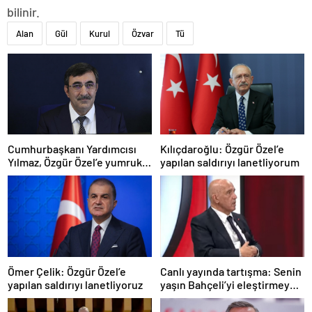
bilinir.
Alan
Gül
Kurul
Özvar
Tü
Cumhurbaşkanı Yardımcısı
Kılıçdaroğlu: Özgür Özel’e
Yılmaz, Özgür Özel’e yumruklu
yapılan saldırıyı lanetliyorum
saldırıyı kınadı
Ömer Çelik: Özgür Özel’e
Canlı yayında tartışma: Senin
yapılan saldırıyı lanetliyoruz
yaşın Bahçeli’yi eleştirmeye
yetmez