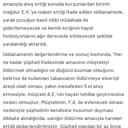
amacıyla ateş ettiği esnada kurşunlardan birinin
mağdur E.K.’ye isabet ettiği ifade edilen iddianamede,
yaralı çocuğun basit tıbbi müdahale ile
giderilemeyecek ve kemik kırığının hayat
fonksiyonlarını ağır derecede etkileyecek şekilde
yaralandığı aktarıldı.
İddianamenin değerlendirme ve sonuç kısmında, “Her
ne kadar şüpheli ifadesinde amacının müştekiyi
öldürmek olmadığını ve düğünü bozmak olduğunu
belirtse de kullanılan tabancanın öldürmeye elverişli
ateşli silah olması, yakın mesafeden 5 el ateş
etmesiyle, müşteki A.E.’nin hayati tehlike geçirmesine
neden olmuştur. Müştekinin, F.A. ile evlenecek olması
nedeniyle şüphelinin kendisine husumet duyması
dikkate alındığında, sanığın öldürme amacıyla hareket
ettiği değerlendirilmiştir. Şüpheli olaydan bir ay önce