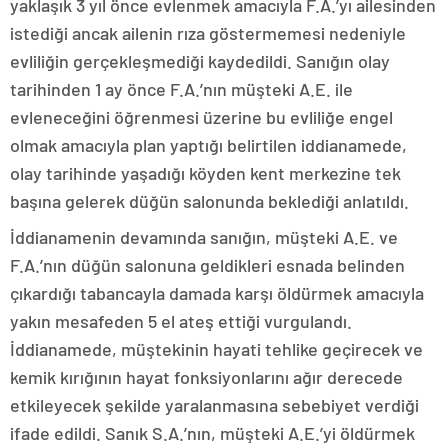
yaklaşık 3 yıl önce evlenmek amacıyla F.A.’yı ailesinden
istediği ancak ailenin rıza göstermemesi nedeniyle
evliliğin gerçekleşmediği kaydedildi. Sanığın olay
tarihinden 1 ay önce F.A.’nın müşteki A.E. ile
evleneceğini öğrenmesi üzerine bu evliliğe engel
olmak amacıyla plan yaptığı belirtilen iddianamede,
olay tarihinde yaşadığı köyden kent merkezine tek
başına gelerek düğün salonunda beklediği anlatıldı.
İddianamenin devamında sanığın, müşteki A.E. ve
F.A.’nın düğün salonuna geldikleri esnada belinden
çıkardığı tabancayla damada karşı öldürmek amacıyla
yakın mesafeden 5 el ateş ettiği vurgulandı.
İddianamede, müştekinin hayati tehlike geçirecek ve
kemik kırığının hayat fonksiyonlarını ağır derecede
etkileyecek şekilde yaralanmasına sebebiyet verdiği
ifade edildi. Sanık S.A.’nın, müşteki A.E.’yi öldürmek