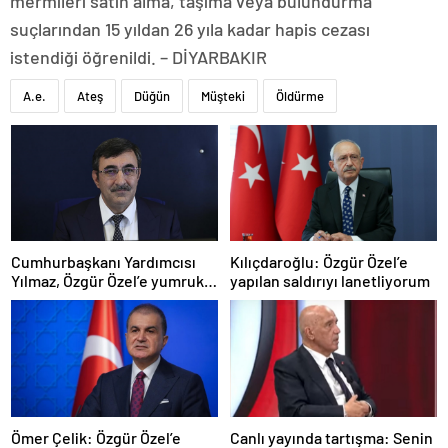
mermileri satın alma, taşıma veya bulundurma”
suçlarından 15 yıldan 26 yıla kadar hapis cezası
istendiği öğrenildi. – DİYARBAKIR
A.e.
Ateş
Düğün
Müşteki
Öldürme
Cumhurbaşkanı Yardımcısı
Kılıçdaroğlu: Özgür Özel’e
Yılmaz, Özgür Özel’e yumruklu
yapılan saldırıyı lanetliyorum
saldırıyı kınadı
Ömer Çelik: Özgür Özel’e
Canlı yayında tartışma: Senin