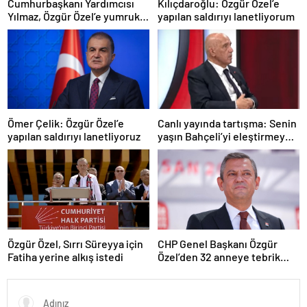
Cumhurbaşkanı Yardımcısı
Kılıçdaroğlu: Özgür Özel’e
Yılmaz, Özgür Özel’e yumruklu
yapılan saldırıyı lanetliyorum
saldırıyı kınadı
Ömer Çelik: Özgür Özel’e
Canlı yayında tartışma: Senin
yapılan saldırıyı lanetliyoruz
yaşın Bahçeli’yi eleştirmeye
yetmez
Özgür Özel, Sırrı Süreyya için
CHP Genel Başkanı Özgür
Fatiha yerine alkış istedi
Özel’den 32 anneye tebrik
telefonu