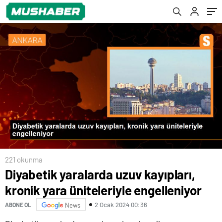
221 okunma
Diyabetik yaralarda uzuv kayıpları,
kronik yara üniteleriyle engelleniyor
2 Ocak 2024 00:36
ABONE OL
News