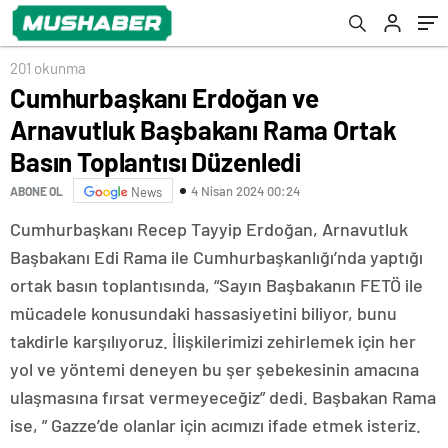
Düzenledi
Maddesi Daha Kabul Edildi
201 okunma
Cumhurbaşkanı Erdoğan ve
Arnavutluk Başbakanı Rama Ortak
Basın Toplantısı Düzenledi
4 Nisan 2024 00:24
ABONE OL
News
Cumhurbaşkanı Recep Tayyip Erdoğan, Arnavutluk
Başbakanı Edi Rama ile Cumhurbaşkanlığı’nda yaptığı
ortak basın toplantısında, “Sayın Başbakanın FETÖ ile
mücadele konusundaki hassasiyetini biliyor, bunu
takdirle karşılıyoruz. İlişkilerimizi zehirlemek için her
yol ve yöntemi deneyen bu şer şebekesinin amacına
ulaşmasına fırsat vermeyeceğiz” dedi. Başbakan Rama
ise, ” Gazze’de olanlar için acımızı ifade etmek isteriz.