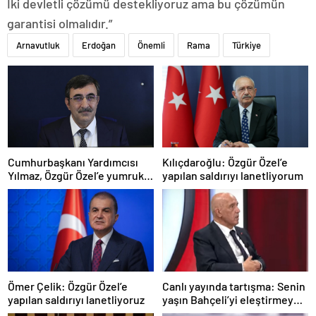
İki devletli çözümü destekliyoruz ama bu çözümün
garantisi olmalıdır.”
Arnavutluk
Erdoğan
Önemli
Rama
Türkiye
Cumhurbaşkanı Yardımcısı
Kılıçdaroğlu: Özgür Özel’e
Yılmaz, Özgür Özel’e yumruklu
yapılan saldırıyı lanetliyorum
saldırıyı kınadı
Ömer Çelik: Özgür Özel’e
Canlı yayında tartışma: Senin
yapılan saldırıyı lanetliyoruz
yaşın Bahçeli’yi eleştirmeye
yetmez