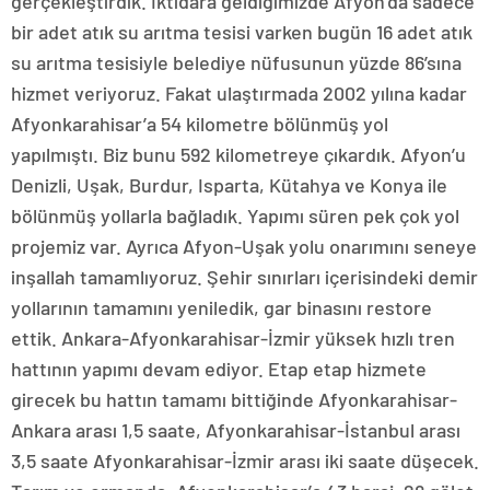
gerçekleştirdik. İktidara geldiğimizde Afyon’da sadece
bir adet atık su arıtma tesisi varken bugün 16 adet atık
su arıtma tesisiyle belediye nüfusunun yüzde 86’sına
hizmet veriyoruz. Fakat ulaştırmada 2002 yılına kadar
Afyonkarahisar’a 54 kilometre bölünmüş yol
yapılmıştı. Biz bunu 592 kilometreye çıkardık. Afyon’u
Denizli, Uşak, Burdur, Isparta, Kütahya ve Konya ile
bölünmüş yollarla bağladık. Yapımı süren pek çok yol
projemiz var. Ayrıca Afyon-Uşak yolu onarımını seneye
inşallah tamamlıyoruz. Şehir sınırları içerisindeki demir
yollarının tamamını yeniledik, gar binasını restore
ettik. Ankara-Afyonkarahisar-İzmir yüksek hızlı tren
hattının yapımı devam ediyor. Etap etap hizmete
girecek bu hattın tamamı bittiğinde Afyonkarahisar-
Ankara arası 1,5 saate, Afyonkarahisar-İstanbul arası
3,5 saate Afyonkarahisar-İzmir arası iki saate düşecek.