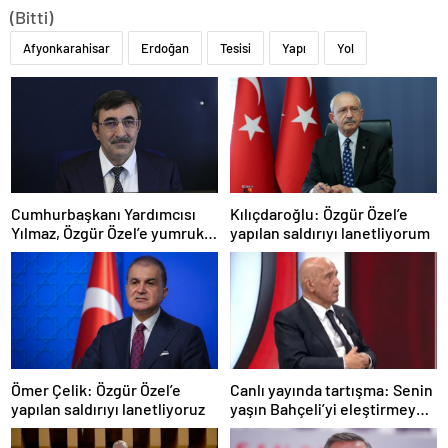
(Bitti)
Afyonkarahisar
Erdoğan
Tesisi
Yapı
Yol
Cumhurbaşkanı Yardımcısı
Kılıçdaroğlu: Özgür Özel’e
Yılmaz, Özgür Özel’e yumruklu
yapılan saldırıyı lanetliyorum
saldırıyı kınadı
Ömer Çelik: Özgür Özel’e
Canlı yayında tartışma: Senin
yapılan saldırıyı lanetliyoruz
yaşın Bahçeli’yi eleştirmeye
yetmez