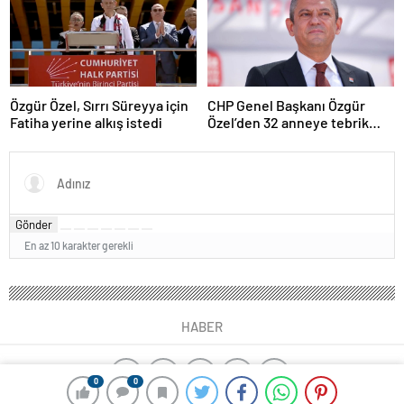
Özgür Özel, Sırrı Süreyya için
CHP Genel Başkanı Özgür
Fatiha yerine alkış istedi
Özel’den 32 anneye tebrik
telefonu
Gönder
En az 10 karakter gerekli
HABER
0
0