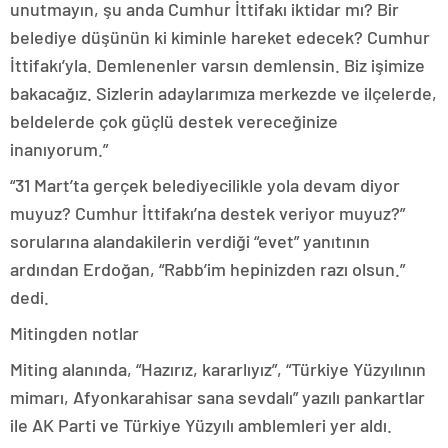
unutmayın, şu anda Cumhur İttifakı iktidar mı? Bir
belediye düşünün ki kiminle hareket edecek? Cumhur
İttifakı’yla. Demlenenler varsın demlensin. Biz işimize
bakacağız. Sizlerin adaylarımıza merkezde ve ilçelerde,
beldelerde çok güçlü destek vereceğinize
inanıyorum.”
“31 Mart’ta gerçek belediyecilikle yola devam diyor
muyuz? Cumhur İttifakı’na destek veriyor muyuz?”
sorularına alandakilerin verdiği “evet” yanıtının
ardından Erdoğan, “Rabb’im hepinizden razı olsun.”
dedi.
Mitingden notlar
Miting alanında, “Hazırız, kararlıyız”, “Türkiye Yüzyılının
mimarı, Afyonkarahisar sana sevdalı” yazılı pankartlar
ile AK Parti ve Türkiye Yüzyılı amblemleri yer aldı.