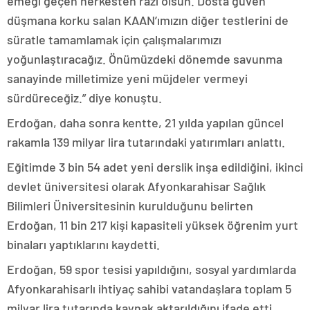
emeği geçen herkesten razı olsun. Dosta güven
düşmana korku salan KAAN’ımızın diğer testlerini de
süratle tamamlamak için çalışmalarımızı
yoğunlaştıracağız. Önümüzdeki dönemde savunma
sanayinde milletimize yeni müjdeler vermeyi
sürdüreceğiz.” diye konuştu.
Erdoğan, daha sonra kentte, 21 yılda yapılan güncel
rakamla 139 milyar lira tutarındaki yatırımları anlattı.
Eğitimde 3 bin 54 adet yeni derslik inşa edildiğini, ikinci
devlet üniversitesi olarak Afyonkarahisar Sağlık
Bilimleri Üniversitesinin kurulduğunu belirten
Erdoğan, 11 bin 217 kişi kapasiteli yüksek öğrenim yurt
binaları yaptıklarını kaydetti.
Erdoğan, 59 spor tesisi yapıldığını, sosyal yardımlarda
Afyonkarahisarlı ihtiyaç sahibi vatandaşlara toplam 5
milyar lira tutarında kaynak aktarıldığını ifade etti.