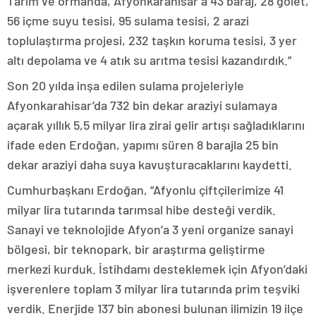
Tarım ve ormanda, Afyonkarahisar’a 43 baraj, 28 gölet,
56 içme suyu tesisi, 95 sulama tesisi, 2 arazi
toplulaştırma projesi, 232 taşkın koruma tesisi, 3 yer
altı depolama ve 4 atık su arıtma tesisi kazandırdık.”
Son 20 yılda inşa edilen sulama projeleriyle
Afyonkarahisar’da 732 bin dekar araziyi sulamaya
açarak yıllık 5,5 milyar lira zirai gelir artışı sağladıklarını
ifade eden Erdoğan, yapımı süren 8 barajla 25 bin
dekar araziyi daha suya kavuşturacaklarını kaydetti.
Cumhurbaşkanı Erdoğan, “Afyonlu çiftçilerimize 41
milyar lira tutarında tarımsal hibe desteği verdik.
Sanayi ve teknolojide Afyon’a 3 yeni organize sanayi
bölgesi, bir teknopark, bir araştırma geliştirme
merkezi kurduk. İstihdamı desteklemek için Afyon’daki
işverenlere toplam 3 milyar lira tutarında prim teşviki
verdik. Enerjide 137 bin abonesi bulunan ilimizin 19 ilçe