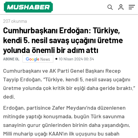
bir adım attı
207 okunma
Cumhurbaşkanı Erdoğan: Türkiye,
kendi 5. nesil savaş uçağını üretme
yolunda önemli bir adım attı
10 Nisan 2024 00:34
ABONE OL
News
Cumhurbaşkanı ve AK Parti Genel Başkanı Recep
Tayyip Erdoğan, “Türkiye, kendi 5. nesil savaş uçağını
üretme yolunda çok kritik bir eşiği daha geride bıraktı.”
dedi.
Erdoğan, partisince Zafer Meydanı’nda düzenlenen
mitingde yaptığı konuşmada, bugün Türk savunma
sanayinin gurur günlerinden birinin daha yaşandığını,
Milli muharip uçağı KAAN’ın ilk uçuşunu bu sabah