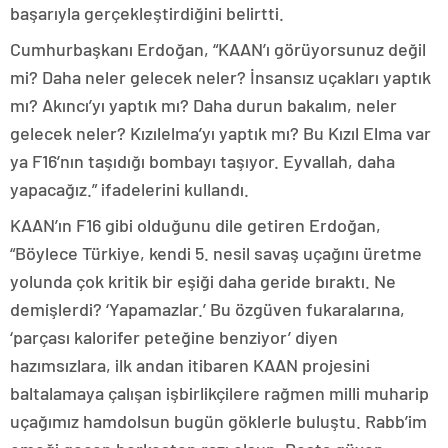
başarıyla gerçekleştirdiğini belirtti.
Cumhurbaşkanı Erdoğan, “KAAN’ı görüyorsunuz değil
mi? Daha neler gelecek neler? İnsansız uçakları yaptık
mı? Akıncı’yı yaptık mı? Daha durun bakalım, neler
gelecek neler? Kızılelma’yı yaptık mı? Bu Kızıl Elma var
ya F16’nın taşıdığı bombayı taşıyor. Eyvallah, daha
yapacağız.” ifadelerini kullandı.
KAAN’ın F16 gibi olduğunu dile getiren Erdoğan,
“Böylece Türkiye, kendi 5. nesil savaş uçağını üretme
yolunda çok kritik bir eşiği daha geride bıraktı. Ne
demişlerdi? ‘Yapamazlar.’ Bu özgüven fukaralarına,
‘parçası kalorifer peteğine benziyor’ diyen
hazımsızlara, ilk andan itibaren KAAN projesini
baltalamaya çalışan işbirlikçilere rağmen milli muharip
uçağımız hamdolsun bugün göklerle buluştu. Rabb’im