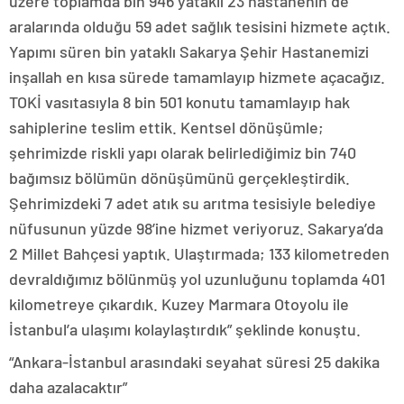
üzere toplamda bin 946 yataklı 23 hastanenin de
aralarında olduğu 59 adet sağlık tesisini hizmete açtık.
Yapımı süren bin yataklı Sakarya Şehir Hastanemizi
inşallah en kısa sürede tamamlayıp hizmete açacağız.
TOKİ vasıtasıyla 8 bin 501 konutu tamamlayıp hak
sahiplerine teslim ettik. Kentsel dönüşümle;
şehrimizde riskli yapı olarak belirlediğimiz bin 740
bağımsız bölümün dönüşümünü gerçekleştirdik.
Şehrimizdeki 7 adet atık su arıtma tesisiyle belediye
nüfusunun yüzde 98’ine hizmet veriyoruz. Sakarya’da
2 Millet Bahçesi yaptık. Ulaştırmada; 133 kilometreden
devraldığımız bölünmüş yol uzunluğunu toplamda 401
kilometreye çıkardık. Kuzey Marmara Otoyolu ile
İstanbul’a ulaşımı kolaylaştırdık” şeklinde konuştu.
“Ankara-İstanbul arasındaki seyahat süresi 25 dakika
daha azalacaktır”