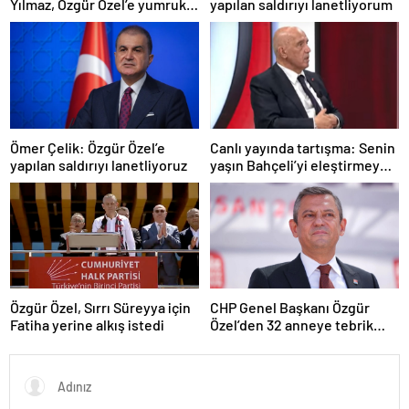
Yılmaz, Özgür Özel’e yumruklu
yapılan saldırıyı lanetliyorum
saldırıyı kınadı
Ömer Çelik: Özgür Özel’e
Canlı yayında tartışma: Senin
yapılan saldırıyı lanetliyoruz
yaşın Bahçeli’yi eleştirmeye
yetmez
Özgür Özel, Sırrı Süreyya için
CHP Genel Başkanı Özgür
Fatiha yerine alkış istedi
Özel’den 32 anneye tebrik
telefonu