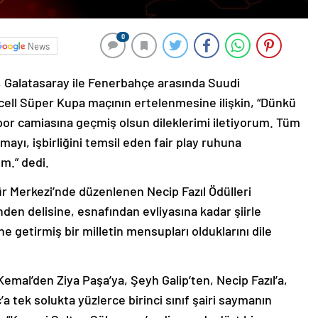
0
News
Galatasaray ile Fenerbahçe arasında Suudi
ell Süper Kupa maçının ertelenmesine ilişkin, “Dünkü
por camiasına geçmiş olsun dileklerimi iletiyorum. Tüm
ayı, işbirliğini temsil eden fair play ruhuna
m.” dedi.
 Merkezi’nde düzenlenen Necip Fazıl Ödülleri
en delisine, esnafından evliyasına kadar şiirle
line getirmiş bir milletin mensupları olduklarını dile
mal’den Ziya Paşa’ya, Şeyh Galip’ten, Necip Fazıl’a,
tek solukta yüzlerce birinci sınıf şairi saymanın