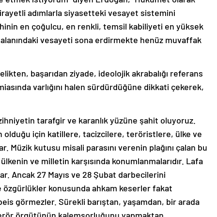
dirayetli adımlarla siyasetteki vesayet sistemini
ihinin en çoğulcu, en renkli, temsil kabiliyeti en yüksek
 alanındaki vesayeti sona erdirmekte henüz muvaffak
ikten, başarıdan ziyade, ideolojik akrabalığı referans
miasında varlığını halen sürdürdüğüne dikkati çekerek,
ihniyetin tarafgir ve karanlık yüzüne şahit oluyoruz.
lduğu için katillere, tacizcilere, teröristlere, ülke ve
. Müzik kutusu misali parasını verenin plağını çalan bu
 ülkenin ve milletin karşısında konumlanmalarıdır. Lafa
r. Ancak 27 Mayıs ve 28 Şubat darbecilerini
ve özgürlükler konusunda ahkam keserler fakat
eis görmezler. Sürekli barıştan, yaşamdan, bir arada
erör örgütünün kalemşorluğunu yapmaktan