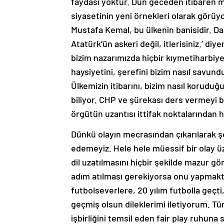
faydası yoktur. Dün geceden itibaren mu
siyasetinin yeni örnekleri olarak görüy
Mustafa Kemal, bu ülkenin banisidir. Da
Atatürk’ün askeri değil, itlerisiniz.’ diy
bizim nazarımızda hiçbir kıymetiharbiye
haysiyetini, şerefini bizim nasıl savun
Ülkemizin itibarını, bizim nasıl korudu
biliyor. CHP ve şürekası ders vermeyi b
örgütün uzantısı ittifak noktalarından 
Dünkü olayın mecrasından çıkarılarak
edemeyiz. Hele hele müessif bir olay ü
dil uzatılmasını hiçbir şekilde mazur 
adım atılması gerekiyorsa onu yapmak
futbolseverlere, 20 yılım futbolla geçt
geçmiş olsun dileklerimi iletiyorum. T
işbirliğini temsil eden fair play ruhuna