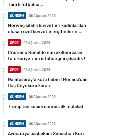
Tam 5 futbolcu….
GÜNDEM
06 Ağustos 2026
Norweç silahlı kuvvetleri kadınlardan
oluşan özel kuvvetler eğitimlerini
başlattı.
SPOR
06 Ağustos 2026
Cristiano Ronaldo’nun akıllara zarar
tüm kariyerinin istatistiğini çıkardık !
SPOR
06 Ağustos 2026
Galatasaray’a kötü haber! Monaco’dan
flaş Onyekuru kararı.
GÜNDEM
06 Ağustos 2026
Trump’tan seçim sonrası ilk mülakat
GÜNDEM
06 Ağustos 2026
Avusturya başbakanı Sebastian Kurz