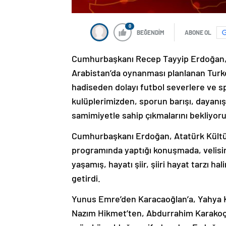
0
BEĞENDİM
ABONE OL
Cumhurbaşkanı Recep Tayyip Erdoğan, 
Arabistan’da oynanması planlanan Turkc
hadiseden dolayı futbol severlere ve s
kulüplerimizden, sporun barışı, dayanışm
samimiyetle sahip çıkmalarını bekliyoru
Cumhurbaşkanı Erdoğan, Atatürk Kültür
programında yaptığı konuşmada, velisind
yaşamış, hayatı şiir, şiiri hayat tarzı ha
getirdi.
Yunus Emre’den Karacaoğlan’a, Yahya Ke
Nazım Hikmet’ten, Abdurrahim Karakoç’a 