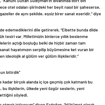
“Kanuni Sultan Süleyman’ın divanında dört bin
dece otel odaları şiirindeki her beyit nasıl bir şaheserse,
gazeller de aynı şekilde, eşsiz birer sanat eseridir.” diye
de edemediklerini dile getirerek, “Elbette bunda dilde
 tesiri var. Milletimizin binlerce yıllık beslenme
lelerin açtığı boşluğu belki de hiçbir zaman tam
sanat hayatımızın serpilip büyümesine ket vuran bir
n ideolojik al gülüm ver gülüm ilişkileridir.”
n bitirdik”
kadar birçok alanda iç içe geçmiş çok katmanlı bu
, bu ilişkilerin, ülkede yeni özgür seslerin, yeni
ettiğini söyledi.
ade etmek istiyorum” diyen Erdoğan, “Hükümet olarak