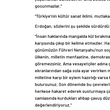
gocunmazlar.”
“Türkiye’nin kültür sanat iklimi, mutlaka
Erdoğan, sözlerini şu şekilde sürdürdü
“İnsan haklarında mangalda kül bırakma
karşısında çıkıp bir kelime etmezler. H
günümüzün Führeri Netanyahu’nun soykır
ülkenin, milletin menfaatine, demokrasi
göremezsiniz. Ama vesayetçiler adına g
ekranlarından sağa sola ayar verirken 
milletine karşı bir eylem hazırlığı vars
bulursunuz. Son dönemde bu çevrelerin g
herkese hakaret ederek susturmaya çal
camiasında kurdukları ahbap çavuş düzen
değerlendiriyoruz.”