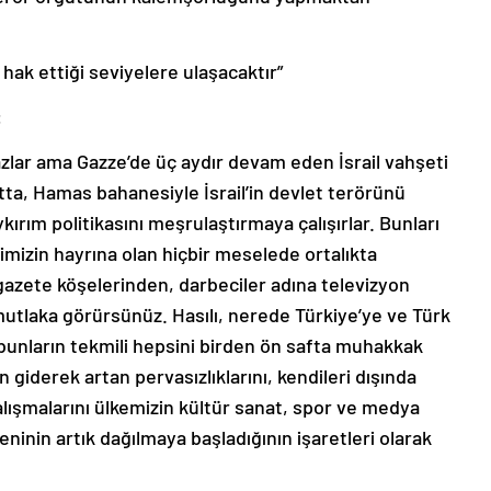
 hak ettiği seviyelere ulaşacaktır”
:
zlar ama Gazze’de üç aydır devam eden İsrail vahşeti
atta, Hamas bahanesiyle İsrail’in devlet terörünü
ım politikasını meşrulaştırmaya çalışırlar. Bunları
mizin hayrına olan hiçbir meselede ortalıkta
azete köşelerinden, darbeciler adına televizyon
mutlaka görürsünüz. Hasılı, nerede Türkiye’ye ve Türk
a bunların tekmili hepsini birden ön safta muhakkak
iderek artan pervasızlıklarını, kendileri dışında
ışmalarını ülkemizin kültür sanat, spor ve medya
inin artık dağılmaya başladığının işaretleri olarak