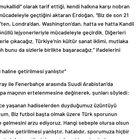
ukallidi” olarak tarif ettiği, kendi halkına karşı nobran
mücadeleyle geçtiğini aktaran Erdoğan, “Biz de son 21
is’ten, Londra’dan, Washington’dan, hatta ve hatta Kandil
nüllü lejyonerleriyle mücadeleyle geçirdik. Diğerleri
le çıkacağız. Türkiye’nin kültür sanat iklimi, mutlaka
ah bunu da sizlerle birlikte başaracağız.” ifadelerini
aline getirilmesi yanlıştır”
ay ile Fenerbahçe arasında Suudi Arabistan’da
pa maçının ertelenmesine değinerek, şunları söyledi:
ece yaşanan hadiselerden duyduğumuz üzüntüyü
orum. Biz futbol başta olmak üzere Türk sporunun
me gelmesini arzu ediyoruz. Hangi sebeple olursa olsun
line getirilmesi yanlıştır, hatalıdır, sporumuza hiçbir