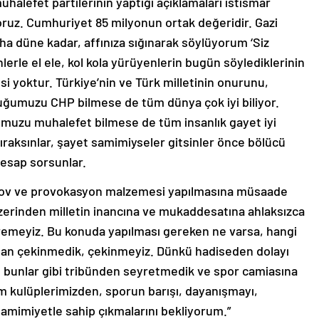
halefet partilerinin yaptığı açıklamaları istismar
oruz. Cumhuriyet 85 milyonun ortak değeridir. Gazi
ha düne kadar, affınıza sığınarak söylüyorum ‘Siz
enlerle el ele, kol kola yürüyenlerin bugün söylediklerinin
si yoktur. Türkiye’nin ve Türk milletinin onurunu,
duğumuzu CHP bilmese de tüm dünya çok iyi biliyor.
ğumuzu muhalefet bilmese de tüm insanlık gayet iyi
ıraksınlar, şayet samimiyseler gitsinler önce bölücü
hesap sorsunlar.
 şov ve provokasyon malzemesi yapılmasına müsaade
zerinden milletin inancına ve mukaddesatına ahlaksızca
göremeyiz. Bu konuda yapılması gereken ne varsa, hangi
tan çekinmedik, çekinmeyiz. Dünkü hadiseden dolayı
i, bunlar gibi tribünden seyretmedik ve spor camiasına
üm kulüplerimizden, sporun barışı, dayanışmayı,
 samimiyetle sahip çıkmalarını bekliyorum.”