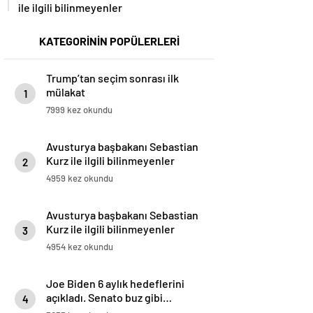
ile ilgili bilinmeyenler
KATEGORİNİN POPÜLERLERİ
Trump’tan seçim sonrası ilk
mülakat
1
7999 kez okundu
Avusturya başbakanı Sebastian
Kurz ile ilgili bilinmeyenler
2
4959 kez okundu
Avusturya başbakanı Sebastian
Kurz ile ilgili bilinmeyenler
3
4954 kez okundu
Joe Biden 6 aylık hedeflerini
açıkladı. Senato buz gibi…
4