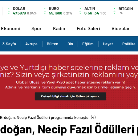
DOLAR
EURO
ALTIN
BITCOIN
47,5979
55,1608
6.561,34
%
0.04%
0.21%
1,00
Ekonomi
Spor
Kadın
Foto Galeri
Videolar
3.Sayfa
Avrupa
Bülten
Din
Eğitim
Hayat
Politika
rdoğan, Necip Fazıl Ödülleri programında konuştu: (4)
oğan, Necip Fazıl Ödüller