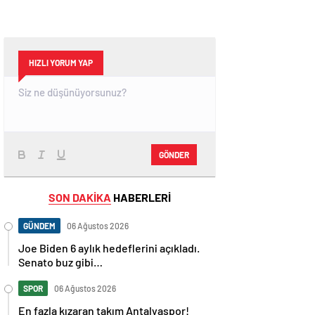
HIZLI YORUM YAP
GÖNDER
SON DAKİKA
HABERLERİ
GÜNDEM
06 Ağustos 2026
Joe Biden 6 aylık hedeflerini açıkladı.
Senato buz gibi…
SPOR
06 Ağustos 2026
En fazla kızaran takım Antalyaspor!