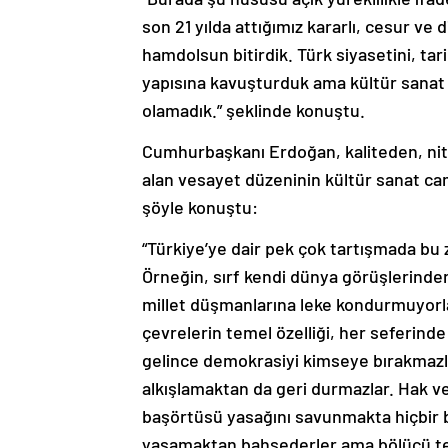
son 21 yılda attığımız kararlı, cesur ve 
hamdolsun bitirdik. Türk siyasetini, tar
yapısına kavuşturduk ama kültür sanat
olamadık.” şeklinde konuştu.
Cumhurbaşkanı Erdoğan, kaliteden, nitel
alan vesayet düzeninin kültür sanat ca
şöyle konuştu:
“Türkiye’ye dair pek çok tartışmada bu z
Örneğin, sırf kendi dünya görüşlerinden o
millet düşmanlarına leke kondurmuyorlar
çevrelerin temel özelliği, her seferinde
gelince demokrasiyi kimseye bırakmazla
alkışlamaktan da geri durmazlar. Hak 
başörtüsü yasağını savunmakta hiçbir b
yaşamaktan bahsederler ama bölücü t