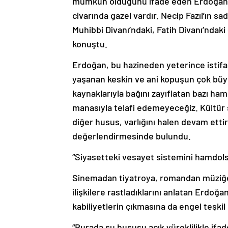
mümkün olduğunu ifade eden Erdoğan, 
civarında gazel vardır. Necip Fazıl’ın sa
Muhibbi Divanı’ndaki, Fatih Divanı’ndaki 
konuştu.
Erdoğan, bu hazineden yeterince istifa
yaşanan keskin ve ani kopuşun çok büyük
kaynaklarıyla bağını zayıflatan bazı ham
manasıyla telafi edemeyeceğiz. Kültür 
diğer husus, varlığını halen devam ettire
değerlendirmesinde bulundu.
“Siyasetteki vesayet sistemini hamdolsu
Sinemadan tiyatroya, romandan müziğe 
ilişkilere rastladıklarını anlatan Erdoğan
kabiliyetlerin çıkmasına da engel teşkil 
“Burada şu hususu açık yüreklilikle if