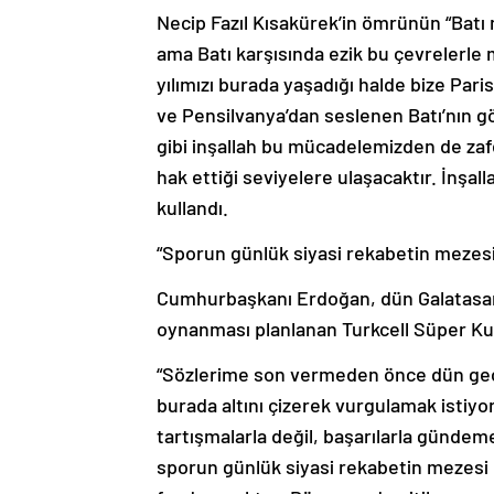
Necip Fazıl Kısakürek’in ömrünün “Batı m
ama Batı karşısında ezik bu çevrelerle 
yılımızı burada yaşadığı halde bize Par
ve Pensilvanya’dan seslenen Batı’nın gö
gibi inşallah bu mücadelemizden de zafer
hak ettiği seviyelere ulaşacaktır. İnşall
kullandı.
“Sporun günlük siyasi rekabetin mezesi h
Cumhurbaşkanı Erdoğan, dün Galatasar
oynanması planlanan Turkcell Süper Ku
“Sözlerime son vermeden önce dün g
burada altını çizerek vurgulamak istiy
tartışmalarla değil, başarılarla günde
sporun günlük siyasi rekabetin mezesi ha