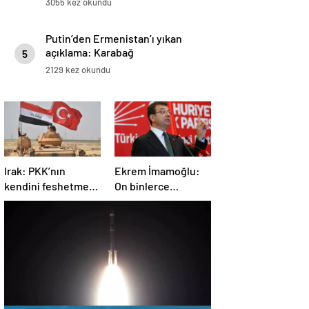
3055 kez okundu
Putin’den Ermenistan’ı yıkan
açıklama: Karabağ
5
Azerbaycan’ın ayrılmaz bir
2129 kez okundu
parçasıdır!
Irak: PKK’nın
Ekrem İmamoğlu:
kendini feshetme
On binlerce
kararını
vatandaşımızın
memnuniyetle
hayatına mal olan
karşılıyoruz
dönemin
kapanmasına çok
sevindim