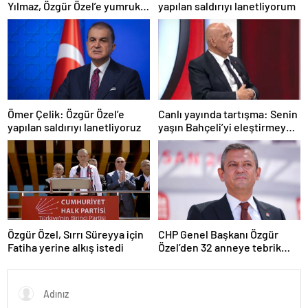
Yılmaz, Özgür Özel’e yumruklu
yapılan saldırıyı lanetliyorum
saldırıyı kınadı
Ömer Çelik: Özgür Özel’e
Canlı yayında tartışma: Senin
yapılan saldırıyı lanetliyoruz
yaşın Bahçeli’yi eleştirmeye
yetmez
Özgür Özel, Sırrı Süreyya için
CHP Genel Başkanı Özgür
Fatiha yerine alkış istedi
Özel’den 32 anneye tebrik
telefonu