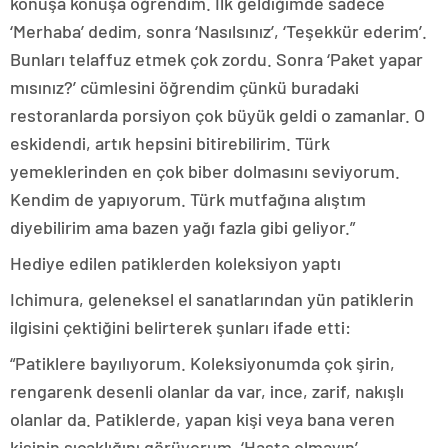
konuşa konuşa öğrendim. İlk geldiğimde sadece
‘Merhaba’ dedim, sonra ‘Nasılsınız’, ‘Teşekkür ederim’.
Bunları telaffuz etmek çok zordu. Sonra ‘Paket yapar
mısınız?’ cümlesini öğrendim çünkü buradaki
restoranlarda porsiyon çok büyük geldi o zamanlar. O
eskidendi, artık hepsini bitirebilirim. Türk
yemeklerinden en çok biber dolmasını seviyorum.
Kendim de yapıyorum. Türk mutfağına alıştım
diyebilirim ama bazen yağı fazla gibi geliyor.”
Hediye edilen patiklerden koleksiyon yaptı
Ichimura, geleneksel el sanatlarından yün patiklerin
ilgisini çektiğini belirterek şunları ifade etti:
“Patiklere bayılıyorum. Koleksiyonumda çok şirin,
rengarenk desenli olanlar da var, ince, zarif, nakışlı
olanlar da. Patiklerde, yapan kişi veya bana veren
kişinin sıcaklığını görüyorum. ‘Hasta olmayın’,