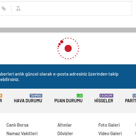
niye kentinde KYB’nin PKK/YPG’ye verdiği destek güvenlik sorununa neden oluyo
ye kentinde KYB’nin PKK/YP
orununa neden oluyor
0
News
lar, Kürdistan Yurtseverler Birliği’nin (KYB) terör
vermesinin kentte güvenlik sorunu, yatırımların
uğunu, hükümet ve halka zarar verdiğini belirtiyor.
ü PKK’ya kent merkezi ve çevresindeki desteğinin komşu