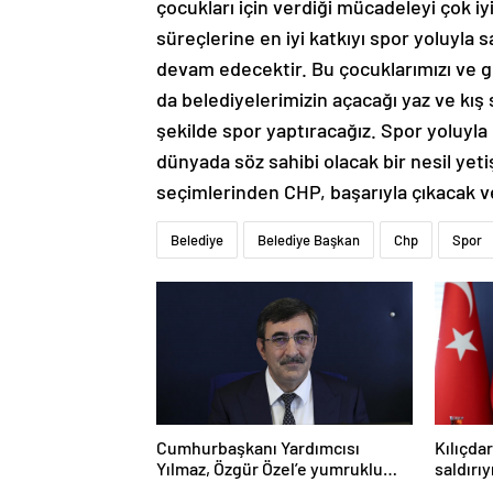
çocukları için verdiği mücadeleyi çok iy
süreçlerine en iyi katkıyı spor yoluyla 
devam edecektir. Bu çocuklarımızı ve ge
da belediyelerimizin açacağı yaz ve kış 
şekilde spor yaptıracağız. Spor yoluyla d
dünyada söz sahibi olacak bir nesil ye
seçimlerinden CHP, başarıyla çıkacak ve
Belediye
Belediye Başkan
Chp
Spor
Cumhurbaşkanı Yardımcısı
Kılıçda
Yılmaz, Özgür Özel’e yumruklu
saldırı
saldırıyı kınadı