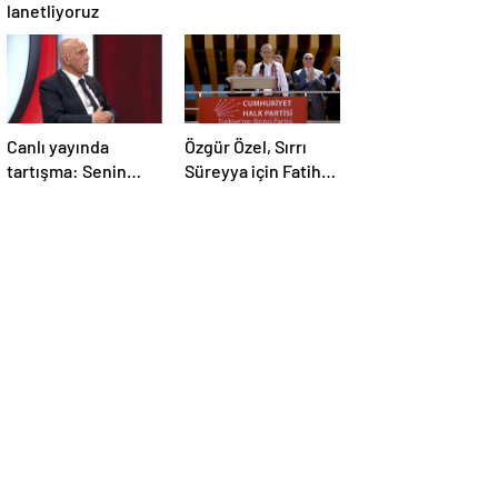
lanetliyoruz
Canlı yayında
Özgür Özel, Sırrı
tartışma: Senin
Süreyya için Fatiha
yaşın Bahçeli’yi
yerine alkış istedi
eleştirmeye yetmez