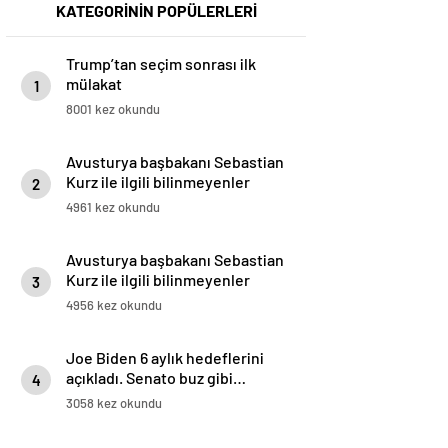
KATEGORİNİN POPÜLERLERİ
Trump’tan seçim sonrası ilk
mülakat
1
8001 kez okundu
Avusturya başbakanı Sebastian
Kurz ile ilgili bilinmeyenler
2
4961 kez okundu
Avusturya başbakanı Sebastian
Kurz ile ilgili bilinmeyenler
3
4956 kez okundu
Joe Biden 6 aylık hedeflerini
açıkladı. Senato buz gibi…
4
3058 kez okundu