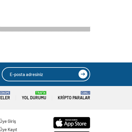
r
G’ye verdiği
HIZLI YORUM YAP
GÖNDER