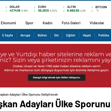
DOLAR
EURO
ALTIN
BITCOIN
47,7436
55,2510
6.660,55
%
0.18%
0.32%
2,59
Ekonomi
Spor
Kadın
Foto Galeri
Videolar
3.Sayfa
Avrupa
Bülten
Din
Eğitim
Hayat
Politika
Başkan Adayları Ülke Sporunu Geliştirecek
şkan Adayları Ülke Sporunu