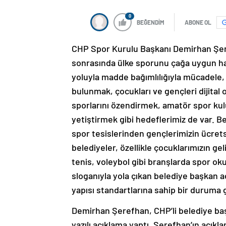
0
BEĞENDİM
ABONE OL
CHP Spor Kurulu Başkanı Demirhan Şeref
sonrasında ülke sporunu çağa uygun hal
yoluyla madde bağımlılığıyla mücadele, s
bulunmak, çocukları ve gençleri dijital
sporlarını özendirmek, amatör spor kulü
yetiştirmek gibi hedeflerimiz de var. B
spor tesislerinden gençlerimizin ücrets
belediyeler, özellikle çocuklarımızın ge
tenis, voleybol gibi branşlarda spor okul
sloganıyla yola çıkan belediye başkan ad
yapısı standartlarına sahip bir duruma 
Demirhan Şerefhan, CHP’li belediye baş
yazılı açıklama yaptı. Şerefhan’ın açıkl