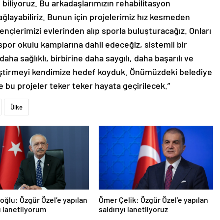
i biliyoruz. Bu arkadaşlarımızın rehabilitasyon
sağlayabiliriz. Bunun için projelerimiz hız kesmeden
nçlerimizi evlerinden alıp sporla buluşturacağız. Onları
spor okulu kamplarına dahil edeceğiz, sistemli bir
aha sağlıklı, birbirine daha saygılı, daha başarılı ve
tiştirmeyi kendimize hedef koyduk. Önümüzdeki belediye
 bu projeler teker teker hayata geçirilecek.”
Ülke
roğlu: Özgür Özel’e yapılan
Ömer Çelik: Özgür Özel’e yapılan
yı lanetliyorum
saldırıyı lanetliyoruz