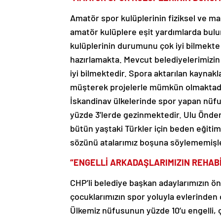
Amatör spor kulüplerinin fiziksel ve mad
amatör kulüplere eşit yardımlarda bul
kulüplerinin durumunu çok iyi bilmekt
hazırlamakta. Mevcut belediyelerimizi
iyi bilmektedir. Spora aktarılan kaynakla
müşterek projelerle mümkün olmaktadır
İskandinav ülkelerinde spor yapan nüf
yüzde 3’lerde gezinmektedir. Ulu Önder
bütün yaştaki Türkler için beden eğiti
sözünü atalarımız boşuna söylememişl
“ENGELLİ ARKADAŞLARIMIZIN REHAB
CHP’li belediye başkan adaylarımızın ön
çocuklarımızın spor yoluyla evlerinden 
Ülkemiz nüfusunun yüzde 10’u engelli, ç