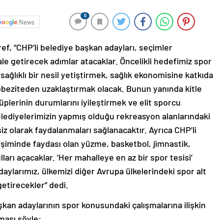
0
News
, “CHP’li belediye başkan adayları, seçimler
e getirecek adımlar atacaklar. Öncelikli hedefimiz spor
ağlıklı bir nesil yetiştirmek, sağlık ekonomisine katkıda
 obeziteden uzaklaştırmak olacak. Bunun yanında kitle
plerinin durumlarını iyileştirmek ve elit sporcu
elediyelerimizin yapmış olduğu rekreasyon alanlarındaki
iz olarak faydalanmaları sağlanacaktır. Ayrıca CHP’li
lişiminde faydası olan yüzme, basketbol, jimnastik,
ları açacaklar. ‘Her mahalleye en az bir spor tesisi’
aylarımız, ülkemizi diğer Avrupa ülkelerindeki spor alt
getirecekler” dedi.
kan adaylarının spor konusundaki çalışmalarına ilişkin
aması şöyle: