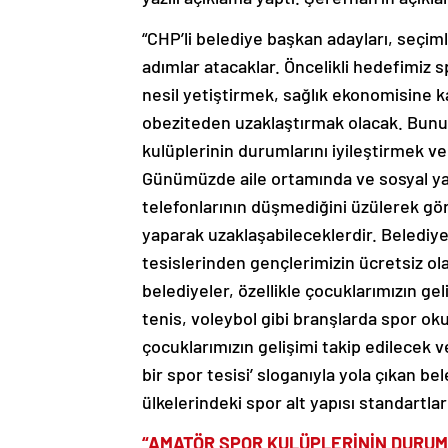
“CHP’li belediye başkan adayları, seçi
adımlar atacaklar. Öncelikli hedefimiz s
nesil yetiştirmek, sağlık ekonomisine ka
obeziteden uzaklaştırmak olacak. Bunun
kulüplerinin durumlarını iyileştirmek ve
Günümüzde aile ortamında ve sosyal yaş
telefonlarının düşmediğini üzülerek gör
yaparak uzaklaşabileceklerdir. Belediy
tesislerinden gençlerimizin ücretsiz ol
belediyeler, özellikle çocuklarımızın ge
tenis, voleybol gibi branşlarda spor oku
çocuklarımızın gelişimi takip edilecek ve
bir spor tesisi’ sloganıyla yola çıkan b
ülkelerindeki spor alt yapısı standartla
“AMATÖR SPOR KULÜPLERİNİN DURUMLA