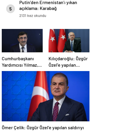
Putin’den Ermenistan’ı yıkan
açıklama: Karabağ
5
Azerbaycan’ın ayrılmaz bir
2131 kez okundu
parçasıdır!
Cumhurbaşkanı
Kılıçdaroğlu: Özgür
Yardımcısı Yılmaz,
Özel’e yapılan
Özgür Özel’e
saldırıyı
yumruklu saldırıyı
lanetliyorum
kınadı
Ömer Çelik: Özgür Özel’e yapılan saldırıyı