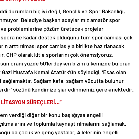
di durumları hiç iyi değil. Gençlik ve Spor Bakanlığı,
unmuyor. Belediye başkan adaylarımız amatör spor
e ve problemlerine çözüm üretecek projeler
n spora ne kadar destek olduğunu tüm spor camiası çok
rın arttırılması spor camiasıyla birlikte hazırlanacak
. CHP olarak kitle sporlarını çok önemsiyoruz.
usun oranı yüzde 50’lerdeyken bizim ülkemizde bu oran
 Gazi Mustafa Kemal Atatürk’ün söylediği, ‘Esas olan
mi sağlamaktır. Sağlam kafa, sağlam vücutta bulunur
erdir’ sözünü kendimize şiar edinmemiz gerekmektedir.
İLİTASYON SÜREÇLERİ…”
em verdiği diğer bir konu başlığıysa engelli
çıkmalarını ve toplumla kaynaştırılmalarını sağlamak.
oğu da çocuk ve genç yaştalar. Ailelerinin engelli