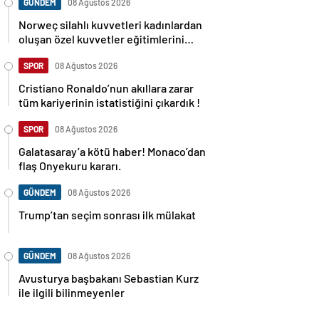
GÜNDEM
08 Ağustos 2026
Norweç silahlı kuvvetleri kadınlardan
oluşan özel kuvvetler eğitimlerini
başlattı.
SPOR
08 Ağustos 2026
Cristiano Ronaldo’nun akıllara zarar
tüm kariyerinin istatistiğini çıkardık !
SPOR
08 Ağustos 2026
Galatasaray’a kötü haber! Monaco’dan
flaş Onyekuru kararı.
GÜNDEM
08 Ağustos 2026
Trump’tan seçim sonrası ilk mülakat
GÜNDEM
08 Ağustos 2026
Avusturya başbakanı Sebastian Kurz
ile ilgili bilinmeyenler