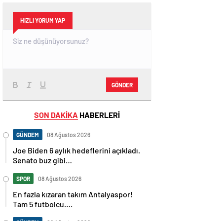
HIZLI YORUM YAP
GÖNDER
SON DAKİKA
HABERLERİ
GÜNDEM
08 Ağustos 2026
Joe Biden 6 aylık hedeflerini açıkladı.
Senato buz gibi…
SPOR
08 Ağustos 2026
En fazla kızaran takım Antalyaspor!
Tam 5 futbolcu….