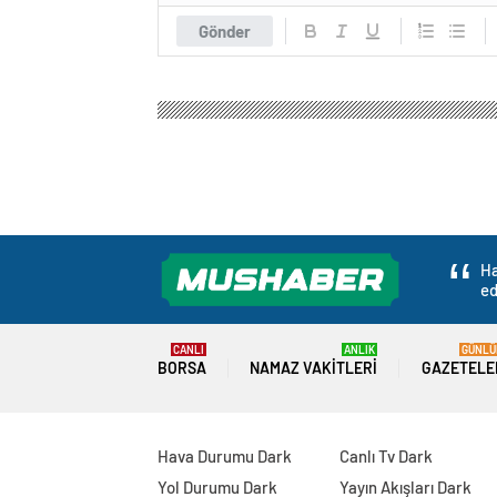
Gönder
Muş Haber
Gündem
Politika
Irak’ın Süleyma
Irak’ın Süleymani
destek güvenlik s
0
BEĞENDİM
ABONE OL
Irak’ın Süleymaniye kentindeki vatandaş
örgütü PKK/YPG’ye alan açarak destek 
engellenmesi ve mağduriyete neden old
Süleymaniyeliler, KYB’nin terör örgüt