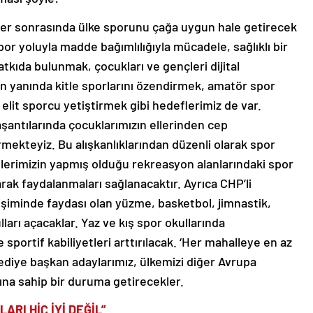
mler sonrasında ülke sporunu çağa uygun hale getirecek
por yoluyla madde bağımlılığıyla mücadele, sağlıklı bir
tkıda bulunmak, çocukları ve gençleri dijital
 yanında kitle sporlarını özendirmek, amatör spor
 elit sporcu yetiştirmek gibi hedeflerimiz de var.
antılarında çocuklarımızın ellerinden cep
mekteyiz. Bu alışkanlıklarından düzenli olarak spor
elerimizin yapmış olduğu rekreasyon alanlarındaki spor
arak faydalanmaları sağlanacaktır. Ayrıca CHP’li
lişiminde faydası olan yüzme, basketbol, jimnastik,
lları açacaklar. Yaz ve kış spor okullarında
 sportif kabiliyetleri arttırılacak. ‘Her mahalleye en az
elediye başkan adaylarımız, ülkemizi diğer Avrupa
rına sahip bir duruma getirecekler.
RI HİÇ İYİ DEĞİL”