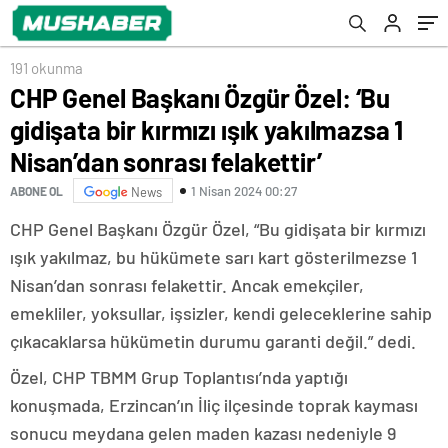
felakettir’
191 okunma
CHP Genel Başkanı Özgür Özel: ‘Bu
gidişata bir kırmızı ışık yakılmazsa 1
Nisan’dan sonrası felakettir’
1 Nisan 2024 00:27
ABONE OL
News
CHP Genel Başkanı Özgür Özel, “Bu gidişata bir kırmızı
ışık yakılmaz, bu hükümete sarı kart gösterilmezse 1
Nisan’dan sonrası felakettir. Ancak emekçiler,
emekliler, yoksullar, işsizler, kendi geleceklerine sahip
çıkacaklarsa hükümetin durumu garanti değil.” dedi.
Özel, CHP TBMM Grup Toplantısı’nda yaptığı
konuşmada, Erzincan’ın İliç ilçesinde toprak kayması
sonucu meydana gelen maden kazası nedeniyle 9