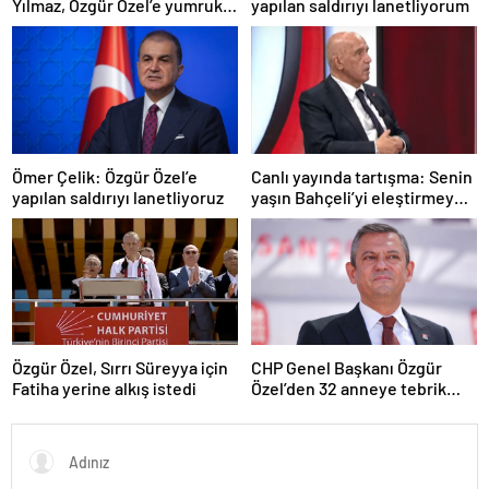
Yılmaz, Özgür Özel’e yumruklu
yapılan saldırıyı lanetliyorum
saldırıyı kınadı
Ömer Çelik: Özgür Özel’e
Canlı yayında tartışma: Senin
yapılan saldırıyı lanetliyoruz
yaşın Bahçeli’yi eleştirmeye
yetmez
Özgür Özel, Sırrı Süreyya için
CHP Genel Başkanı Özgür
Fatiha yerine alkış istedi
Özel’den 32 anneye tebrik
telefonu