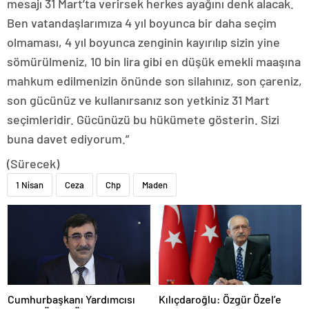
mesajı 31 Mart’ta verirsek herkes ayağını denk alacak.
Ben vatandaşlarımıza 4 yıl boyunca bir daha seçim
olmaması, 4 yıl boyunca zenginin kayırılıp sizin yine
sömürülmeniz, 10 bin lira gibi en düşük emekli maaşına
mahkum edilmenizin önünde son silahınız, son çareniz,
son gücünüz ve kullanırsanız son yetkiniz 31 Mart
seçimleridir. Gücünüzü bu hükümete gösterin. Sizi
buna davet ediyorum.”
(Sürecek)
1 Nisan
Ceza
Chp
Maden
Cumhurbaşkanı Yardımcısı
Kılıçdaroğlu: Özgür Özel’e