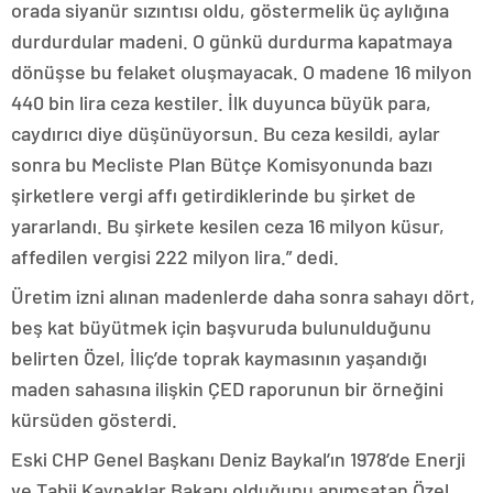
orada siyanür sızıntısı oldu, göstermelik üç aylığına
durdurdular madeni. O günkü durdurma kapatmaya
dönüşse bu felaket oluşmayacak. O madene 16 milyon
440 bin lira ceza kestiler. İlk duyunca büyük para,
caydırıcı diye düşünüyorsun. Bu ceza kesildi, aylar
sonra bu Mecliste Plan Bütçe Komisyonunda bazı
şirketlere vergi affı getirdiklerinde bu şirket de
yararlandı. Bu şirkete kesilen ceza 16 milyon küsur,
affedilen vergisi 222 milyon lira.” dedi.
Üretim izni alınan madenlerde daha sonra sahayı dört,
beş kat büyütmek için başvuruda bulunulduğunu
belirten Özel, İliç’de toprak kaymasının yaşandığı
maden sahasına ilişkin ÇED raporunun bir örneğini
kürsüden gösterdi.
Eski CHP Genel Başkanı Deniz Baykal’ın 1978’de Enerji
ve Tabii Kaynaklar Bakanı olduğunu anımsatan Özel,