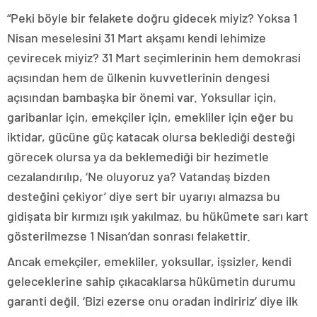
“Peki böyle bir felakete doğru gidecek miyiz? Yoksa 1
Nisan meselesini 31 Mart akşamı kendi lehimize
çevirecek miyiz? 31 Mart seçimlerinin hem demokrasi
açısından hem de ülkenin kuvvetlerinin dengesi
açısından bambaşka bir önemi var. Yoksullar için,
garibanlar için, emekçiler için, emekliler için eğer bu
iktidar, gücüne güç katacak olursa beklediği desteği
görecek olursa ya da beklemediği bir hezimetle
cezalandırılıp, ‘Ne oluyoruz ya? Vatandaş bizden
desteğini çekiyor’ diye sert bir uyarıyı almazsa bu
gidişata bir kırmızı ışık yakılmaz, bu hükümete sarı kart
gösterilmezse 1 Nisan’dan sonrası felakettir.
Ancak emekçiler, emekliler, yoksullar, işsizler, kendi
geleceklerine sahip çıkacaklarsa hükümetin durumu
garanti değil. ‘Bizi ezerse onu oradan indiririz’ diye ilk