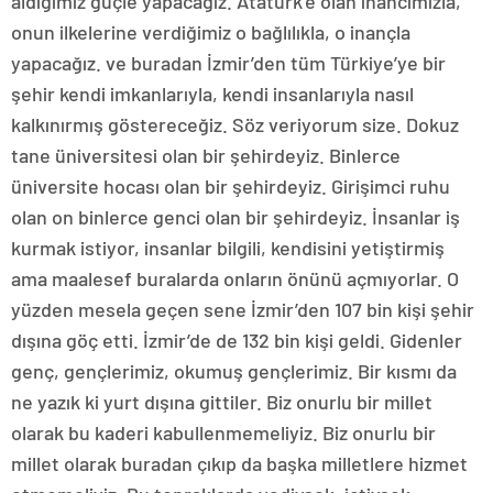
aldığımız güçle yapacağız. Atatürk’e olan inancımızla,
onun ilkelerine verdiğimiz o bağlılıkla, o inançla
yapacağız. ve buradan İzmir’den tüm Türkiye’ye bir
şehir kendi imkanlarıyla, kendi insanlarıyla nasıl
kalkınırmış göstereceğiz. Söz veriyorum size. Dokuz
tane üniversitesi olan bir şehirdeyiz. Binlerce
üniversite hocası olan bir şehirdeyiz. Girişimci ruhu
olan on binlerce genci olan bir şehirdeyiz. İnsanlar iş
kurmak istiyor, insanlar bilgili, kendisini yetiştirmiş
ama maalesef buralarda onların önünü açmıyorlar. O
yüzden mesela geçen sene İzmir’den 107 bin kişi şehir
dışına göç etti. İzmir’de de 132 bin kişi geldi. Gidenler
genç, gençlerimiz, okumuş gençlerimiz. Bir kısmı da
ne yazık ki yurt dışına gittiler. Biz onurlu bir millet
olarak bu kaderi kabullenmemeliyiz. Biz onurlu bir
millet olarak buradan çıkıp da başka milletlere hizmet