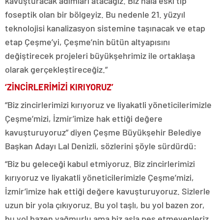
kavuşturacak adımları atacağız. Biz hala eski tip
foseptik olan bir bölgeyiz. Bu nedenle 21. yüzyıl
teknolojisi kanalizasyon sistemine taşınacak ve etap
etap Çeşme’yi, Çeşme’nin bütün altyapısını
değiştirecek projeleri büyükşehrimiz ile ortaklaşa
olarak gerçekleştireceğiz.”
‘ZİNCİRLERİMİZİ KIRIYORUZ’
“Biz zincirlerimizi kırıyoruz ve liyakatli yöneticilerimizle
Çeşme’mizi, İzmir’imize hak ettiği değere
kavuşturuyoruz” diyen Çeşme Büyükşehir Belediye
Başkan Adayı Lal Denizli, sözlerini şöyle sürdürdü:
“Biz bu geleceği kabul etmiyoruz. Biz zincirlerimizi
kırıyoruz ve liyakatli yöneticilerimizle Çeşme’mizi,
İzmir’imize hak ettiği değere kavuşturuyoruz. Sizlerle
uzun bir yola çıkıyoruz. Bu yol taşlı, bu yol bazen zor,
bu yol bazen yağmurlu ama biz asla pes etmeyenleriz.