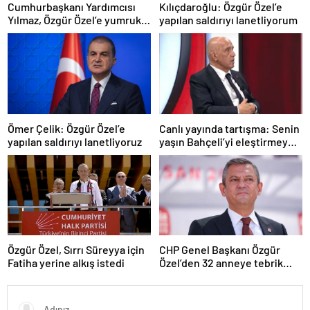
Cumhurbaşkanı Yardımcısı
Kılıçdaroğlu: Özgür Özel’e
Yılmaz, Özgür Özel’e yumruklu
yapılan saldırıyı lanetliyorum
saldırıyı kınadı
Ömer Çelik: Özgür Özel’e
Canlı yayında tartışma: Senin
yapılan saldırıyı lanetliyoruz
yaşın Bahçeli’yi eleştirmeye
yetmez
Özgür Özel, Sırrı Süreyya için
CHP Genel Başkanı Özgür
Fatiha yerine alkış istedi
Özel’den 32 anneye tebrik
telefonu