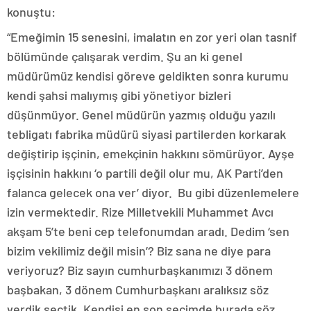
konuştu:
“Emeğimin 15 senesini, imalatın en zor yeri olan tasnif
bölümünde çalışarak verdim. Şu an ki genel
müdürümüz kendisi göreve geldikten sonra kurumu
kendi şahsi malıymış gibi yönetiyor bizleri
düşünmüyor. Genel müdürün yazmış olduğu yazılı
tebligatı fabrika müdürü siyasi partilerden korkarak
değiştirip işçinin, emekçinin hakkını sömürüyor. Ayşe
işçisinin hakkını ‘o partili değil olur mu, AK Parti’den
falanca gelecek ona ver’ diyor. Bu gibi düzenlemelere
izin vermektedir. Rize Milletvekili Muhammet Avcı
akşam 5’te beni cep telefonumdan aradı. Dedim ‘sen
bizim vekilimiz değil misin’? Biz sana ne diye para
veriyoruz? Biz sayın cumhurbaşkanımızı 3 dönem
başbakan, 3 dönem Cumhurbaşkanı aralıksız söz
verdik seçtik. Kendisi en son seçimde burada söz