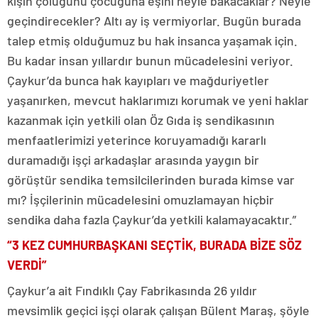
kışın çoluğunu çocuğuna eşini neyle bakacaklar? Neyle
geçindirecekler? Altı ay iş vermiyorlar. Bugün burada
talep etmiş olduğumuz bu hak insanca yaşamak için.
Bu kadar insan yıllardır bunun mücadelesini veriyor.
Çaykur’da bunca hak kayıpları ve mağduriyetler
yaşanırken, mevcut haklarımızı korumak ve yeni haklar
kazanmak için yetkili olan Öz Gıda iş sendikasının
menfaatlerimizi yeterince koruyamadığı kararlı
duramadığı işçi arkadaşlar arasında yaygın bir
görüştür sendika temsilcilerinden burada kimse var
mı? İşçilerinin mücadelesini omuzlamayan hiçbir
sendika daha fazla Çaykur’da yetkili kalamayacaktır.”
“3 KEZ CUMHURBAŞKANI SEÇTİK, BURADA BİZE SÖZ
VERDİ”
Çaykur’a ait Fındıklı Çay Fabrikasında 26 yıldır
mevsimlik geçici işçi olarak çalışan Bülent Maraş, şöyle