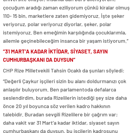
çocuğum aradığı zaman eziliyorum çünkü kiralar olmuş
110- 15 bin, marketlere zaten gidemiyoruz. İşte şeker
veriyoruz, polar veriyoruz diyorlar, şeker, polar
istemiyoruz. Ben emeğimin karşılığında çocuklarımla,
ailemle geçinebileceğim insanca bir yaşam istiyorum.”
“31 MART’A KADAR İKTİDAR, SİYASET, SAYIN
CUMHURBAŞKANI DA DUYSUN”
CHP Rize Milletvekili Tahsin Ocaklı da şunları söyledi:
“Değerli Çaykur işçileri sizin bu alanı doldurmanızı çok
anlaşılır buluyorum. Ben parlamentoda defalarca
seslendirdim, burada Rizelilerin istediği şey size daha
önce 20 yıl boyunca söz verilen kadro hakkının
talebidir. Buradan sevgili Rizelilere bir çağrım var;
daha vakit var 31 Mart’a kadar iktidar, siyaset sayın
cumhurbaşkanı da duysun, bu işçilerin kadrosunu