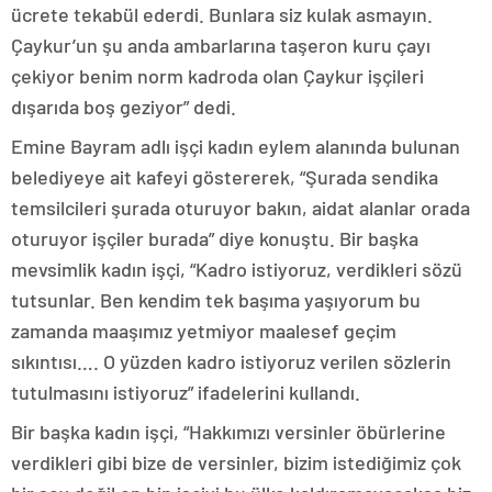
ücrete tekabül ederdi. Bunlara siz kulak asmayın.
Çaykur’un şu anda ambarlarına taşeron kuru çayı
çekiyor benim norm kadroda olan Çaykur işçileri
dışarıda boş geziyor” dedi.
Emine Bayram adlı işçi kadın eylem alanında bulunan
belediyeye ait kafeyi göstererek, “Şurada sendika
temsilcileri şurada oturuyor bakın, aidat alanlar orada
oturuyor işçiler burada” diye konuştu. Bir başka
mevsimlik kadın işçi, “Kadro istiyoruz, verdikleri sözü
tutsunlar. Ben kendim tek başıma yaşıyorum bu
zamanda maaşımız yetmiyor maalesef geçim
sıkıntısı…. O yüzden kadro istiyoruz verilen sözlerin
tutulmasını istiyoruz” ifadelerini kullandı.
Bir başka kadın işçi, “Hakkımızı versinler öbürlerine
verdikleri gibi bize de versinler, bizim istediğimiz çok