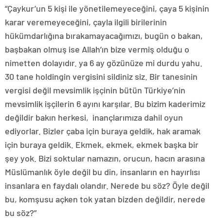
“Çaykur’un 5 kişi ile yönetilemeyeceğini, çaya 5 kişinin
karar veremeyeceğini, çayla ilgili birilerinin
hükümdarlığına bırakamayacağımızı, bugün o bakan,
başbakan olmuş ise Allah’ın bize vermiş olduğu o
nimetten dolayıdır. ya 6 ay gözünüze mi durdu yahu.
30 tane holdingin vergisini sildiniz siz. Bir tanesinin
vergisi değil mevsimlik işçinin bütün Türkiye’nin
mevsimlik işçilerin 6 ayını karşılar. Bu bizim kaderimiz
değildir bakın herkesi, inançlarımıza dahil oyun
ediyorlar. Bizler çaba için buraya geldik, hak aramak
için buraya geldik. Ekmek, ekmek, ekmek başka bir
şey yok. Bizi soktular namazın, orucun, hacın arasına
Müslümanlık öyle değil bu din, insanların en hayırlısı
insanlara en faydalı olandır. Nerede bu söz? Öyle değil
bu, komşusu açken tok yatan bizden değildir, nerede
bu söz?”