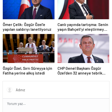
Ömer Çelik: Özgür Özel’e
Canlı yayında tartışma: Senin
yapılan saldırıyı lanetliyoruz
yaşın Bahçeli’yi eleştirmeye
yetmez
Özgür Özel, Sırrı Süreyya için
CHP Genel Başkanı Özgür
Fatiha yerine alkış istedi
Özel’den 32 anneye tebrik
telefonu