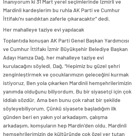
İnanıyorum ki 31 Mart yerel seçimlerinde İzmirli ve
Mardinli kardeşlerim bu ruhla AK Parti ve Cumhur
İttifakı’nı sandıktan zaferle çıkaracaktır” dedi.
Her mahalleye taziye evi yapılacak
Toplantıda konuşan AK Parti Genel Başkan Yardımcısı
ve Cumhur İttifakı İzmir Büyükşehir Belediye Başkan
Adayı Hamza Dağ, her mahalleye taziye evi
kurulacağını söyledi. Dağ, “Hepimiz bu güzel şehri
zenginleştirmek ve çocuklarımızın geleceğini kurmak
istiyoruz. Ben yola çıkarken Mardinli hemşehrilerimizin
yanımda olduğunu biliyordum. Bu bir siyasetçi için çok
iddialı sözdür. Ama ben bunu çok rahat bir şekilde
söyleyebiliyorum. Çünkü siyasete başladığım ilk
günden beri en yakın yol arkadaşım, çalışma
arkadaşım, komşuların hep Mardin’den oldu. Mardinli
hemşehrilerimizin de kültüründe çok özel yer tutan