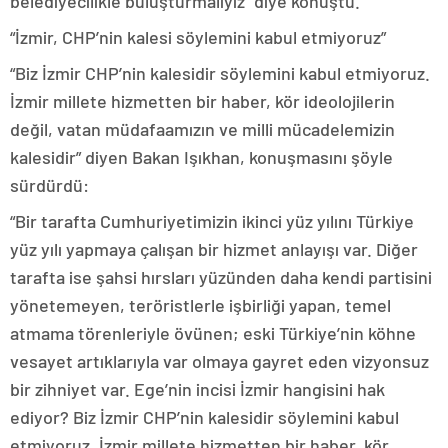
belediyecilikle buluşturmalıyız” diye konuştu.
“İzmir, CHP’nin kalesi söylemini kabul etmiyoruz”
“Biz İzmir CHP’nin kalesidir söylemini kabul etmiyoruz.
İzmir millete hizmetten bir haber, kör ideolojilerin
değil, vatan müdafaamızın ve milli mücadelemizin
kalesidir” diyen Bakan Işıkhan, konuşmasını şöyle
sürdürdü:
“Bir tarafta Cumhuriyetimizin ikinci yüz yılını Türkiye
yüz yılı yapmaya çalışan bir hizmet anlayışı var. Diğer
tarafta ise şahsi hırsları yüzünden daha kendi partisini
yönetemeyen, teröristlerle işbirliği yapan, temel
atmama törenleriyle övünen; eski Türkiye’nin köhne
vesayet artıklarıyla var olmaya gayret eden vizyonsuz
bir zihniyet var. Ege’nin incisi İzmir hangisini hak
ediyor? Biz İzmir CHP’nin kalesidir söylemini kabul
etmiyoruz. İzmir millete hizmetten bir haber, kör