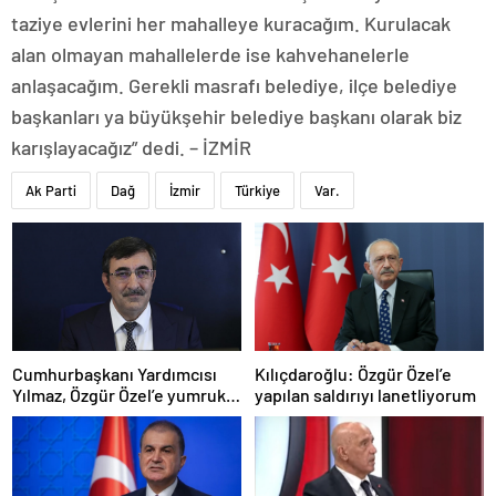
taziye evlerini her mahalleye kuracağım. Kurulacak
alan olmayan mahallelerde ise kahvehanelerle
anlaşacağım. Gerekli masrafı belediye, ilçe belediye
başkanları ya büyükşehir belediye başkanı olarak biz
karışlayacağız” dedi. – İZMİR
Ak Parti
Dağ
İzmir
Türkiye
Var.
Cumhurbaşkanı Yardımcısı
Kılıçdaroğlu: Özgür Özel’e
Yılmaz, Özgür Özel’e yumruklu
yapılan saldırıyı lanetliyorum
saldırıyı kınadı