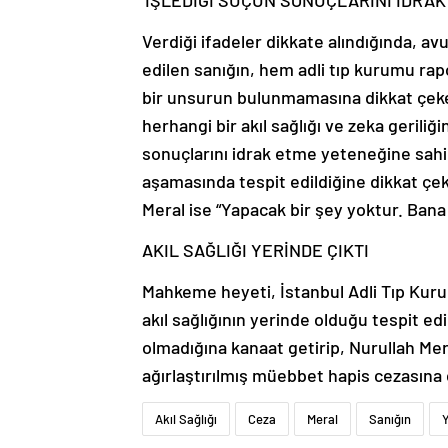
‘İŞLEDİĞİ SUÇUN SONUÇLARINI İDRAK
Verdiği ifadeler dikkate alındığında, avu
edilen sanığın, hem adli tıp kurumu rap
bir unsurun bulunmamasına dikkat çeke
herhangi bir akıl sağlığı ve zeka gerili
sonuçlarını idrak etme yeteneğine sa
aşamasında tespit edildiğine dikkat çe
Meral ise “Yapacak bir şey yoktur. Bana
AKIL SAĞLIĞI YERİNDE ÇIKTI
Mahkeme heyeti, İstanbul Adli Tıp Kur
akıl sağlığının yerinde olduğu tespit e
olmadığına kanaat getirip, Nurullah Mer
ağırlaştırılmış müebbet hapis cezasına 
Akıl Sağlığı
Ceza
Meral
Sanığın