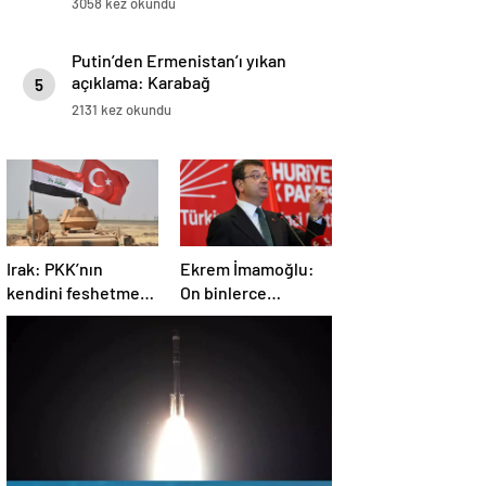
3058 kez okundu
Putin’den Ermenistan’ı yıkan
açıklama: Karabağ
5
Azerbaycan’ın ayrılmaz bir
2131 kez okundu
parçasıdır!
Irak: PKK’nın
Ekrem İmamoğlu:
kendini feshetme
On binlerce
kararını
vatandaşımızın
memnuniyetle
hayatına mal olan
karşılıyoruz
dönemin
kapanmasına çok
sevindim