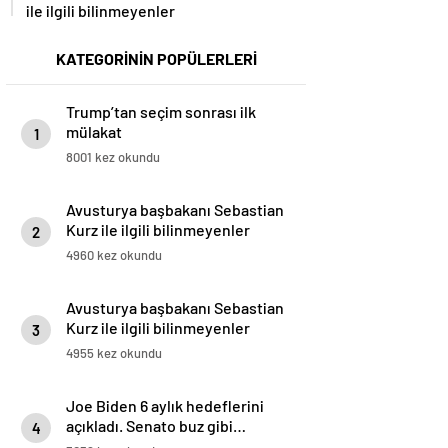
ile ilgili bilinmeyenler
KATEGORİNİN POPÜLERLERİ
Trump’tan seçim sonrası ilk
mülakat
1
8001 kez okundu
Avusturya başbakanı Sebastian
Kurz ile ilgili bilinmeyenler
2
4960 kez okundu
Avusturya başbakanı Sebastian
Kurz ile ilgili bilinmeyenler
3
4955 kez okundu
Joe Biden 6 aylık hedeflerini
açıkladı. Senato buz gibi…
4