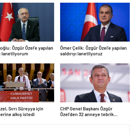
roğlu: Özgür Özel’e yapılan
Ömer Çelik: Özgür Özel’e yapılan
yı lanetliyorum
saldırıyı lanetliyoruz
zel, Sırrı Süreyya için
CHP Genel Başkanı Özgür
erine alkış istedi
Özel’den 32 anneye tebrik
telefonu