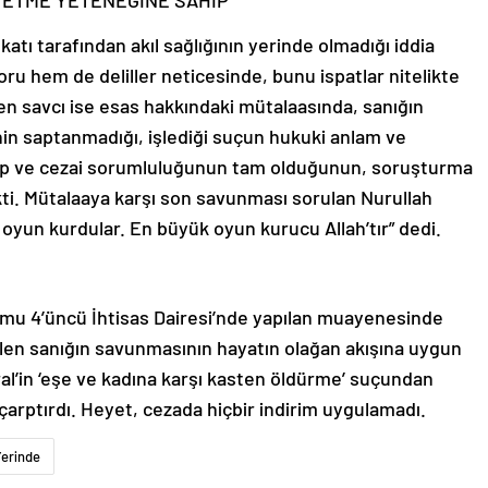
 ETME YETENEĞİNE SAHİP’
katı tarafından akıl sağlığının yerinde olmadığı iddia
oru hem de deliller neticesinde, bunu ispatlar nitelikte
n savcı ise esas hakkındaki mütalaasında, sanığın
ğinin saptanmadığı, işlediği suçun hukuki anlam ve
hip ve cezai sorumluluğunun tam olduğunun, soruşturma
kti. Mütalaaya karşı son savunması sorulan Nurullah
 oyun kurdular. En büyük oyun kurucu Allah’tır” dedi.
umu 4’üncü İhtisas Dairesi’nde yapılan muayenesinde
dilen sanığın savunmasının hayatın olağan akışına uygun
al’in ‘eşe ve kadına karşı kasten öldürme’ suçundan
çarptırdı. Heyet, cezada hiçbir indirim uygulamadı.
Yerinde