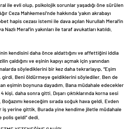
eral ile evli olup, psikolojik sorunlar yaşadığı öne sürülen
i Ağır Ceza Mahkemesi’nde hakkında ‘yakın akrabayı
et hapis cezası istemi ile dava açılan Nurullah Meral’in
azlı Meral’in yakınları ile taraf avukatları katıldı.
n kendisini daha önce aldattığını ve affettiğini iddia
ilin çaldığını ve eşinin kapıyı açmak için yanından
malarda söylediklerini bir kez daha tekrarlayıp, “Eşim
, girdi. Beni öldürmeye geldiklerini söylediler. Ben de
rı olan eşimin boynuna dayadım. Bana müdahale edecekler
 kişi, daha sonra gitti. Dışarı çıktıklarında korna sesi
ım. Boğazımı keseceğim sırada soğuk hava geldi. Evden
r iş yerine gittik. Burada yine kendime jiletle müdahale
polis geldi” dedi.