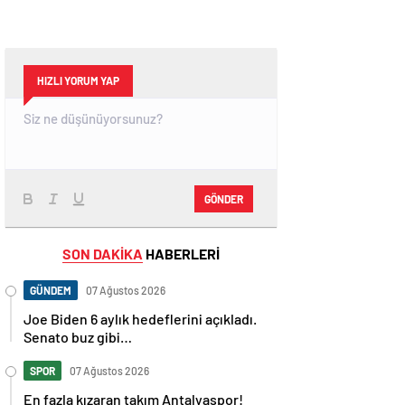
HIZLI YORUM YAP
GÖNDER
SON DAKİKA
HABERLERİ
GÜNDEM
07 Ağustos 2026
Joe Biden 6 aylık hedeflerini açıkladı.
Senato buz gibi…
SPOR
07 Ağustos 2026
En fazla kızaran takım Antalyaspor!