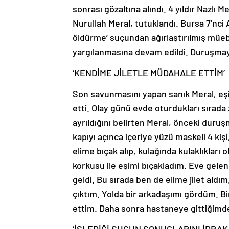
sonrası gözaltına alındı. 4 yıldır Nazlı M
Nurullah Meral, tutuklandı. Bursa 7’nc
öldürme’ suçundan ağırlaştırılmış müebb
yargılanmasına devam edildi. Duruşmaya N
‘KENDİME JİLETLE MÜDAHALE ETTİM’
Son savunmasını yapan sanık Meral, eşini
etti. Olay günü evde oturdukları sırada z
ayrıldığını belirten Meral, önceki duruş
kapıyı açınca içeriye yüzü maskeli 4 kişi
elime bıçak alıp, kulağında kulaklıkla
korkusu ile eşimi bıçakladım. Eve gelen 4
geldi. Bu sırada ben de elime jilet ald
çıktım. Yolda bir arkadaşımı gördüm. Bi
ettim. Daha sonra hastaneye gittiğimde 