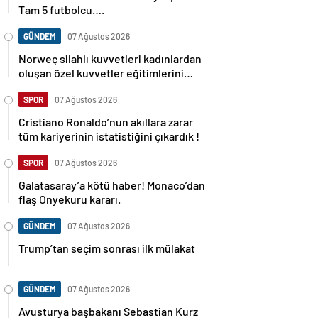
Tam 5 futbolcu….
GÜNDEM
07 Ağustos 2026
Norweç silahlı kuvvetleri kadınlardan
oluşan özel kuvvetler eğitimlerini
başlattı.
SPOR
07 Ağustos 2026
Cristiano Ronaldo’nun akıllara zarar
tüm kariyerinin istatistiğini çıkardık !
SPOR
07 Ağustos 2026
Galatasaray’a kötü haber! Monaco’dan
flaş Onyekuru kararı.
GÜNDEM
07 Ağustos 2026
Trump’tan seçim sonrası ilk mülakat
GÜNDEM
07 Ağustos 2026
Avusturya başbakanı Sebastian Kurz