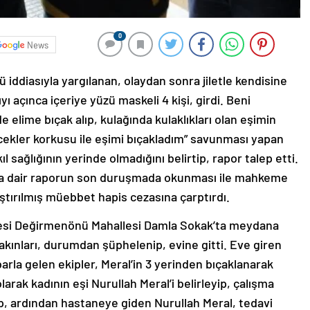
0
News
ü iddiasıyla yargılanan, olaydan sonra jiletle kendisine
 açınca içeriye yüzü maskeli 4 kişi, girdi. Beni
e elime bıçak alıp, kulağında kulaklıkları olan eşimin
kler korkusu ile eşimi bıçakladım” savunması yapan
ıl sağlığının yerinde olmadığını belirtip, rapor talep etti.
ğuna dair raporun son duruşmada okunması ile mahkeme
laştırılmış müebbet hapis cezasına çarptırdı.
ilçesi Değirmenönü Mahallesi Damla Sokak’ta meydana
akınları, durumdan şüphelenip, evine gitti. Eve giren
hbarla gelen ekipler, Meral’in 3 yerinden bıçaklanarak
larak kadının eşi Nurullah Meral’i belirleyip, çalışma
ip, ardından hastaneye giden Nurullah Meral, tedavi