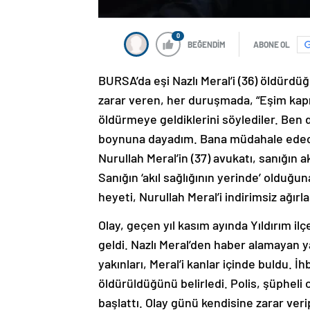
0
BEĞENDİM
ABONE OL
BURSA’da eşi Nazlı Meral’i (36) öldürdüğ
zarar veren, her duruşmada, “Eşim kapıyı
öldürmeye geldiklerini söylediler. Ben d
boynuna dayadım. Bana müdahale edece
Nurullah Meral’in (37) avukatı, sanığın ak
Sanığın ‘akıl sağlığının yerinde’ oldu
heyeti, Nurullah Meral’i indirimsiz ağır
Olay, geçen yıl kasım ayında Yıldırım 
geldi. Nazlı Meral’den haber alamayan y
yakınları, Meral’i kanlar içinde buldu. İ
öldürüldüğünü belirledi. Polis, şüpheli o
başlattı. Olay günü kendisine zarar ver