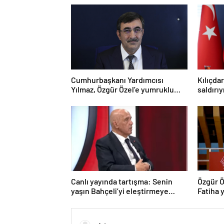
Cumhurbaşkanı Yardımcısı
Kılıçda
Yılmaz, Özgür Özel’e yumruklu
saldırı
saldırıyı kınadı
Canlı yayında tartışma: Senin
Özgür Ö
yaşın Bahçeli’yi eleştirmeye
Fatiha y
yetmez