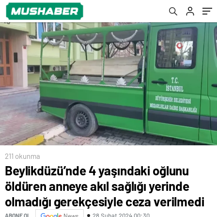
gerekçesiyle ceza verilmedi
211 okunma
Beylikdüzü’nde 4 yaşındaki oğlunu
öldüren anneye akıl sağlığı yerinde
olmadığı gerekçesiyle ceza verilmedi
28 Şubat 2024 00:30
ABONE OL
News