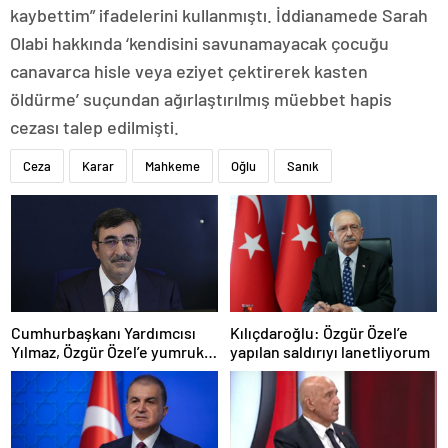
kaybettim” ifadelerini kullanmıştı. İddianamede Sarah
Olabi hakkında ‘kendisini savunamayacak çocuğu
canavarca hisle veya eziyet çektirerek kasten
öldürme’ suçundan ağırlaştırılmış müebbet hapis
cezası talep edilmişti.
Ceza
Karar
Mahkeme
Oğlu
Sanık
Cumhurbaşkanı Yardımcısı
Kılıçdaroğlu: Özgür Özel’e
Yılmaz, Özgür Özel’e yumruklu
yapılan saldırıyı lanetliyorum
saldırıyı kınadı