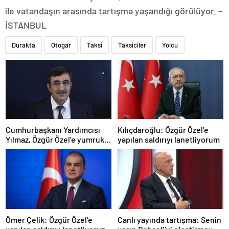
ile vatandaşın arasında tartışma yaşandığı görülüyor. –
İSTANBUL
Durakta
Otogar
Taksi
Taksiciler
Yolcu
Cumhurbaşkanı Yardımcısı
Kılıçdaroğlu: Özgür Özel’e
Yılmaz, Özgür Özel’e yumruklu
yapılan saldırıyı lanetliyorum
saldırıyı kınadı
Ömer Çelik: Özgür Özel’e
Canlı yayında tartışma: Senin