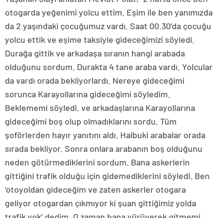
otogarda yeğenimi yolcu ettim. Eşim ile ben yanımızda
da 2 yaşındaki çocuğumuz vardı. Saat 00.30’da çocuğu
yolcu ettik ve eşime taksiyle gideceğimizi söyledi.
Durağa gittik ve arkadaşa sıranın hangi arabada
olduğunu sordum. Durakta 4 tane araba vardı. Yolcular
da vardı orada bekliyorlardı. Nereye gideceğimi
sorunca Karayollarına gideceğimi söyledim.
Beklememi söyledi. ve arkadaşlarına Karayollarına
gideceğimi boş olup olmadıklarını sordu. Tüm
şoförlerden hayır yanıtını aldı. Halbuki arabalar orada
sırada bekliyor. Sonra onlara arabanın boş olduğunu
neden götürmediklerini sordum. Bana askerlerin
gittiğini trafik olduğu için gidemediklerini söyledi. Ben
‘otoyoldan gideceğim ve zaten askerler otogara
geliyor otogardan çıkmıyor ki şuan gittiğimiz yolda
trafik yok’ dedim. O zaman bana yürüyerek gitmemi