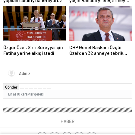
yapılan saldırıyı lanetliyoruz
yaşın Bahçeli’yi eleştirmeye
yetmez
Özgür Özel, Sırrı Süreyya için
CHP Genel Başkanı Özgür
Fatiha yerine alkış istedi
Özel’den 32 anneye tebrik
telefonu
Gönder
En az 10 karakter gerekli
HABER