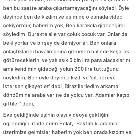
ben bu saatte araba çıkartamayacağını söyledi. Öyle
deyince ben de kızdım ve eşim de o esnada video
çekiyormuş haberim yok. Ben karakola gideceğimi
söyledim. Durakta aile var çoluk çocuk var. Onlar da
bekliyorlar ve birşey de demiyorlar. Ben onlara
anlaştıklarını havalimanına gitmeleri halinde koşarak
götüreceklerini ve yaklaşık 3 bin lira para alacaklarını
ama kendimin gideceği yolun 200 lira tuttuğunu
söyledim. Ben öyle deyince kızdı ve ‘git nereye
istersen şikayet et’ dedi. Biraz ilerledim arkama
döndüm ne araba var ne de yolcu var. Adamlar kaçıp
gittiler” dedi.
Eve geldiğinde eşinin olayı videoya çektiğini
öğrendiğini ifade eden Polat, “Baktım ki adamlar
üzerimize gelmişler haberim yok ben orada kızdım ve