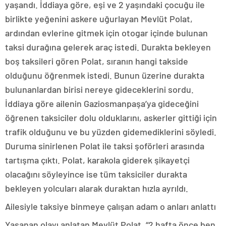
yaşandı. İddiaya göre, eşi ve 2 yaşındaki çocuğu ile
birlikte yeğenini askere uğurlayan Mevlüt Polat,
ardından evlerine gitmek için otogar içinde bulunan
taksi durağına gelerek araç istedi. Durakta bekleyen
boş taksileri gören Polat, sıranın hangi takside
olduğunu öğrenmek istedi. Bunun üzerine durakta
bulunanlardan birisi nereye gideceklerini sordu.
İddiaya göre ailenin Gaziosmanpaşa’ya gideceğini
öğrenen taksiciler dolu olduklarını, askerler gittiği için
trafik olduğunu ve bu yüzden gidemediklerini söyledi.
Duruma sinirlenen Polat ile taksi şoförleri arasında
tartışma çıktı. Polat, karakola giderek şikayetçi
olacağını söyleyince ise tüm taksiciler durakta
bekleyen yolcuları alarak duraktan hızla ayrıldı.
Ailesiyle taksiye binmeye çalışan adam o anları anlattı
Yaşanan olayı anlatan Mevlüt Polat, “2 hafta önce ben