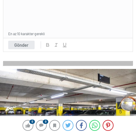
En az 10 karakter gerekli
Gönder
0
0
0
0