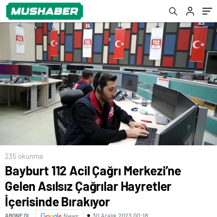
Bırakıyor
için yeni otoparklar açtı
235 okunma
Bayburt 112 Acil Çağrı Merkezi’ne
Gelen Asılsız Çağrılar Hayretler
İçerisinde Bırakıyor
30 Aralık 2023 00:18
ABONE OL
News