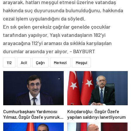
arayarak, hatları meşgul etmesi üzerine vatandaş
hakkında suç duyurusunda bulunulduğunu, hakkında
cezai işlem uygulandığını da söyledi.
En sık gelen gereksiz çağrılar genelde çocuklar
tarafından yapılıyor. Yaşlı vatandaşların 182’yi
arayacağına 112’yi araması da sıklıkla karşılaşılan
durumlar arasında yer alıyor. – BAYBURT
112
Acil
Çağrı
Merkezi
Meşgul
Cumhurbaşkanı Yardımcısı
Kılıçdaroğlu: Özgür Özel’e
Yılmaz, Özgür Özel’e yumruklu
yapılan saldırıyı lanetliyorum
saldırıyı kınadı