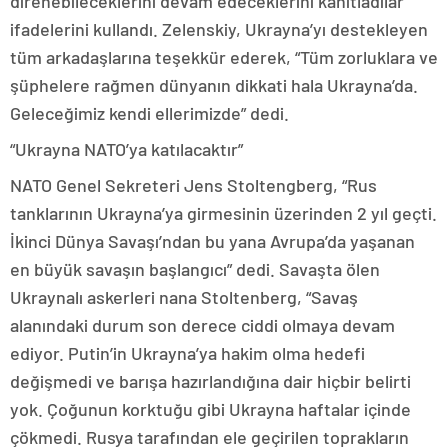
direnebileceklerini devam edeceklerini kanıtladılar”
ifadelerini kullandı. Zelenskiy, Ukrayna’yı destekleyen
tüm arkadaşlarına teşekkür ederek, “Tüm zorluklara ve
şüphelere rağmen dünyanın dikkati hala Ukrayna’da.
Geleceğimiz kendi ellerimizde” dedi.
“Ukrayna NATO’ya katılacaktır”
NATO Genel Sekreteri Jens Stoltengberg, “Rus
tanklarının Ukrayna’ya girmesinin üzerinden 2 yıl geçti.
İkinci Dünya Savaşı’ndan bu yana Avrupa’da yaşanan
en büyük savaşın başlangıcı” dedi. Savaşta ölen
Ukraynalı askerleri nana Stoltenberg, “Savaş
alanındaki durum son derece ciddi olmaya devam
ediyor. Putin’in Ukrayna’ya hakim olma hedefi
değişmedi ve barışa hazırlandığına dair hiçbir belirti
yok. Çoğunun korktuğu gibi Ukrayna haftalar içinde
çökmedi. Rusya tarafından ele geçirilen toprakların