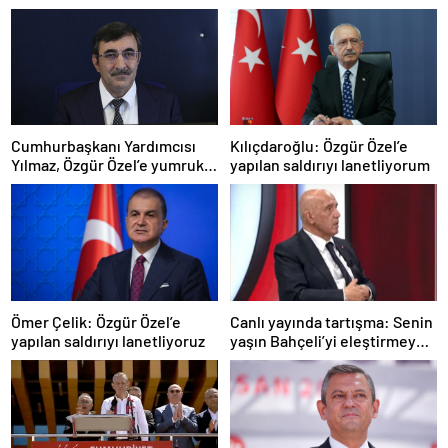
Cumhurbaşkanı Yardımcısı
Kılıçdaroğlu: Özgür Özel’e
Yılmaz, Özgür Özel’e yumruklu
yapılan saldırıyı lanetliyorum
saldırıyı kınadı
Ömer Çelik: Özgür Özel’e
Canlı yayında tartışma: Senin
yapılan saldırıyı lanetliyoruz
yaşın Bahçeli’yi eleştirmeye
yetmez