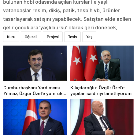
bulunan hobi odasında açılan kurslar ile yaşlı
vatandaşlar resim, dikiş, patik, tesbih vb. ürünler
tasarlayarak satışını yapabilecek. Satıştan elde edilen
gelir çocuklara ‘yaşlı bursu’ olarak geri dönecek.
Kuru
Oğuzeli
Projesi
Tesis
Yaş
Cumhurbaşkanı Yardımcısı
Kılıçdaroğlu: Özgür Özel’e
Yılmaz, Özgür Özel’e yumruklu
yapılan saldırıyı lanetliyorum
saldırıyı kınadı