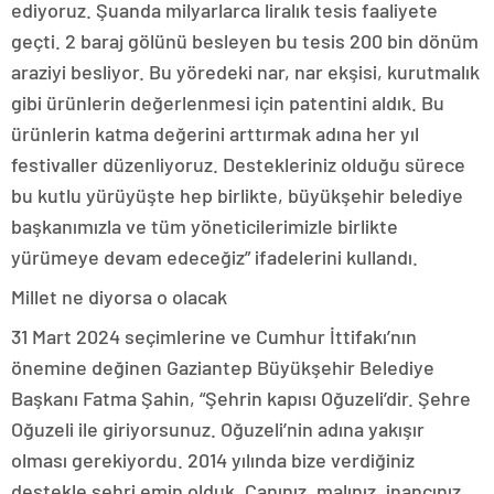
ediyoruz. Şuanda milyarlarca liralık tesis faaliyete
geçti. 2 baraj gölünü besleyen bu tesis 200 bin dönüm
araziyi besliyor. Bu yöredeki nar, nar ekşisi, kurutmalık
gibi ürünlerin değerlenmesi için patentini aldık. Bu
ürünlerin katma değerini arttırmak adına her yıl
festivaller düzenliyoruz. Destekleriniz olduğu sürece
bu kutlu yürüyüşte hep birlikte, büyükşehir belediye
başkanımızla ve tüm yöneticilerimizle birlikte
yürümeye devam edeceğiz” ifadelerini kullandı.
Millet ne diyorsa o olacak
31 Mart 2024 seçimlerine ve Cumhur İttifakı’nın
önemine değinen Gaziantep Büyükşehir Belediye
Başkanı Fatma Şahin, “Şehrin kapısı Oğuzeli’dir. Şehre
Oğuzeli ile giriyorsunuz. Oğuzeli’nin adına yakışır
olması gerekiyordu. 2014 yılında bize verdiğiniz
destekle şehri emin olduk. Canınız, malınız, inancınız,