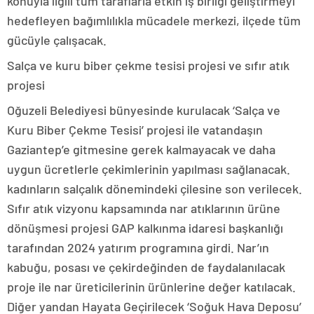
konuyla ilgili tüm taraflarla etkin iş birliği geliştirmeyi
hedefleyen bağımlılıkla mücadele merkezi, ilçede tüm
gücüyle çalışacak.
Salça ve kuru biber çekme tesisi projesi ve sıfır atık
projesi
Oğuzeli Belediyesi bünyesinde kurulacak ‘Salça ve
Kuru Biber Çekme Tesisi’ projesi ile vatandaşın
Gaziantep’e gitmesine gerek kalmayacak ve daha
uygun ücretlerle çekimlerinin yapılması sağlanacak.
kadınların salçalık dönemindeki çilesine son verilecek.
Sıfır atık vizyonu kapsamında nar atıklarının ürüne
dönüşmesi projesi GAP kalkınma idaresi başkanlığı
tarafından 2024 yatırım programına girdi. Nar’ın
kabuğu, posası ve çekirdeğinden de faydalanılacak
proje ile nar üreticilerinin ürünlerine değer katılacak.
Diğer yandan Hayata Geçirilecek ‘Soğuk Hava Deposu’