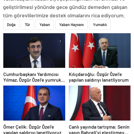
geliştirilmesi yönünde gece gündüz demeden çalışan
tüm görevlilerimize destek olmalarını rica ediyorum.
Doğa
Tür
Yaban
Yaban Hayvanı
Yumaklı
Cumhurbaşkanı Yardımcısı
Kılıçdaroğlu: Özgür Özel’e
Yılmaz, Özgür Özel’e yumruklu
yapılan saldırıyı lanetliyorum
saldırıyı kınadı
Ömer Çelik: Özgür Özel’e
Canlı yayında tartışma: Senin
yapılan saldırıyı lanetliyoruz
yaşın Bahçeli’yi eleştirmeye