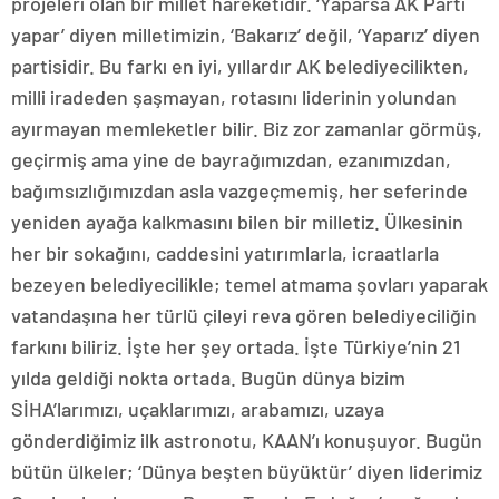
projeleri olan bir millet hareketidir. ‘Yaparsa AK Parti
yapar’ diyen milletimizin, ‘Bakarız’ değil, ‘Yaparız’ diyen
partisidir. Bu farkı en iyi, yıllardır AK belediyecilikten,
milli iradeden şaşmayan, rotasını liderinin yolundan
ayırmayan memleketler bilir. Biz zor zamanlar görmüş,
geçirmiş ama yine de bayrağımızdan, ezanımızdan,
bağımsızlığımızdan asla vazgeçmemiş, her seferinde
yeniden ayağa kalkmasını bilen bir milletiz. Ülkesinin
her bir sokağını, caddesini yatırımlarla, icraatlarla
bezeyen belediyecilikle; temel atmama şovları yaparak
vatandaşına her türlü çileyi reva gören belediyeciliğin
farkını biliriz. İşte her şey ortada. İşte Türkiye’nin 21
yılda geldiği nokta ortada. Bugün dünya bizim
SİHA’larımızı, uçaklarımızı, arabamızı, uzaya
gönderdiğimiz ilk astronotu, KAAN’ı konuşuyor. Bugün
bütün ülkeler; ‘Dünya beşten büyüktür’ diyen liderimiz