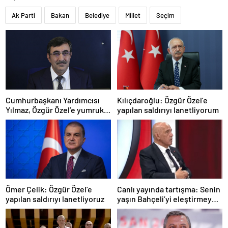
Ak Parti
Bakan
Belediye
Millet
Seçim
Cumhurbaşkanı Yardımcısı
Kılıçdaroğlu: Özgür Özel’e
Yılmaz, Özgür Özel’e yumruklu
yapılan saldırıyı lanetliyorum
saldırıyı kınadı
Ömer Çelik: Özgür Özel’e
Canlı yayında tartışma: Senin
yapılan saldırıyı lanetliyoruz
yaşın Bahçeli’yi eleştirmeye
yetmez