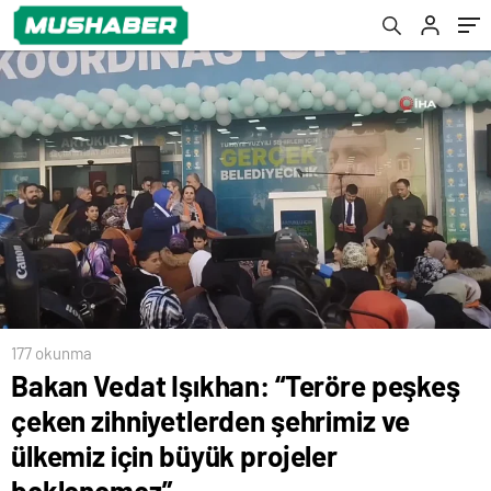
büyük projeler beklenemez”
177 okunma
Bakan Vedat Işıkhan: “Teröre peşkeş
çeken zihniyetlerden şehrimiz ve
ülkemiz için büyük projeler
beklenemez”