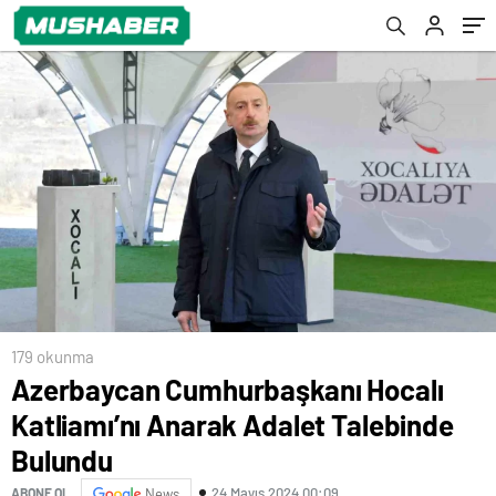
179 okunma
Azerbaycan Cumhurbaşkanı Hocalı
Katliamı’nı Anarak Adalet Talebinde
Bulundu
24 Mayıs 2024 00:09
ABONE OL
News