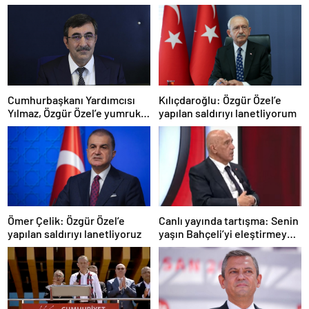
Cumhurbaşkanı Yardımcısı
Kılıçdaroğlu: Özgür Özel’e
Yılmaz, Özgür Özel’e yumruklu
yapılan saldırıyı lanetliyorum
saldırıyı kınadı
Ömer Çelik: Özgür Özel’e
Canlı yayında tartışma: Senin
yapılan saldırıyı lanetliyoruz
yaşın Bahçeli’yi eleştirmeye
yetmez