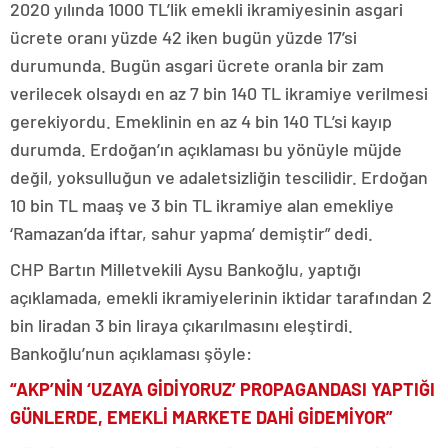
2020 yılında 1000 TL’lik emekli ikramiyesinin asgari
ücrete oranı yüzde 42 iken bugün yüzde 17’si
durumunda. Bugün asgari ücrete oranla bir zam
verilecek olsaydı en az 7 bin 140 TL ikramiye verilmesi
gerekiyordu. Emeklinin en az 4 bin 140 TL’si kayıp
durumda. Erdoğan’ın açıklaması bu yönüyle müjde
değil, yoksulluğun ve adaletsizliğin tescilidir. Erdoğan
10 bin TL maaş ve 3 bin TL ikramiye alan emekliye
‘Ramazan’da iftar, sahur yapma’ demiştir” dedi.
CHP Bartın Milletvekili Aysu Bankoğlu, yaptığı
açıklamada, emekli ikramiyelerinin iktidar tarafından 2
bin liradan 3 bin liraya çıkarılmasını eleştirdi.
Bankoğlu’nun açıklaması şöyle:
“AKP’NİN ‘UZAYA GİDİYORUZ’ PROPAGANDASI YAPTIĞI
GÜNLERDE, EMEKLİ MARKETE DAHİ GİDEMİYOR”