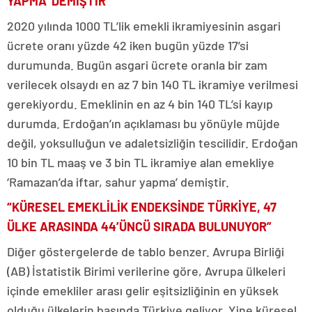
YAPMA’ DEMİŞTİR”
2020 yılında 1000 TL’lik emekli ikramiyesinin asgari
ücrete oranı yüzde 42 iken bugün yüzde 17’si
durumunda. Bugün asgari ücrete oranla bir zam
verilecek olsaydı en az 7 bin 140 TL ikramiye verilmesi
gerekiyordu. Emeklinin en az 4 bin 140 TL’si kayıp
durumda. Erdoğan’ın açıklaması bu yönüyle müjde
değil, yoksulluğun ve adaletsizliğin tescilidir. Erdoğan
10 bin TL maaş ve 3 bin TL ikramiye alan emekliye
‘Ramazan’da iftar, sahur yapma’ demiştir.
“KÜRESEL EMEKLİLİK ENDEKSİNDE TÜRKİYE, 47
ÜLKE ARASINDA 44’ÜNCÜ SIRADA BULUNUYOR”
Diğer göstergelerde de tablo benzer. Avrupa Birliği
(AB) İstatistik Birimi verilerine göre, Avrupa ülkeleri
içinde emekliler arası gelir eşitsizliğinin en yüksek
olduğu ülkelerin başında Türkiye geliyor. Yine küresel