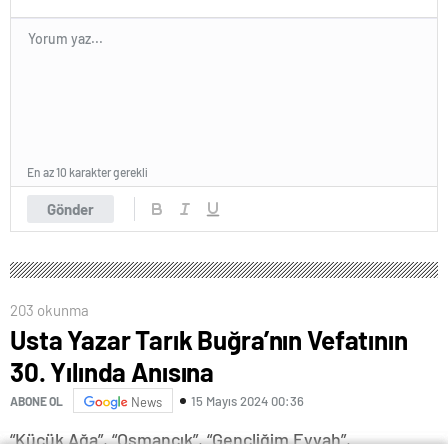
En az 10 karakter gerekli
Gönder
203 okunma
Usta Yazar Tarık Buğra’nın Vefatının
30. Yılında Anısına
15 Mayıs 2024 00:36
ABONE OL
News
“Küçük Ağa”, “Osmancık”, “Gençliğim Eyvah”,