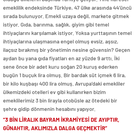
emeklilik endeksinde Türkiye, 47 ülke arasında 44’üncü
sırada bulunuyor. Emekli uzaya değil, markete gitmek
istiyor. Gıda, barınma, sağlık, giyim gibi temel
ihtiyaçlarını karşılamak istiyor. Yoksa yurttaşının temel
ihtiyaçlarına ulaşmasına engel olmuş evsiz, aşsız,
ilaçsız bırakmış bir yönetimin nesine güvensin? Geçen
aydan bu yana gıda fiyatları en az yüzde 9 arttı. İki
sene önce bir adet kuru soğan 20 kuruş ederken
bugün 1 buçuk lira olmuş. Bir bardak süt içmek 6 lira,
bir kilo kuşbaşı 400 lira olmuş. Avrupa’daki emekliler
ülkemizdeki otelleri ev gibi kullanırken bizim
emeklilerimiz 3 bin lirayla otobüsle az ötedeki bir
şehre gidip dönmenin hesabını yapıyor.
“3 BİN LİRALIK BAYRAM İKRAMİYESİ DE AYIPTIR,
GÜNAHTIR, AKLIMIZLA DALGA GEÇMEKTİR”