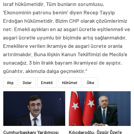
israf hükümetidir. Tüm bunların sorumlusu,
‘Ekonominin patronu benim’ diyen Recep Tayyip
Erdoğan hükümetidir. Bizim CHP olarak çözümlerimiz
net: Emekli aylıkları en az asgari ücretle eşitlenmeli ve
asgari ücretle uyumlu bir biçimde artış sağlanmalıdır.
Emeklilere verilen ikramiye de asgari ücrete oranla
artırılmalıdır. Buna ilişkin Kanun Teklifimizi de Meclis’e
sunacağız. 3 bin liralık bayram ikramiyesi de ayıptır,
günahtır, aklımızla dalga geçmektir.”
Akp
Dolar
Emekli
Hükümet
Ülke
Cumhurbaşkanı Yardımcısı
Kılıçdaroğlu: Özgür Özel’e