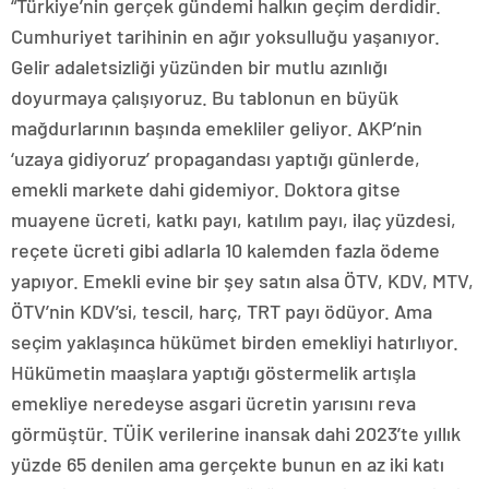
“Türkiye’nin gerçek gündemi halkın geçim derdidir.
Cumhuriyet tarihinin en ağır yoksulluğu yaşanıyor.
Gelir adaletsizliği yüzünden bir mutlu azınlığı
doyurmaya çalışıyoruz. Bu tablonun en büyük
mağdurlarının başında emekliler geliyor. AKP’nin
‘uzaya gidiyoruz’ propagandası yaptığı günlerde,
emekli markete dahi gidemiyor. Doktora gitse
muayene ücreti, katkı payı, katılım payı, ilaç yüzdesi,
reçete ücreti gibi adlarla 10 kalemden fazla ödeme
yapıyor. Emekli evine bir şey satın alsa ÖTV, KDV, MTV,
ÖTV’nin KDV’si, tescil, harç, TRT payı ödüyor. Ama
seçim yaklaşınca hükümet birden emekliyi hatırlıyor.
Hükümetin maaşlara yaptığı göstermelik artışla
emekliye neredeyse asgari ücretin yarısını reva
görmüştür. TÜİK verilerine inansak dahi 2023’te yıllık
yüzde 65 denilen ama gerçekte bunun en az iki katı