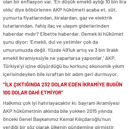
olan bir enflasyon var. ‘En düşük emekli aylığı 10 bin lira
oldu’ diye böbürlenen AKP hükümeti acaba et, süt,
yumurta fiyatlarından, kiralardan, gaz ve elektrik
tutarlarından, fahiş ilaç ve ulaşım giderlerinden
haberdar mıdır? Elbette haberdar. Demek ki hükümet
şunu diyor; ‘Emekli, dul ve yetimler çok da
umurumuzda değil. Yüzde 49’luk artış ve 3 bin liralık
emekli ikramiyesiyle ne yaparlarsa yapsınlar.’ AKP,
Türkiye’yi içine düşürdüğü bu korkunç ekonomik yıkım
içerisindeyken bile israftan bir adım geri durmuyor.
“İLK ÇIKTIĞINDA 232 DOLAR EDEN İKRAMİYE BUGÜN
100 DOLAR DAHİ ETMİYOR”
Halkımız çok iyi hatırlayacaktır ki; bayram ikramiyesi
AKP hükümetinin aklında bile yokken 2015 yılında
önceki Genel Başkanımız Kemal Kılıçdaroğlu’nun
verdiği bir söz olarak ülkenin gündemine girmiştir.