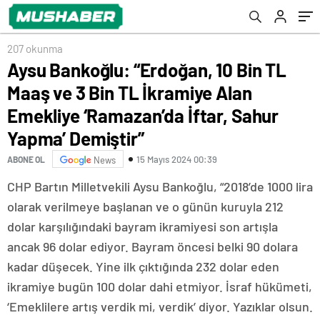
İftar, Sahur Yapma’ Demiştir”
207 okunma
Aysu Bankoğlu: “Erdoğan, 10 Bin TL
Maaş ve 3 Bin TL İkramiye Alan
Emekliye ‘Ramazan’da İftar, Sahur
Yapma’ Demiştir”
15 Mayıs 2024 00:39
ABONE OL
News
CHP Bartın Milletvekili Aysu Bankoğlu, “2018’de 1000 lira
olarak verilmeye başlanan ve o günün kuruyla 212
dolar karşılığındaki bayram ikramiyesi son artışla
ancak 96 dolar ediyor. Bayram öncesi belki 90 dolara
kadar düşecek. Yine ilk çıktığında 232 dolar eden
ikramiye bugün 100 dolar dahi etmiyor. İsraf hükümeti,
‘Emeklilere artış verdik mi, verdik’ diyor. Yazıklar olsun.