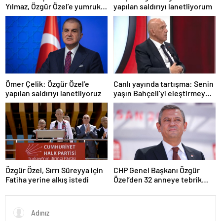
Yılmaz, Özgür Özel’e yumruklu
yapılan saldırıyı lanetliyorum
saldırıyı kınadı
Ömer Çelik: Özgür Özel’e
Canlı yayında tartışma: Senin
yapılan saldırıyı lanetliyoruz
yaşın Bahçeli’yi eleştirmeye
yetmez
Özgür Özel, Sırrı Süreyya için
CHP Genel Başkanı Özgür
Fatiha yerine alkış istedi
Özel’den 32 anneye tebrik
telefonu