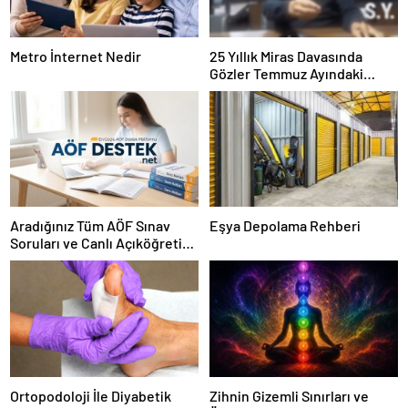
Metro İnternet Nedir
25 Yıllık Miras Davasında
Gözler Temmuz Ayındaki
Karar Duruşmasına Çevrildi
Aradığınız Tüm AÖF Sınav
Eşya Depolama Rehberi
Soruları ve Canlı Açıköğretim
Forumu Burada
Ortopodoloji İle Diyabetik
Zihnin Gizemli Sınırları ve