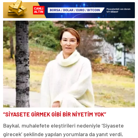
“SİYASETE GİRMEK GİBİ BİR NİYETİM YOK”
Baykal, muhalefete eleştirileri nedeniyle ‘Siyasete
girecek’ şeklinde yapılan yorumlara da yanıt verdi,