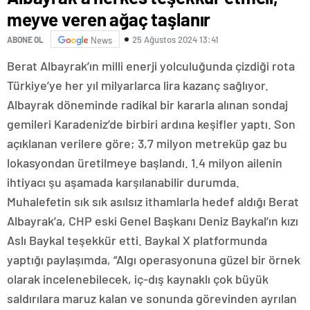
meyve veren ağaç taşlanır
25 Ağustos 2024 13:41
ABONE OL
News
Berat Albayrak’ın milli enerji yolculuğunda çizdiği rota
Türkiye’ye her yıl milyarlarca lira kazanç sağlıyor.
Albayrak döneminde radikal bir kararla alınan sondaj
gemileri Karadeniz’de birbiri ardına keşifler yaptı. Son
açıklanan verilere göre; 3,7 milyon metreküp gaz bu
lokasyondan üretilmeye başlandı. 1.4 milyon ailenin
ihtiyacı şu aşamada karşılanabilir durumda.
Muhalefetin sık sık asılsız ithamlarla hedef aldığı Berat
Albayrak’a, CHP eski Genel Başkanı Deniz Baykal’ın kızı
Aslı Baykal teşekkür etti. Baykal X platformunda
yaptığı paylaşımda, “Algı operasyonuna güzel bir örnek
olarak incelenebilecek, iç-dış kaynaklı çok büyük
saldırılara maruz kalan ve sonunda görevinden ayrılan