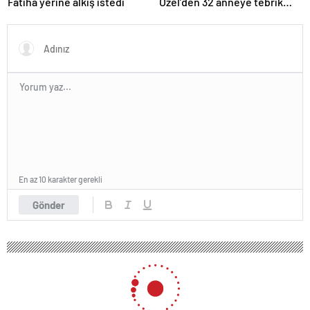
Fatiha yerine alkış istedi
Özel’den 32 anneye tebrik
telefonu
En az 10 karakter gerekli
Gönder