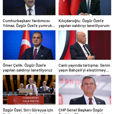
Cumhurbaşkanı Yardımcısı
Kılıçdaroğlu: Özgür Özel’e
Yılmaz, Özgür Özel’e yumruklu
yapılan saldırıyı lanetliyorum
saldırıyı kınadı
Ömer Çelik: Özgür Özel’e
Canlı yayında tartışma: Senin
yapılan saldırıyı lanetliyoruz
yaşın Bahçeli’yi eleştirmeye
yetmez
Özgür Özel, Sırrı Süreyya için
CHP Genel Başkanı Özgür