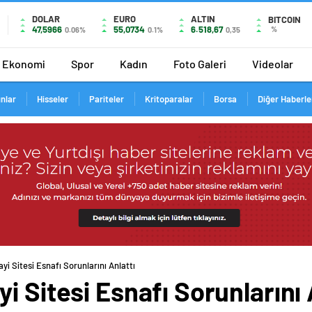
DOLAR
EURO
ALTIN
BITCOIN
47,5966
55,0734
6.518,67
%
0.06%
0.1%
0,35
Ekonomi
Spor
Kadın
Foto Galeri
Videolar
ınlar
Hisseler
Pariteler
Kritoparalar
Borsa
Diğer Haberle
i Sitesi Esnafı Sorunlarını Anlattı
i Sitesi Esnafı Sorunlarını 