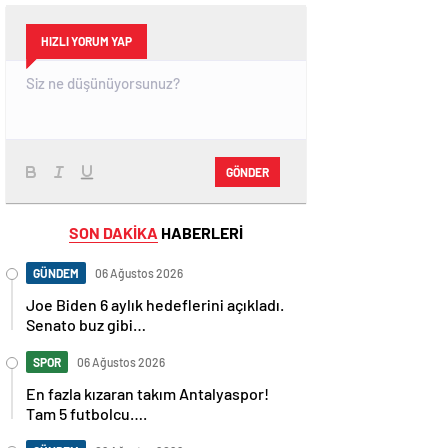
HIZLI YORUM YAP
GÖNDER
SON DAKİKA
HABERLERİ
GÜNDEM
06 Ağustos 2026
Joe Biden 6 aylık hedeflerini açıkladı.
Senato buz gibi…
SPOR
06 Ağustos 2026
En fazla kızaran takım Antalyaspor!
Tam 5 futbolcu….