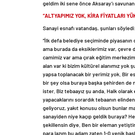
geldim iki sene önce Aksaray’ı savunan 
“ALTYAPIMIZ YOK, KİRA FİYATLARI YÜ
Sanayi esnafı vatandaş, şunları söyledi
“İlk defa belediye seçiminde piyasanı
ama burada da eksiklerimiz var, çevre 
camimiz var ama çırak eğitim merkezimiz
alan var ki bizim kültürel alanımız yok 
yapsa toplanacak bir yerimiz yok. Bir es
bir şey olsa buraya başka şehirden de 
ister. Biz tebaayız şu anda. Halk olarak
yapacaklarını sorardık tebaanın elinde
geliyoruz, yakıt konusu olsun bunlar mal
sanayiden niye kaçıp geldik buraya? H
şekillensin diye. Ben bir eleman yetiş
para lazım bu adam zaten 1-0 yenik başl