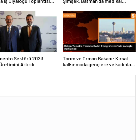
a İş Diyaloğu Toplantısı
Şimşek, Batman’da medikal
eştirildi
malzeme üretimi yapacak bir
fabrikanın açılışını gerçekleştirdi
imento Sektörü 2023
Tarım ve Orman Bakanı: Kırsal
Üretimini Artırdı
kalkınmada gençlere ve kadınlara
pozitif ayrımcılık yapıyoruz