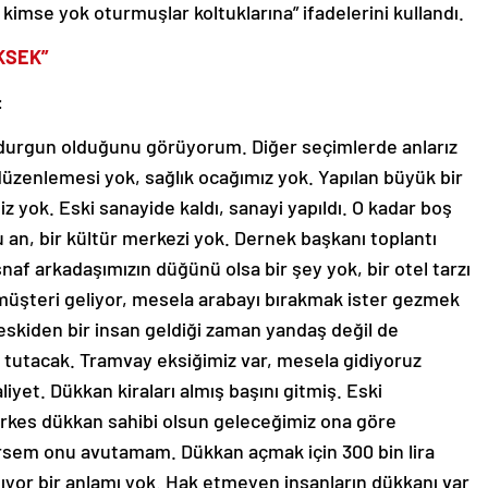
kimse yok oturmuşlar koltuklarına” ifadelerini kullandı.
KSEK”
:
n durgun olduğunu görüyorum. Diğer seçimlerde anlarız
düzenlemesi yok, sağlık ocağımız yok. Yapılan büyük bir
 yok. Eski sanayide kaldı, sanayi yapıldı. O kadar boş
şu an, bir kültür merkezi yok. Dernek başkanı toplantı
naf arkadaşımızın düğünü olsa bir şey yok, bir otel tarzı
müşteri geliyor, mesela arabayı bırakmak ister gezmek
 eskiden bir insan geldiği zaman yandaş değil de
n tutacak. Tramvay eksiğimiz var, mesela gidiyoruz
iyet. Dükkan kiraları almış başını gitmiş. Eski
erkes dükkan sahibi olsun geleceğimiz ona göre
tirsem onu avutamam. Dükkan açmak için 300 bin lira
ıyor bir anlamı yok. Hak etmeyen insanların dükkanı var