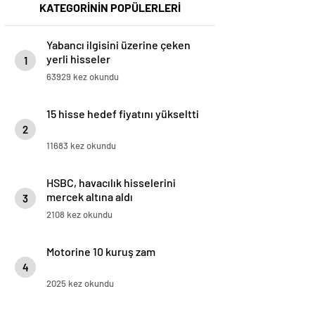
KATEGORİNİN POPÜLERLERİ
Yabancı ilgisini üzerine çeken
yerli hisseler
1
63929 kez okundu
15 hisse hedef fiyatını yükseltti
2
11683 kez okundu
HSBC, havacılık hisselerini
mercek altına aldı
3
2108 kez okundu
Motorine 10 kuruş zam
4
2025 kez okundu