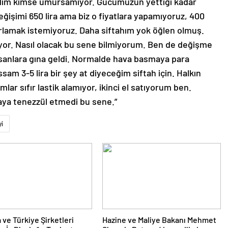
dim kimse umursamıyor. Gücümüzün yettiği kadar
ğişimi 650 lira ama biz o fiyatlara yapamıyoruz, 400
zorlamak istemiyoruz. Daha siftahım yok öğlen olmuş.
or. Nasıl olacak bu sene bilmiyorum. Ben de değişme
insanlara gına geldi. Normalde hava basmaya para
am 3-5 lira bir şey at diyeceğim siftah için. Halkın
 sıfır lastik alamıyor, ikinci el satıyorum ben.
maya tenezzül etmedi bu sene.”
i
 ve Türkiye Şirketleri
Hazine ve Maliye Bakanı Mehmet