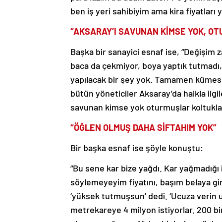
ben iş yeri sahibiyim ama kira fiyatları
“AKSARAY’I SAVUNAN KİMSE YOK, O
Başka bir sanayici esnaf ise, “Değişim zam
baca da çekmiyor, boya yaptık tutmadı, 
yapılacak bir şey yok. Tamamen kümes ş
bütün yöneticiler Aksaray’da halkla ilg
savunan kimse yok oturmuşlar koltukları
“ÖĞLEN OLMUŞ DAHA SİFTAHIM YOK”
Bir başka esnaf ise şöyle konuştu:
“Bu sene kar bize yağdı. Kar yağmadığı iç
söylemeyeyim fiyatını, başım belaya g
‘yüksek tutmuşsun’ dedi. ‘Ucuza verin u
metrekareye 4 milyon istiyorlar. 200 bi