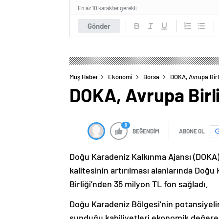
En az 10 karakter gerekli
Gönder
Muş Haber
Ekonomi
Borsa
DOKA, Avrupa Birl
DOKA, Avrupa Birli
0
BEĞENDİM
ABONE OL
Doğu Karadeniz Kalkınma Ajansı (DOKA),
kalitesinin artırılması alanlarında Doğ
Birliği’nden 35 milyon TL fon sağladı.
Doğu Karadeniz Bölgesi’nin potansiyelin
sunduğu kabiliyetleri ekonomik değere 