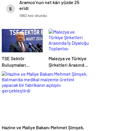
Aramco’nun net kârı yüzde 25
eridi
5
1962 kez okundu
TSE Sektör
Malezya ve Türkiye
Buluşmaları
Şirketleri Arasında
Toplantısı
İş Diyaloğu
Erzurum’da
Toplantısı
Gerçekleştirildi
Gerçekleştirildi
Hazine ve Maliye Bakanı Mehmet Şimşek,