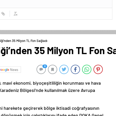
iği’nden 35 Milyon TL Fon Sağladı
ği’nden 35 Milyon TL Fon S
0
News
 mavi ekonomi, biyoçeşitliliğin korunması ve hava
u Karadeniz Bölgesi’nde kullanılmak üzere Avrupa
i harekete geçirerek bölge iktisadi coğrafyasının
dönüşmek için çalıştıklarını ifade eden DOKA Genel