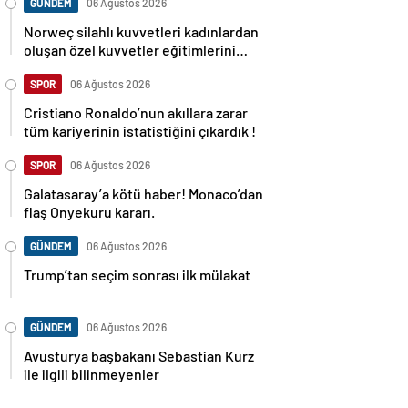
GÜNDEM
06 Ağustos 2026
Norweç silahlı kuvvetleri kadınlardan
oluşan özel kuvvetler eğitimlerini
başlattı.
SPOR
06 Ağustos 2026
Cristiano Ronaldo’nun akıllara zarar
tüm kariyerinin istatistiğini çıkardık !
SPOR
06 Ağustos 2026
Galatasaray’a kötü haber! Monaco’dan
flaş Onyekuru kararı.
GÜNDEM
06 Ağustos 2026
Trump’tan seçim sonrası ilk mülakat
GÜNDEM
06 Ağustos 2026
Avusturya başbakanı Sebastian Kurz
ile ilgili bilinmeyenler