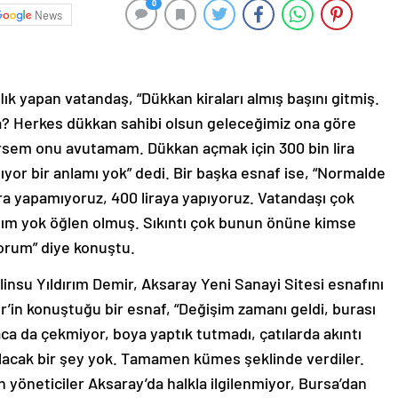
0
News
ık yapan vatandaş, “Dükkan kiraları almış başını gitmiş.
a? Herkes dükkan sahibi olsun geleceğimiz ona göre
tirsem onu avutamam. Dükkan açmak için 300 bin lira
ıyor bir anlamı yok” dedi. Bir başka esnaf ise, “Normalde
lara yapamıyoruz, 400 liraya yapıyoruz. Vatandaşı çok
hım yok öğlen olmuş. Sıkıntı çok bunun önüne kimse
orum” diye konuştu.
nsu Yıldırım Demir, Aksaray Yeni Sanayi Sitesi esnafını
ir’in konuştuğu bir esnaf, “Değişim zamanı geldi, burası
 baca da çekmiyor, boya yaptık tutmadı, çatılarda akıntı
pılacak bir şey yok. Tamamen kümes şeklinde verdiler.
 yöneticiler Aksaray’da halkla ilgilenmiyor, Bursa’dan