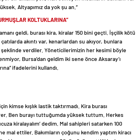
 yüksek. Altyapımız da yok şu an.”
TURMUŞLAR KOLTUKLARINA”
anı geldi, burası kira, kiralar 150 bini geçti. İşçilik kötü
çatılarda akıntı var, kenarlardan su akıyor, bunlara
eklinde verdiler. Yöneticilerimizin her kesimi böyle
ilenmiyor, Bursa’dan geldim iki sene önce Aksaray’ı
na” ifadelerini kullandı.
in kimse kışlık lastik taktırmadı. Kira burası
irer. Ben burayı tuttuğumda yüksek tuttum. Herkes
cuza kiralayalım’ dedim. Mal sahipleri satarken 100
ne mal ettiler. Bakımların çoğunu kendim yaptım kiracı