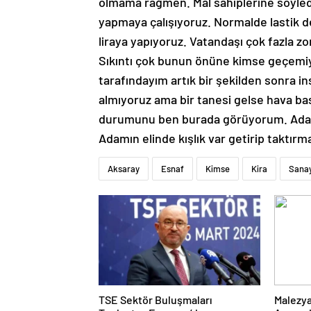
olmama rağmen. Mal sahiplerine söyle
yapmaya çalışıyoruz. Normalde lastik de
liraya yapıyoruz. Vatandaşı çok fazla 
Sıkıntı çok bunun önüne kimse geçemiy
tarafındayım artık bir şekilden sonra 
almıyoruz ama bir tanesi gelse hava bass
durumunu ben burada görüyorum. Adamlar
Adamın elinde kışlık var getirip taktır
Aksaray
Esnaf
Kimse
Kira
Sanay
TSE Sektör Buluşmaları
Malezya