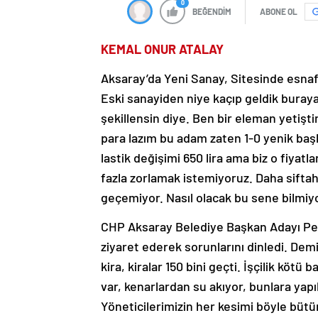
0
BEĞENDİM
ABONE OL
KEMAL ONUR ATALAY
Aksaray’da Yeni Sanay, Sitesinde esnafl
Eski sanayiden niye kaçıp geldik buray
şekillensin diye. Ben bir eleman yetiş
para lazım bu adam zaten 1-0 yenik başl
lastik değişimi 650 lira ama biz o fiyat
fazla zorlamak istemiyoruz. Daha sifta
geçemiyor. Nasıl olacak bu sene bilmiy
CHP Aksaray Belediye Başkan Adayı Peli
ziyaret ederek sorunlarını dinledi. Dem
kira, kiralar 150 bini geçti. İşçilik kötü
var, kenarlardan su akıyor, bunlara ya
Yöneticilerimizin her kesimi böyle bütün