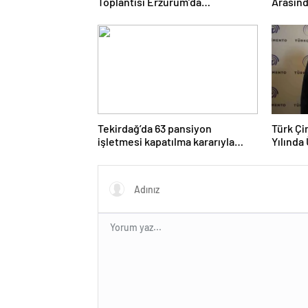
Toplantısı Erzurum’da
Arasınd
Gerçekleştirildi
Gerçekl
Tekirdağ’da 63 pansiyon
Türk Ç
işletmesi kapatılma kararıyla
Yılında 
karşı karşıya