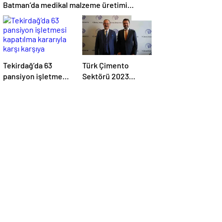
Batman’da medikal malzeme üretimi
yapacak bir fabrikanın açılışını
gerçekleştirdi
Tekirdağ’da 63
Türk Çimento
pansiyon işletmesi
Sektörü 2023
kapatılma kararıyla
Yılında Üretimini
karşı karşıya
Artırdı