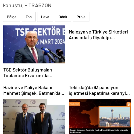
konuştu. – TRABZON
Bölge
Fon
Hava
Odak
Proje
Malezya ve Türkiye Şirketleri
Arasında İş Diyaloğu
Toplantısı Gerçekleştirildi
TSE Sektör Buluşmaları
Toplantısı Erzurum’da
Gerçekleştirildi
Hazine ve Maliye Bakanı
Tekirdağ’da 63 pansiyon
Mehmet Şimşek, Batman’da
işletmesi kapatılma kararıyla
medikal malzeme üretimi
karşı karşıya
yapacak bir fabrikanın
açılışını gerçekleştirdi