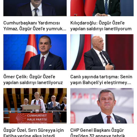
Cumhurbaşkanı Yardımcısı
Kılıçdaroğlu: Özgür Özel’e
Yılmaz, Özgür Özel’e yumruklu
yapılan saldırıyı lanetliyorum
saldırıyı kınadı
Ömer Çelik: Özgür Özel’e
Canlı yayında tartışma: Senin
yapılan saldırıyı lanetliyoruz
yaşın Bahçeli’yi eleştirmeye
yetmez
Özgür Özel, Sırrı Süreyya için
CHP Genel Başkanı Özgür
Fatiha yerine alkış istedi
Özel’den 32 anneye tebrik