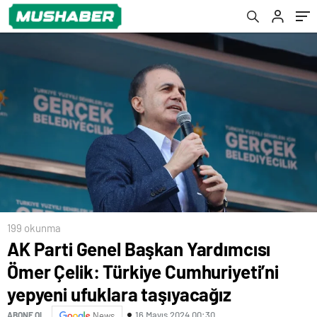
ufuklara taşıyacağız
199 okunma
AK Parti Genel Başkan Yardımcısı
Ömer Çelik: Türkiye Cumhuriyeti’ni
yepyeni ufuklara taşıyacağız
16 Mayıs 2024 00:30
ABONE OL
News