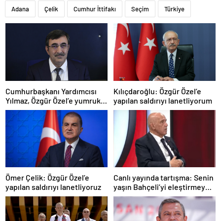
Adana
Çelik
Cumhur İttifakı
Seçim
Türkiye
Cumhurbaşkanı Yardımcısı
Kılıçdaroğlu: Özgür Özel’e
Yılmaz, Özgür Özel’e yumruklu
yapılan saldırıyı lanetliyorum
saldırıyı kınadı
Ömer Çelik: Özgür Özel’e
Canlı yayında tartışma: Senin
yapılan saldırıyı lanetliyoruz
yaşın Bahçeli’yi eleştirmeye
yetmez