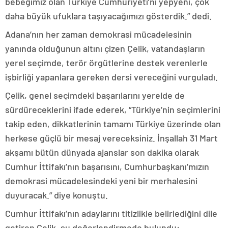
bebeğimiz olan Türkiye Cumhuriyeti’ni yepyeni, çok
daha büyük ufuklara taşıyacağımızı gösterdik.” dedi.
Adana’nın her zaman demokrasi mücadelesinin
yanında olduğunun altını çizen Çelik, vatandaşların
yerel seçimde, terör örgütlerine destek verenlerle
işbirliği yapanlara gereken dersi vereceğini vurguladı.
Çelik, genel seçimdeki başarılarını yerelde de
sürdüreceklerini ifade ederek, “Türkiye’nin seçimlerini
takip eden, dikkatlerinin tamamı Türkiye üzerinde olan
herkese güçlü bir mesaj vereceksiniz. İnşallah 31 Mart
akşamı bütün dünyada ajanslar son dakika olarak
Cumhur İttifakı’nın başarısını, Cumhurbaşkanı’mızın
demokrasi mücadelesindeki yeni bir merhalesini
duyuracak.” diye konuştu.
Cumhur İttifakı’nın adaylarını titizlikle belirlediğini dile
getiren Çelik, şu değerlendirmede bulundu: