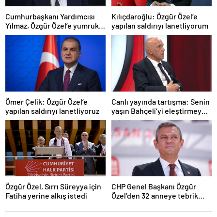
Cumhurbaşkanı Yardımcısı
Kılıçdaroğlu: Özgür Özel’e
Yılmaz, Özgür Özel’e yumruklu
yapılan saldırıyı lanetliyorum
saldırıyı kınadı
Ömer Çelik: Özgür Özel’e
Canlı yayında tartışma: Senin
yapılan saldırıyı lanetliyoruz
yaşın Bahçeli’yi eleştirmeye
yetmez
Özgür Özel, Sırrı Süreyya için
CHP Genel Başkanı Özgür
Fatiha yerine alkış istedi
Özel’den 32 anneye tebrik
telefonu