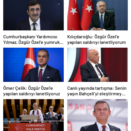
Cumhurbaşkanı Yardımcısı
Kılıçdaroğlu: Özgür Özel’e
Yılmaz, Özgür Özel’e yumruklu
yapılan saldırıyı lanetliyorum
saldırıyı kınadı
Ömer Çelik: Özgür Özel’e
Canlı yayında tartışma: Senin
yapılan saldırıyı lanetliyoruz
yaşın Bahçeli’yi eleştirmeye
yetmez