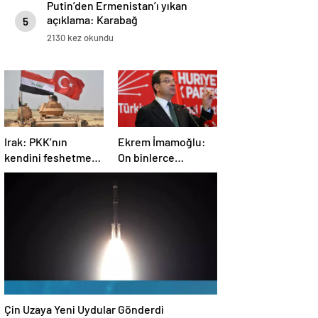
Putin’den Ermenistan’ı yıkan
açıklama: Karabağ
5
Azerbaycan’ın ayrılmaz bir
2130 kez okundu
parçasıdır!
Irak: PKK’nın
Ekrem İmamoğlu:
kendini feshetme
On binlerce
kararını
vatandaşımızın
memnuniyetle
hayatına mal olan
karşılıyoruz
dönemin
kapanmasına çok
sevindim
Çin Uzaya Yeni Uydular Gönderdi