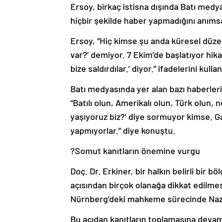
Ersoy, birkaç istisna dışında Batı medyasın
hiçbir şekilde haber yapmadığını anımsa
Ersoy, “Hiç kimse şu anda küresel düzeyde
var?’ demiyor. 7 Ekim’de başlatıyor hik
bize saldırdılar.’ diyor.” ifadelerini kullan
Batı medyasında yer alan bazı haberler
“Batılı olun, Amerikalı olun, Türk olun, 
yaşıyoruz biz?’ diye sormuyor kimse. Ga
yapmıyorlar.” diye konuştu.
?Somut kanıtların önemine vurgu
Doç. Dr. Erkiner, bir halkın belirli bir
açısından birçok olanağa dikkat edilme
Nürnberg’deki mahkeme sürecinde Naziler
Bu açıdan kanıtların toplamasına devam 