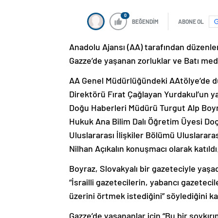
0
BEĞENDİM
ABONE OL
Anadolu Ajansı (AA) tarafından düzenlen
Gazze’de yaşanan zorluklar ve Batı medy
AA Genel Müdürlüğündeki AAtölye’de 
Direktörü Fırat Çağlayan Yurdakul’un y
Doğu Haberleri Müdürü Turgut Alp Boyra
Hukuk Ana Bilim Dalı Öğretim Üyesi Doç
Uluslararası İlişkiler Bölümü Uluslararas
Nilhan Açıkalın konuşmacı olarak katıldı
Boyraz, Slovakyalı bir gazeteciyle yaşa
“İsrailli gazetecilerin, yabancı gazetecile
üzerini örtmek istediğini” söylediğini ka
Gazze’de yaşananlar için “Bu bir soykırımd