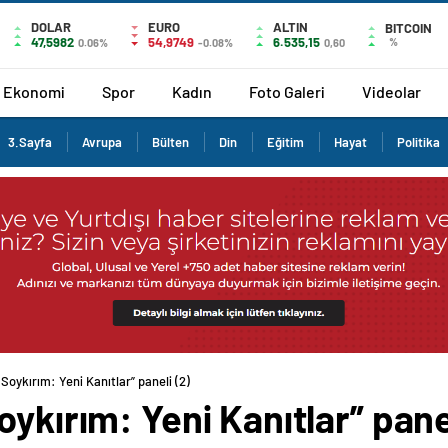
DOLAR
EURO
ALTIN
BITCOIN
47,5982
54,9749
6.535,15
%
0.06%
-0.08%
0,60
Ekonomi
Spor
Kadın
Foto Galeri
Videolar
3.Sayfa
Avrupa
Bülten
Din
Eğitim
Hayat
Politika
 Soykırım: Yeni Kanıtlar” paneli (2)
ykırım: Yeni Kanıtlar” panel