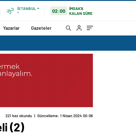
İMSAK'A
İSTANBUL
02:00
KALAN SÜRE
°
Yazarlar
Gazeteler
221 kez okundu
|
Güncelleme: 1 Nisan 2024 00:06
i (2)