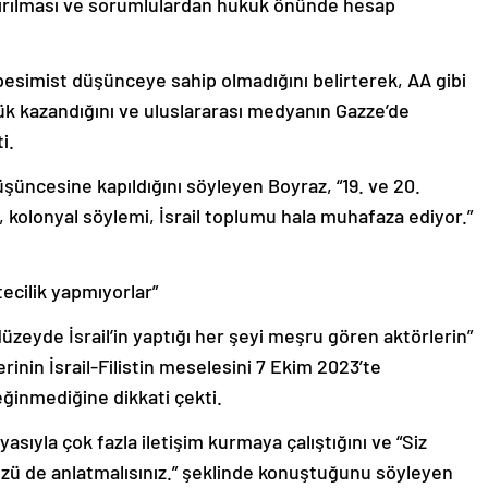
aştırılması ve sorumlulardan hukuk önünde hesap
imist düşünceye sahip olmadığını belirterek, AA gibi
lük kazandığını ve uluslararası medyanın Gazze’de
i.
düşüncesine kapıldığını söyleyen Boyraz, “19. ve 20.
, kolonyal söylemi, İsrail toplumu hala muhafaza ediyor.”
ecilik yapmıyorlar”
zeyde İsrail’in yaptığı her şeyi meşru gören aktörlerin”
elerinin İsrail-Filistin meselesini 7 Ekim 2023’te
değinmediğine dikkati çekti.
yasıyla çok fazla iletişim kurmaya çalıştığını ve “Siz
zü de anlatmalısınız.” şeklinde konuştuğunu söyleyen