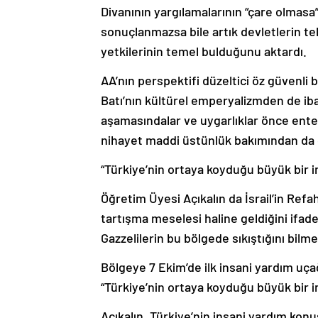
Divanının yargılamalarının “çare olmas
sonuçlanmazsa bile artık devletlerin tek
yetkilerinin temel bulduğunu aktardı.
AA’nın perspektifi düzeltici öz güvenli b
Batı’nın kültürel emperyalizmden de iba
aşamasındalar ve uygarlıklar önce entel
nihayet maddi üstünlük bakımından da 
“Türkiye’nin ortaya koyduğu büyük bir i
Öğretim Üyesi Açıkalın da İsrail’in Refah
tartışma meselesi haline geldiğini ifa
Gazzelilerin bu bölgede sıkıştığını bilme
Bölgeye 7 Ekim’de ilk insani yardım uça
“Türkiye’nin ortaya koyduğu büyük bir i
Açıkalın, Türkiye’nin insani yardım kon