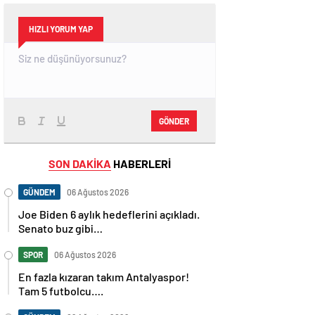
HIZLI YORUM YAP
GÖNDER
SON DAKİKA
HABERLERİ
GÜNDEM
06 Ağustos 2026
Joe Biden 6 aylık hedeflerini açıkladı.
Senato buz gibi…
SPOR
06 Ağustos 2026
En fazla kızaran takım Antalyaspor!
Tam 5 futbolcu….