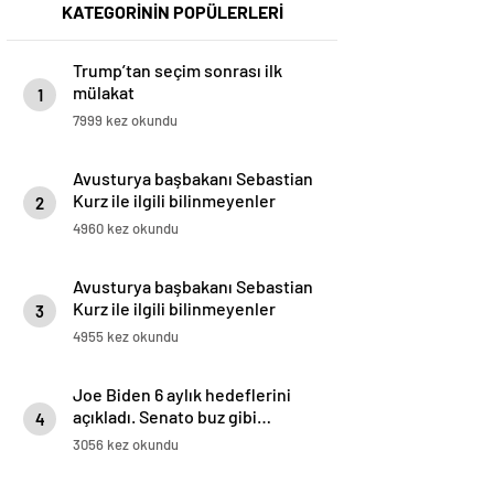
KATEGORİNİN POPÜLERLERİ
Trump’tan seçim sonrası ilk
mülakat
1
7999 kez okundu
Avusturya başbakanı Sebastian
Kurz ile ilgili bilinmeyenler
2
4960 kez okundu
Avusturya başbakanı Sebastian
Kurz ile ilgili bilinmeyenler
3
4955 kez okundu
Joe Biden 6 aylık hedeflerini
açıkladı. Senato buz gibi…
4
3056 kez okundu