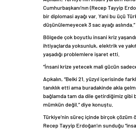
Cumhurbaşkanı’nın (Recep Tayyip Erdoğ
bir diplomasi ayağı var. Yani bu üçü Tü
düşünülemeyecek 3 sac ayağı aslında.” i
Bölgede çok boyutlu insani kriz yaşandı
ihtiyaçlarda yoksunluk, elektrik ve yakıt
yaşadığı problemlere işaret etti.
“İnsani krize yetecek mali gücün sad
Açıkalın, “Belki 21. yüzyıl içerisinde fa
tanıklık etti ama buradakinde akla g
bağlamda tam da dile getirdiğimiz gibi b
mümkün değil.” diye konuştu.
Türkiye’nin süreç içinde birçok çözüm 
Recep Tayyip Erdoğan’ın sunduğu “insan