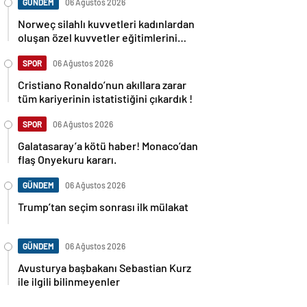
GÜNDEM
06 Ağustos 2026
Norweç silahlı kuvvetleri kadınlardan
oluşan özel kuvvetler eğitimlerini
başlattı.
SPOR
06 Ağustos 2026
Cristiano Ronaldo’nun akıllara zarar
tüm kariyerinin istatistiğini çıkardık !
SPOR
06 Ağustos 2026
Galatasaray’a kötü haber! Monaco’dan
flaş Onyekuru kararı.
GÜNDEM
06 Ağustos 2026
Trump’tan seçim sonrası ilk mülakat
GÜNDEM
06 Ağustos 2026
Avusturya başbakanı Sebastian Kurz
ile ilgili bilinmeyenler