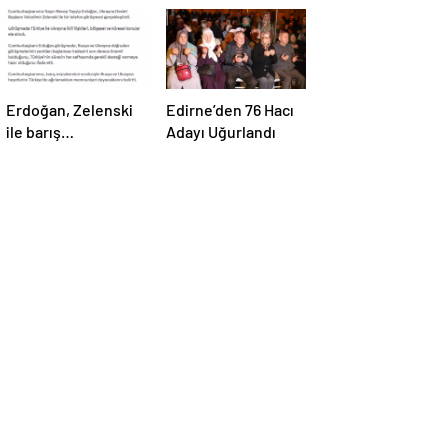
Erdoğan, Zelenski
Edirne’den 76 Hacı
ile barış
Adayı Uğurlandı
müzakereleri
hakkında görüştü