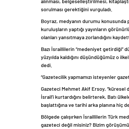
alınması, belgeselleştirilmesi, kitapl
sorulması gerektiğini vurguladı.
Boyraz, medyanın durumu konusunda pes
kuruluşların yaptığı yayınların görünür
olanları yansıtmaya zorlandığını kaydett
Bazı İsraillilerin “medeniyet getirdiği” 
yüzyılda kaldığını düşündüğümüz o ilkel
dedi.
“Gazetecilik yapmamızı isteyenler gazet
Gazeteci Mehmet Akif Ersoy, “küresel dü
İsrail’i kurtardığını belirterek, Batı ülk
başlattığına ve tarihi arka planına hiç 
Bölgede çalışırken İsraillilerin Türk med
gazeteci değil misiniz? Bizim görüşümü