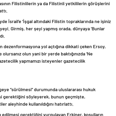
ın Filistinlilerin ya da Filistinli yetkililerin görüşlerini
ttı.
 İsrail’e ‘İşgal altındaki Filistin topraklarında ne işiniz
ayeyi. Girmiş, her şeyi yapmış orada, dünyaya ‘Bunlar
dı.
in dezenformasyona yol açtığına dikkati çeken Ersoy,
ne olursanız olun yani bir yerde baktığınızda ‘Ne
zetecilik yapmamızı isteyenler gazetecilik
 bölgeye “sürülmesi” durumunda uluslararası hukuk
si gerektiğini söyleyerek, bunun geçmişte,
 aleyhinde kullanıldığını hatırlattı.
edilmesi gerektiğini vurgulayan Erkiner, koşulların