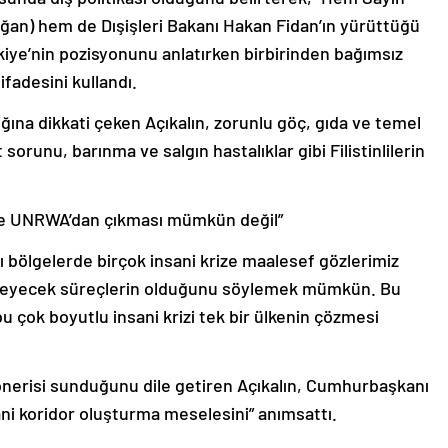
an) hem de Dışişleri Bakanı Hakan Fidan’ın yürüttüğü
rkiye’nin pozisyonunu anlatırken birbirinden bağımsız
fadesini kullandı.
ğına dikkati çeken Açıkalın, zorunlu göç, gıda ve temel
 sorunu, barınma ve salgın hastalıklar gibi Filistinlilerin
ece UNRWA’dan çıkması mümkün değil”
rklı bölgelerde birçok insani krize maalesef gözlerimiz
elmeyecek süreçlerin olduğunu söylemek mümkün. Bu
u çok boyutlu insani krizi tek bir ülkenin çözmesi
önerisi sunduğunu dile getiren Açıkalın, Cumhurbaşkanı
i koridor oluşturma meselesini” anımsattı.