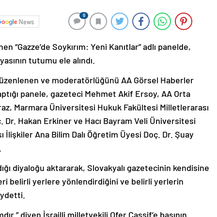
0
News
en “Gazze’de Soykırım: Yeni Kanıtlar” adlı panelde,
asının tutumu ele alındı.
düzenlenen ve moderatörlüğünü AA Görsel Haberler
aptığı panele, gazeteci Mehmet Akif Ersoy, AA Orta
z, Marmara Üniversitesi Hukuk Fakültesi Milletlerarası
. Dr. Hakan Erkiner ve Hacı Bayram Veli Üniversitesi
ı İlişkiler Ana Bilim Dalı Öğretim Üyesi Doç. Dr. Şuay
.
dığı diyaloğu aktararak, Slovakyalı gazetecinin kendisine
ri belirli yerlere yönlendirdiğini ve belirli yerlerin
ydetti.
ır.” diyen İsrailli milletvekili Ofer Cassif’e basının