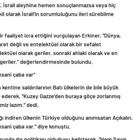
a”, İsrail aleyhine hemen sonuçlanmazsa veya hiç
il olarak İsrail’in sorumluluğunu ileri sürebilme
ir faaliyet icra ettiğini vurgulayan Erkiner, “Dünya,
ret değil ve entelektüel olarak bir sefalet
ektüel olarak geriler, sonraki ahlaki olarak ve en
geriler.” değerlendirmesinde bulundu.
nsani çaba var”
 kentine saldırılarının Batı ülkelerin de bile büyük
de ederek, “Kuzey Gazze’den buraya göçe zorlanmış
miz lazım.” dedi.
ğı indiren ülkenin Türkiye olduğunu anımsatan Açıkalın,
nsani çaba var.” diye konuştu.
usunda dış politikası olduğunu belirterek, “Hem Sayın