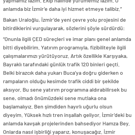
yapmamız lazım. Ekip halinde yürümemiz lazım. O
anlamda biz İzmir’e daha iyi hizmet etmeye talibiz.”
Bakan Uraloğlu, İzmir’de yeni çevre yolu projesini de
bitirdiklerini vurgulayarak, sözlerini şöyle sürdürdü:
“Onunla ilgili ÇED süreçleri ve imar planı genel anlamda
bitti diyebilirim. Yatırım programıyla, fizibiliteyle ilgili
çalışmalarımızı yürütüyoruz. Artık özellikle Karşıyaka,
Bayraklı tarafındaki günlük trafik 120 binleri geçti.
Belki birazcık daha yukarı Buca’ya doğru giderken o
rampaların olduğu kesimde trafik ciddi bir şekilde
aksıyor. Bu sene yatırım programına aldırabilirsek bu
sene, olmadı önümüzdeki sene mutlaka ona
başlamalıyız. Ben şimdiden hayırlı uğurlu olsun
diyeyim. Yüksek hızlı tren inşallah geliyor. İzmir’deki bu
anlamda kavşak projelerinden bahsediyor Hamza Bey.
Onlarda nasıl işbirliği yaparız, konuşacağız. İzmir