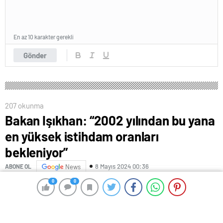
En az 10 karakter gerekli
Gönder
207 okunma
Bakan Işıkhan: “2002 yılından bu yana
en yüksek istihdam oranları
bekleniyor”
8 Mayıs 2024 00:36
ABONE OL
News
0
0
0
0
Bakan Işıkhan: “2002 yılından bu yana en yüksek
istihdam oranları bekleniyor”
Bakan Işıkhan Manisa’da “İş-Pozitif” Kadın İstihdamı