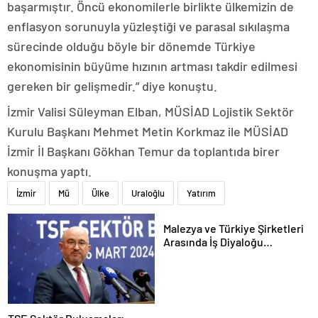
başarmıştır. Öncü ekonomilerle birlikte ülkemizin de
enflasyon sorunuyla yüzleştiği ve parasal sıkılaşma
sürecinde olduğu böyle bir dönemde Türkiye
ekonomisinin büyüme hızının artması takdir edilmesi
gereken bir gelişmedir.” diye konuştu.
İzmir Valisi Süleyman Elban, MÜSİAD Lojistik Sektör
Kurulu Başkanı Mehmet Metin Korkmaz ile MÜSİAD
İzmir İl Başkanı Gökhan Temur da toplantıda birer
konuşma yaptı.
İzmir
Mü
Ülke
Uraloğlu
Yatırım
Malezya ve Türkiye Şirketleri
Arasında İş Diyaloğu
Toplantısı Gerçekleştirildi