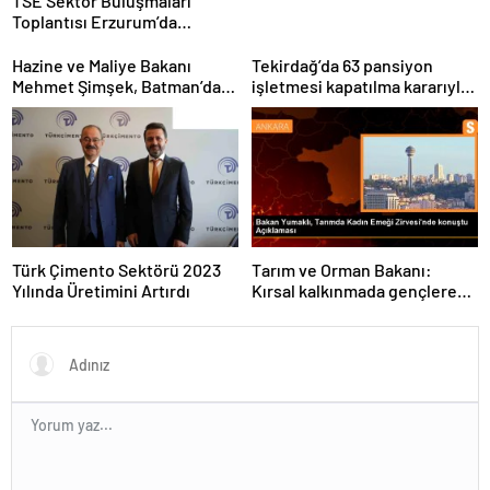
TSE Sektör Buluşmaları
Toplantısı Erzurum’da
Gerçekleştirildi
Hazine ve Maliye Bakanı
Tekirdağ’da 63 pansiyon
Mehmet Şimşek, Batman’da
işletmesi kapatılma kararıyla
medikal malzeme üretimi
karşı karşıya
yapacak bir fabrikanın
açılışını gerçekleştirdi
Türk Çimento Sektörü 2023
Tarım ve Orman Bakanı:
Yılında Üretimini Artırdı
Kırsal kalkınmada gençlere
ve kadınlara pozitif ayrımcılık
yapıyoruz