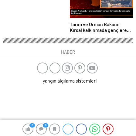
Tarım ve Orman Bakanı:
Kırsal kalkınmada gençlere
ve kadınlara pozitif ayrımcılık
yapıyoruz
HABER
yangın algılama sistemleri
0
0
0
0