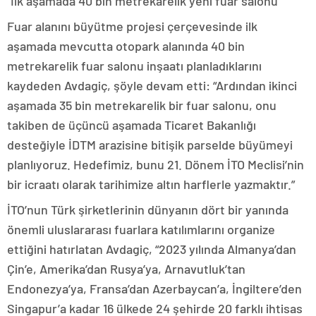
“İlk aşamada 40 bin metrekarelik yeni fuar salonu”
Fuar alanını büyütme projesi çerçevesinde ilk
aşamada mevcutta otopark alanında 40 bin
metrekarelik fuar salonu inşaatı planladıklarını
kaydeden Avdagiç, şöyle devam etti: “Ardından ikinci
aşamada 35 bin metrekarelik bir fuar salonu, onu
takiben de üçüncü aşamada Ticaret Bakanlığı
desteğiyle İDTM arazisine bitişik parselde büyümeyi
planlıyoruz. Hedefimiz, bunu 21. Dönem İTO Meclisi’nin
bir icraatı olarak tarihimize altın harflerle yazmaktır.”
İTO’nun Türk şirketlerinin dünyanın dört bir yanında
önemli uluslararası fuarlara katılımlarını organize
ettiğini hatırlatan Avdagiç, “2023 yılında Almanya’dan
Çin’e, Amerika’dan Rusya’ya, Arnavutluk’tan
Endonezya’ya, Fransa’dan Azerbaycan’a, İngiltere’den
Singapur’a kadar 16 ülkede 24 şehirde 20 farklı ihtisas