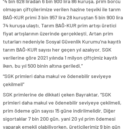
“4 bin 628 liradan 6 bin 900 lira 86 kuruşa, prim borcu
olmayan çiftçilerimize verilen hazine teşviki ile tarım
BAĞ-KUR primi 3 bin 957 lira 28 kuruştan 5 bin 900 lira
74 kuruşa ulaştı. Tarım BAĞ-KUR prim artışı üretici
fiyat artışlarının üzerinde gerçekleşti. Artan prim
tutarları nedeniyle Sosyal Güvenlik Kurumu’na kayıtlı
tarım BAĞ-KUR sayısı her geçen yıl azalıyor. SGK
verilerine göre 2021 yılında 1 milyon çiftçimiz kayıtlı
iken, bu yıl 500 binin altına geriledi.”
“SGK primleri daha makul ve ödenebilir seviyeye
çekilmeli”
SGK primlerine de dikkati çeken Bayraktar, “SGK
primleri daha makul ve ödenebilir seviyeye çekilmeli,
prim ödeme gün sayısı 15 güne indirilmelidir. Diğer
sigortalılar 7 bin 200 gün, yani 20 yıl prim ödemesi
yaparak emekli olabiliyorken, üreticilerimiz 9 bin gün