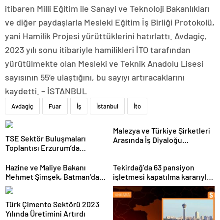
itibaren Milli Eğitim ile Sanayi ve Teknoloji Bakanlıkları
ve diğer paydaşlarla Mesleki Eğitim İş Birliği Protokolü,
yani Hamilik Projesi yürüttüklerini hatırlattı. Avdagiç,
2023 yılı sonu itibariyle hamilikleri İTO tarafından
yürütülmekte olan Mesleki ve Teknik Anadolu Lisesi
sayısının 55’e ulaştığını, bu sayıyı artıracaklarını
kaydetti. – İSTANBUL
Avdagiç
Fuar
İş
İstanbul
İto
Malezya ve Türkiye Şirketleri
TSE Sektör Buluşmaları
Arasında İş Diyaloğu
Toplantısı Erzurum’da
Toplantısı Gerçekleştirildi
Gerçekleştirildi
Hazine ve Maliye Bakanı
Tekirdağ’da 63 pansiyon
Mehmet Şimşek, Batman’da
işletmesi kapatılma kararıyla
medikal malzeme üretimi
karşı karşıya
yapacak bir fabrikanın
Türk Çimento Sektörü 2023
açılışını gerçekleştirdi
Yılında Üretimini Artırdı