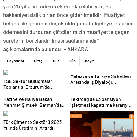
yani 25 yıl prim ödeyerek emekli olabiliyor. Bu
hakkaniyetsizlik bir an önce giderilmelidir. Muafiyet
belgesi ile gelirinin düşük olduğunu belgeleyerek prim
ödemesini durduran çiftçilerimizin muafiyette geçen
sürelerin borçlandırılması sağlanmalıdır”
açıklamalarında bulundu. – ANKARA
Bayraktar
Çiftçi
Çks
Gün
Kayıt
Malezya ve Türkiye Şirketleri
TSE Sektör Buluşmaları
Arasında İş Diyaloğu
Toplantısı Erzurum’da
Toplantısı Gerçekleştirildi
Gerçekleştirildi
Hazine ve Maliye Bakanı
Tekirdağ’da 63 pansiyon
Mehmet Şimşek, Batman’da
işletmesi kapatılma kararıyla
medikal malzeme üretimi
karşı karşıya
yapacak bir fabrikanın
Türk Çimento Sektörü 2023
açılışını gerçekleştirdi
Yılında Üretimini Artırdı