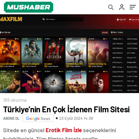
169 okunma
Türkiye’nin En Çok İzlenen Film Sitesi
23 Eylül 2024 14:38
ABONE OL
News
Sitede en güncel
Erotik Film İzle
seçeneklerini
bulabilirsiniz. Tüm filmler özenle seçilip