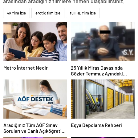
arasından aradığınız filmlere hemen ulaşabilirsiniz.
4k film izle
erotik film izle
full HD film izle
Metro İnternet Nedir
25 Yıllık Miras Davasında
Gözler Temmuz Ayındaki
Karar Duruşmasına Çevrildi
Aradığınız Tüm AÖF Sınav
Eşya Depolama Rehberi
Soruları ve Canlı Açıköğretim
Forumu Burada