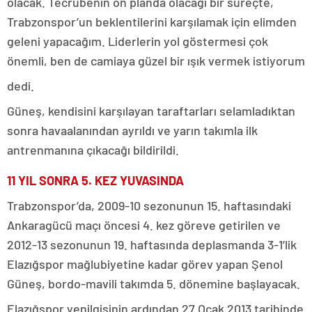
olacak. Tecrübenin ön planda olacağı bir süreçte,
Trabzonspor’un beklentilerini karşılamak için elimden
geleni yapacağım. Liderlerin yol göstermesi çok
önemli, ben de camiaya güzel bir ışık vermek istiyorum
dedi.
Güneş, kendisini karşılayan taraftarları selamladıktan
sonra havaalanından ayrıldı ve yarın takımla ilk
antrenmanına çıkacağı bildirildi.
11 YIL SONRA 5. KEZ YUVASINDA
Trabzonspor’da, 2009-10 sezonunun 15. haftasındaki
Ankaragücü maçı öncesi 4. kez göreve getirilen ve
2012-13 sezonunun 19. haftasında deplasmanda 3-1’lik
Elazığspor mağlubiyetine kadar görev yapan Şenol
Güneş, bordo-mavili takımda 5. dönemine başlayacak.
Elazığspor yenilgisinin ardından 27 Ocak 2013 tarihinde