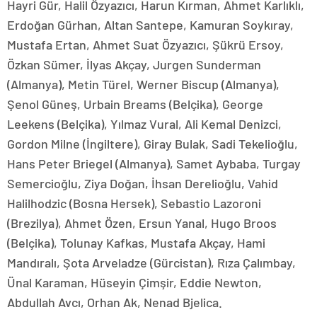
Hayri Gür, Halil Özyazıcı, Harun Kırman, Ahmet Karlıklı,
Erdoğan Gürhan, Altan Santepe, Kamuran Soykıray,
Mustafa Ertan, Ahmet Suat Özyazıcı, Şükrü Ersoy,
Özkan Sümer, İlyas Akçay, Jurgen Sunderman
(Almanya), Metin Türel, Werner Biscup (Almanya),
Şenol Güneş, Urbain Breams (Belçika), George
Leekens (Belçika), Yılmaz Vural, Ali Kemal Denizci,
Gordon Milne (İngiltere), Giray Bulak, Sadi Tekelioğlu,
Hans Peter Briegel (Almanya), Samet Aybaba, Turgay
Semercioğlu, Ziya Doğan, İhsan Derelioğlu, Vahid
Halilhodzic (Bosna Hersek), Sebastio Lazoroni
(Brezilya), Ahmet Özen, Ersun Yanal, Hugo Broos
(Belçika), Tolunay Kafkas, Mustafa Akçay, Hami
Mandıralı, Şota Arveladze (Gürcistan), Rıza Çalımbay,
Ünal Karaman, Hüseyin Çimşir, Eddie Newton,
Abdullah Avcı, Orhan Ak, Nenad Bjelica.