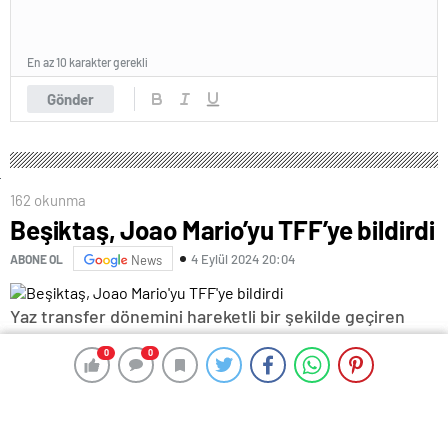
En az 10 karakter gerekli
Gönder
162 okunma
Beşiktaş, Joao Mario’yu TFF’ye bildirdi
4 Eylül 2024 20:04
ABONE OL
News
Yaz transfer dönemini hareketli bir şekilde geçiren
Beşiktaş, son hamlesini hücum bölgesine yaptı.
0
0
0
0
Giovanni van Bronckhorst’un çalıştırdığı siyah-
beyazlılar, 8. transferi Joao Mario oldu.
Beşiktaş; Gabriel Paulista, Rafa Silva, Ciro Immobile,