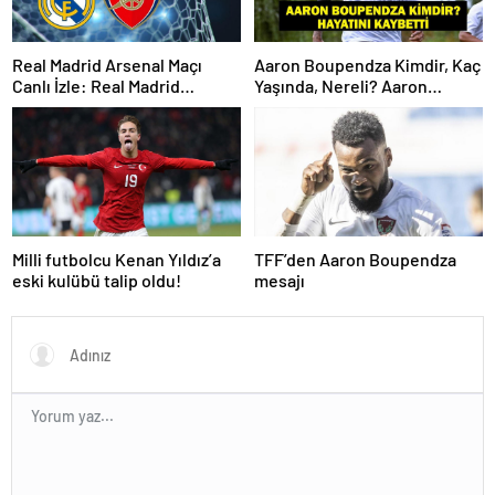
Real Madrid Arsenal Maçı
Aaron Boupendza Kimdir, Kaç
Canlı İzle: Real Madrid
Yaşında, Nereli? Aaron
Arsenal Maçı Hangi Kanalda?
Boupendza neden öldü?
Real Madrid Arsenal Maçı Ne
Süper Lig’in eski gol kralı
Zaman, Saat Kaçta? İşte Maç
hayatını kaybetti!
Kadrosu
Milli futbolcu Kenan Yıldız’a
TFF’den Aaron Boupendza
eski kulübü talip oldu!
mesajı