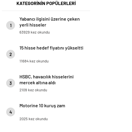
KATEGORİNİN POPÜLERLERİ
Yabancı ilgisini üzerine çeken
yerli hisseler
1
63929 kez okundu
15 hisse hedef fiyatını yükseltti
2
11684 kez okundu
HSBC, havacılık hisselerini
mercek altına aldı
3
2109 kez okundu
Motorine 10 kuruş zam
4
2025 kez okundu