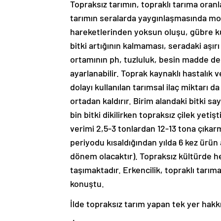
Topraksız tarımın, topraklı tarıma ora
tarımın seralarda yaygınlaşmasında m
hareketlerinden yoksun oluşu, gübre ku
bitki artığının kalmaması, seradaki aşırı
ortamının ph, tuzluluk, besin madde den
ayarlanabilir. Toprak kaynaklı hastalık 
dolayı kullanılan tarımsal ilaç miktarı 
ortadan kaldırır. Birim alandaki bitki sayıs
bin bitki dikilirken topraksız çilek yeti
verimi 2,5-3 tonlardan 12-13 tona çıkarm
periyodu kısaldığından yılda 6 kez ürün 
dönem olacaktır). Topraksız kültürde h
taşımaktadır. Erkencilik, topraklı tarım
konuştu.
İlde topraksız tarım yapan tek yer hakk