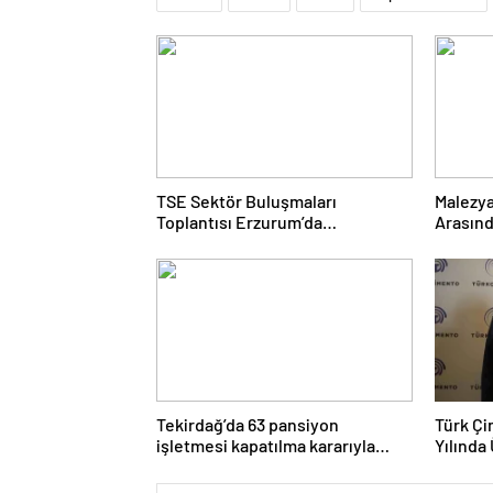
TSE Sektör Buluşmaları
Malezya
Toplantısı Erzurum’da
Arasınd
Gerçekleştirildi
Gerçekl
Tekirdağ’da 63 pansiyon
Türk Ç
işletmesi kapatılma kararıyla
Yılında 
karşı karşıya