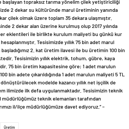
 başlayan topraksız tarıma yönelim çilek yetiştiriciliği
limizde 2 dekar su kültüründe marul üretiminin yanında
kar çilek olmak üzere toplam 35 dekara ulaşmıştır.
inde 2 dekar alan üzerine kurulmuş olup 2017 yılında
er eklentileri ile birlikte kurulum maliyeti bu günkü kur
hesaplanmıştır. Tesisimizde yıllık 75 bin adet marul
aşladığımız 2. kat üretim ilavesi ile bu üretimin 100 bin
edir. Tesisimizin yıllık elektrik, tohum, gübre, kaya
TL’dir. 75 bin üretim kapasitesine göre; 1 adet marulun
100 bin adete çıkarıldığında 1 adet marulun maliyeti 5 TL
 dönüştürülecek modelde kazancı yıllık net işçilik de
em ilimizde ilk defa uygulanmaktadır. Tesisimizin teknik
 il müdürlüğümüz teknik elemanları tarafından
rımızı il/ilçe müdürlüğümüze davet ediyoruz.” –
Üretim