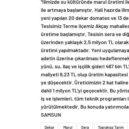
“İlimizde su kültüründe marul üretimi ile
ile artmaya başlamıştır. Hali hazırda i
yeni yapılan 20 dekar domates ve 13 de
Tesisimiz Terme ilçemiz Akçay mahalles
üretime başlamıştır. Tesisin sera ve diğ
üzerinden yaklaşık 2,5 milyon TL olarak 
üretimi yapılmaktadır. Yeni uygulamaya b
adetin üzerine çıkarılması hedeflenmekt
yünü, su, ilaç ve işçilik gideri 467 bin 
maliyeti 6,23 TL olup üretim kapasitesi 
ye düşecektir. Üreticimizin 2 kat haline
dahil 1 milyon TL’yi geçecektir. Bu yönt
iş ve işlemleri, tüm teknik programları
yürütülmektedir. Bu konuda yatırımcıla
SAMSUN
Dekar
Marul
Sera
Topraksız Tarım