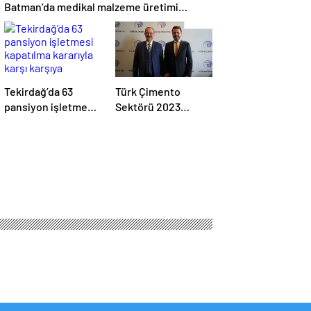
Batman’da medikal malzeme üretimi
yapacak bir fabrikanın açılışını
gerçekleştirdi
Tekirdağ’da 63
Türk Çimento
pansiyon işletmesi
Sektörü 2023
kapatılma kararıyla
Yılında Üretimini
karşı karşıya
Artırdı