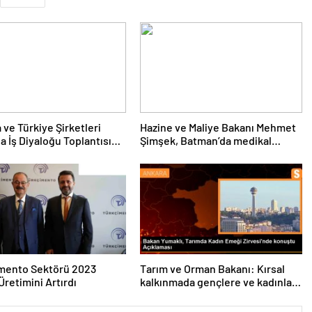
 ve Türkiye Şirketleri
Hazine ve Maliye Bakanı Mehmet
a İş Diyaloğu Toplantısı
Şimşek, Batman’da medikal
eştirildi
malzeme üretimi yapacak bir
fabrikanın açılışını gerçekleştirdi
imento Sektörü 2023
Tarım ve Orman Bakanı: Kırsal
Üretimini Artırdı
kalkınmada gençlere ve kadınlara
pozitif ayrımcılık yapıyoruz