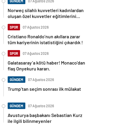
GÜNDEM
07 Ağustos 2026
Norweç silahlı kuvvetleri kadınlardan
oluşan özel kuvvetler eğitimlerini
başlattı.
SPOR
07 Ağustos 2026
Cristiano Ronaldo’nun akıllara zarar
tüm kariyerinin istatistiğini çıkardık !
SPOR
07 Ağustos 2026
Galatasaray’a kötü haber! Monaco’dan
flaş Onyekuru kararı.
GÜNDEM
07 Ağustos 2026
Trump’tan seçim sonrası ilk mülakat
GÜNDEM
07 Ağustos 2026
Avusturya başbakanı Sebastian Kurz
ile ilgili bilinmeyenler