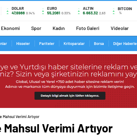
DOLAR
EURO
ALTIN
BITCOIN
47,6988
55,2081
6.663,32
%
0.14%
0.33%
2,63
Ekonomi
Spor
Kadın
Foto Galeri
Videolar
ınlar
Hisseler
Pariteler
Kritoparalar
Borsa
Diğer Haberle
le Mahsul Verimi Artıyor
e Mahsul Verimi Artıyor