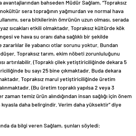
nla avantajlarından bahseden Müdür Sağlam, “Topraksız
onokültür sera toprağının yağmurdan ve normal hava
llanımı, sera bitkilerinin ömrünün uzun olması, serada
 yaz sıcakları etkili olmaktadır. Topraksız kültürde kök
gesi ve hava su oranı daha sağlıklı bir şekilde
ve zararlılar ile yabancı otlar sorunu yoktur. Bundan
da düşer. Topraksız tarım, ekim nöbeti zorunluluğunu
ı artırılabilir. (Topraklı çilek yetiştiriciliğinde dekara 5
ştiriciliğinde bu sayı 25 bine çıkmaktadır. Buda dekara
aktadır. Topraksız marul yetiştiriciliğinde üretim
alınmaktadır. (Bu üretim topraklı yapılsa 2 veya 3
er zaman temiz ürün alındığından insan sağlığı için önem
a kıyasla daha belirgindir. Verim daha yüksektir” diye
ında da bilgi veren Sağlam, şunları söyledi: