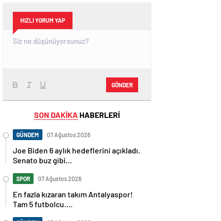
HIZLI YORUM YAP
GÖNDER
SON DAKİKA
HABERLERİ
GÜNDEM
07 Ağustos 2026
Joe Biden 6 aylık hedeflerini açıkladı.
Senato buz gibi…
SPOR
07 Ağustos 2026
En fazla kızaran takım Antalyaspor!
Tam 5 futbolcu….