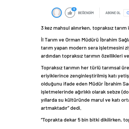
0
BEĞENDİM
ABONE OL
3 kez mahsul alınırken, topraksız tarım i
İl Tarım ve Orman Müdürü İbrahim Sağl
tarım yapan modern sera işletmesini zi
ardından topraksız tarımın özellikleri 
Topraksız tarımın her türlü tarımsal ür
eriyiklerince zenginleştirilmiş katı yet
olduğunu ifade eden Müdür İbrahim Sağ
işletmelerinde ağırlıklı olarak sebze (d
yıllarda su kültüründe marul ve katı or
artmaktadır” dedi.
“Toprakta dekar 5 bin bitki dikilirken, top