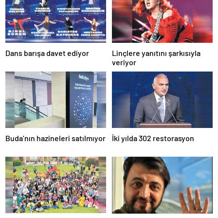
Dans barışa davet ediyor
Linçlere yanıtını şarkısıyla
veriyor
Buda’nın hazineleri satılmıyor
İki yılda 302 restorasyon