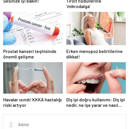
Sesinize iyi bakın!
Tiroit nodüllerine
‘mikrodalga’
Prostat kanseri teşhisinde
Erken menopoz belirtilerine
önemli gelişme
dikkat!
Havalar ısındı! KKKA hastalığı
Diş ipi doğru kullanımı: Diş ipi
riski artıyor
nedir, ne işe yarar ve nasıl
kullanılır?