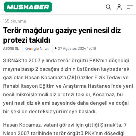
165 okunma
Terör mağduru gaziye yeni nesil diz
protezi takıldı
27 Ağustos 2024 15:16
ABONE OL
News
ŞIRNAK’ta 2007 yılında terör örgütü PKK’nın döşediği
mayına basıp 2 bacağını dizinin üstünden kaybederek
gazi olan Hasan Kocamaz’a (38) Gaziler Fizik Tedavi ve
Rehabilitasyon Eğitim ve Araştırma Hastanesi’nde yeni
nesil mikroişlemcili diz protezi takıldı. Kocamaz, bu
yeni nesil diz eklemi sayesinde daha dengeli ve doğal
bir şekilde desteksiz yürümeye başladı.
Hasan Kocamaz, vatani görevi için gittiği Şırnak’ta, 7
Nisan 2007 tarihinde terör örgütü PKK’nın döşediği