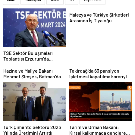
Malezya ve Türkiye Şirketleri
Arasında İş Diyaloğu
Toplantısı Gerçekleştirildi
TSE Sektör Buluşmaları
Toplantısı Erzurum’da
Gerçekleştirildi
Hazine ve Maliye Bakanı
Tekirdağ’da 63 pansiyon
Mehmet Şimşek, Batman’da
işletmesi kapatılma kararıyla
medikal malzeme üretimi
karşı karşıya
yapacak bir fabrikanın
açılışını gerçekleştirdi
Türk Çimento Sektörü 2023
Tarım ve Orman Bakanı:
Yılında Üretimini Artırdı
Kırsal kalkınmada gençlere