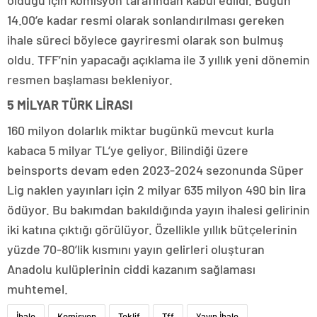
olduğu için komisyon tarafından kabul edildi. Bugün
14.00’e kadar resmi olarak sonlandırılması gereken
ihale süreci böylece gayriresmi olarak son bulmuş
oldu. TFF’nin yapacağı açıklama ile 3 yıllık yeni dönemin
resmen başlaması bekleniyor.
5 MİLYAR TÜRK LİRASI
160 milyon dolarlık miktar bugünkü mevcut kurla
kabaca 5 milyar TL’ye geliyor. Bilindiği üzere
beinsports devam eden 2023-2024 sezonunda Süper
Lig naklen yayınları için 2 milyar 635 milyon 490 bin lira
ödüyor. Bu bakımdan bakıldığında yayın ihalesi gelirinin
iki katına çıktığı görülüyor. Özellikle yıllık bütçelerinin
yüzde 70-80’lik kısmını yayın gelirleri oluşturan
Anadolu kulüplerinin ciddi kazanım sağlaması
muhtemel.
İhale
Komisyon
Teklif
Tff
Yayın İhale