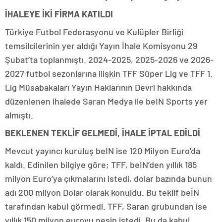
İHALEYE İKİ FİRMA KATILDI
Türkiye Futbol Federasyonu ve Kulüpler Birliği
temsilcilerinin yer aldığı Yayın İhale Komisyonu 29
Şubat’ta toplanmıştı. 2024-2025, 2025-2026 ve 2026-
2027 futbol sezonlarına ilişkin TFF Süper Lig ve TFF 1.
Lig Müsabakaları Yayın Haklarının Devri hakkında
düzenlenen ihalede Saran Medya ile beIN Sports yer
almıştı.
BEKLENEN TEKLİF GELMEDİ, İHALE İPTAL EDİLDİ
Mevcut yayıncı kuruluş beIN ise 120 Milyon Euro’da
kaldı. Edinilen bilgiye göre; TFF, beIN’den yıllık 185
milyon Euro’ya çıkmalarını istedi, dolar bazında bunun
adı 200 milyon Dolar olarak konuldu. Bu teklif beİN
tarafından kabul görmedi. TFF, Saran grubundan ise
yıllık 150 milyon euroyu peşin istedi. Bu da kabul