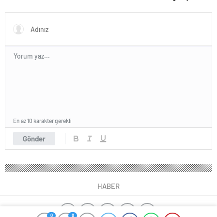
ve kadınlara pozitif ayrımcılık
yapıyoruz
En az 10 karakter gerekli
Gönder
HABER
0
0