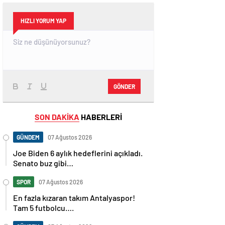
HIZLI YORUM YAP
GÖNDER
SON DAKİKA
HABERLERİ
GÜNDEM
07 Ağustos 2026
Joe Biden 6 aylık hedeflerini açıkladı.
Senato buz gibi…
SPOR
07 Ağustos 2026
En fazla kızaran takım Antalyaspor!
Tam 5 futbolcu….