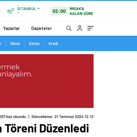
İMSAK'A
İSTANBUL
02:00
KALAN SÜRE
°
Yazarlar
Gazeteler
r
Döviz
Emtia
Kredi
207 kez okundu
|
Güncelleme: 21 Temmuz 2024 12:12
n Töreni Düzenledi