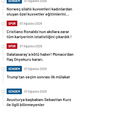
GÜNDEM
07 Ağustos 2026
Norweç silahlı kuvvetleri kadınlardan
oluşan özel kuvvetler eğitimlerini
başlattı.
SPOR
07 Ağustos 2026
Cristiano Ronaldo’nun akıllara zarar
tüm kariyerinin istatistiğini çıkardık !
SPOR
07 Ağustos 2026
Galatasaray’a kötü haber! Monaco’dan
flaş Onyekuru kararı.
GÜNDEM
07 Ağustos 2026
Trump’tan seçim sonrası ilk mülakat
GÜNDEM
07 Ağustos 2026
Avusturya başbakanı Sebastian Kurz
ile ilgili bilinmeyenler