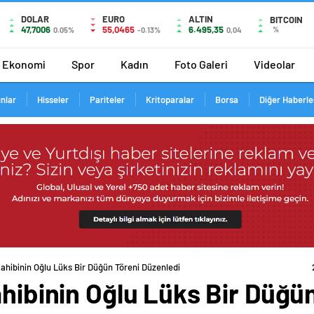
DOLAR
EURO
ALTIN
BITCOIN
47,7006
55,0465
6.495,35
%
0.05%
-0.13%
0,04
Ekonomi
Spor
Kadın
Foto Galeri
Videolar
ınlar
Hisseler
Pariteler
Kritoparalar
Borsa
Diğer Haberle
Sahibinin Oğlu Lüks Bir Düğün Töreni Düzenledi
ahibinin Oğlu Lüks Bir Düğü