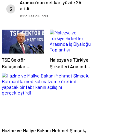
Aramco’nun net kârı yüzde 25
eridi
5
1963 kez okundu
TSE Sektör
Malezya ve Türkiye
Buluşmaları
Şirketleri Arasında
Toplantısı
İş Diyaloğu
Erzurum’da
Toplantısı
Gerçekleştirildi
Gerçekleştirildi
Hazine ve Maliye Bakanı Mehmet Şimşek,