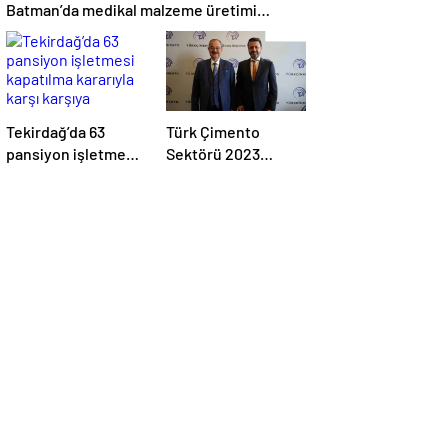
Batman’da medikal malzeme üretimi
yapacak bir fabrikanın açılışını
gerçekleştirdi
Tekirdağ’da 63
Türk Çimento
pansiyon işletmesi
Sektörü 2023
kapatılma kararıyla
Yılında Üretimini
karşı karşıya
Artırdı