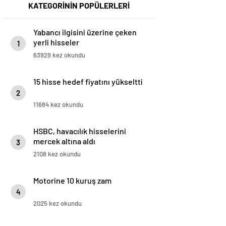
KATEGORİNİN POPÜLERLERİ
Yabancı ilgisini üzerine çeken
yerli hisseler
1
63929 kez okundu
15 hisse hedef fiyatını yükseltti
2
11684 kez okundu
HSBC, havacılık hisselerini
mercek altına aldı
3
2108 kez okundu
Motorine 10 kuruş zam
4
2025 kez okundu